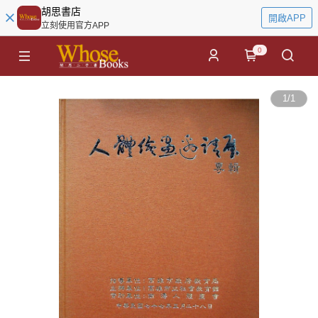
胡思書店
開啟APP
立刻使用官方APP
0
1
/
1