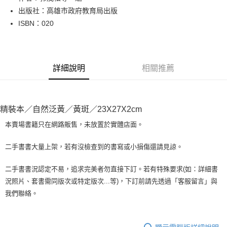
出版社：高雄市政府教育局出版
街口支付
ISBN：020
悠遊付
Google Pay
詳細說明
相關推薦
全盈+PAY
大哥付你分期
相關說明
精裝本／自然泛黃／黃斑／23X27X2cm
【大哥付你分期使用說明】
AFTEE先享後付
1.本服務由台灣大哥大提供，台灣大哥大用戶可立即使用無須另外申請。
本賣場書籍只在網路販售，未放置於實體店面。
2.付款方式選擇「大哥付你分期」，訂單成立後會自動跳轉到大哥付的交易
相關說明
流程，驗證手機門號後，選擇欲分期的期數、繳款截止日，確認付款後即完
【關於「AFTEE先享後付」】
二手書書大量上架，若有沒檢查到的書寫或小損傷還請見諒。
成交易。
ATM付款
AFTEE先享後付是「在收到商品之後才付款」的支付方式。 讓您購物簡單
3.實際核准額度、可分期數及費用金額請依後續交易確認頁面所載為準。
便利好安心！
4.訂單成立30分鐘內，如未前往確認交易或遇審核未通過，訂單將自動取
二手書書況認定不易，追求完美者勿直接下訂。若有特殊要求(如：詳細書
１．簡單：不需註冊會員、不需綁卡、不需儲值。
運送方式
消。如遇「轉專審核」未通過狀況，表示未達大哥付你分期系統評分，恕無
況照片、套書需同版次或特定版次...等)，下訂前請先透過「客服留言」與
２．便利：只要手機號碼，簡訊認證，即可結帳。
法說明評估內容。
３．安心：先確認商品／服務後，再付款。
我們聯絡。
全家取貨付款【書籍"本數"8本以上，建議使用中華郵政宅配包
【繳款方式說明】
1.分期款項不併入電信帳單，「大哥付你分期」於每月結算日後寄送繳費提
裹】
【「AFTEE先享後付」結帳流程】
醒簡訊。
１．於結帳方式選擇「AFTEE先享後付」後，將跳轉至「AFTEE先享後付」
每筆NT$65，滿NT$499(含以上)免運費
2.透過簡訊連結打開帳單後，可選擇「超商條碼／台灣大直營門市／銀行轉
結帳頁面，進行簡訊認證並確認金額後，即可完成結帳。