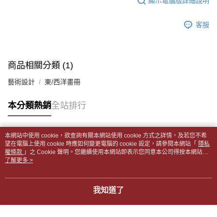
顯示電腦版詳細說明
帳／街口支付／iPASS MONEY」等通路繳費。
２．訂單成立數日內，您將收到繳費通知簡訊。
付款後全家取貨
３．收到繳費通知簡訊後14天內，點擊此簡訊中的連結，可透過四大超商／
【注意事項】
每筆NT$65，滿NT$499(含以上)免運費
客服
ATM／網路銀行／等多元方式進行付款，方視為交易完成。
1.本服務係由「台灣大哥大股份有限公司」（以下簡稱本公司）所提供，讓
※ 請注意：結帳手續完成當下不需立刻繳費，但若您需要取消訂單，請聯絡
用戶於交易時，得透過本服務購買商品或服務，並由商店將買賣／分期付款
7-11取貨付款【書籍"本數"8本以上，建議使用中華郵政宅配
購買商品的店家。未經商家同意取消之訂單仍視為有效，需透過AFTEE先享
買賣價金債權讓與本公司後，依約使用本公司帳單繳交帳款。
後付繳納相關費用。
包裹】
2.基於同意付款使用「大哥付你分期」之契約關係目的，商店將以您的個人
※ 交易是否成功請以「AFTEE先享後付 」之結帳頁面顯示為準，若有關於
商品相關分類 (1)
資料（包含姓名、電話或地址）提供予台灣大哥大進項蒐集、處理及利用，
每筆NT$65，滿NT$688(含以上)免運費
是否繳費成功／繳費後需取消欲退款等相關疑問，請聯繫「AFTEE先享後付
由本公司與您本人進行分期帳單所需資料之確認、核對及更正。
客戶支援中心」
https://netprotections.freshdesk.com/support/home
藝術設計
東/西洋畫冊
3.完整用戶服務條款，請詳閱以下連結：
https://oppay.tw/userRule
付款後7-11取貨
【注意事項】
每筆NT$65，滿NT$688(含以上)免運費
本分類熱銷
全站排行
１．透過由恩沛科技股份有限公司提供之「AFTEE先享後付」服務完成之交
易，需依本服務之必要範圍內提供個人資料，並將交易相關給付款項請求債
中華郵政包裹
權轉讓予恩沛科技股份有限公司。
每筆NT$65，滿NT$688(含以上)免運費
２．關於個人資料處理事宜，請瀏覽以下網址：
本網站中使用 cookie，欲查詢有關本網站使用 cookie 方式之詳情，及若您不希
https://aftee.tw/terms/#terms3
熱門標籤
望在電腦上使用 cookie 時應如何變更電腦的 cookie 設定，請參閱本網站「
隱私
中華郵政包裹(離島)
３．未成年的使用者請事先徵得法定代理人或監護人之同意方可使用
權條款
」之 Cookie 聲明。您繼續使用本網站即表示您同意本公司得按本網站使
「AFTEE先享後付」，若未經同意申辦者引起之損失，本公司不負相關責
每筆NT$65，滿NT$688(含以上)免運費
用條款之 Cookie 聲明使用 cookie。
了解更多 >
任。
４．使用「AFTEE先享後付」時，將依據個別帳號之用戶狀況，依本公司即
士林門市自取(書送達簡訊通知)
時審查核予不同之上限額度；若仍有額度不足之情形，本公司將視審查結果
我知道了
免運費
請求用戶進行身份認證。
５．嚴禁一人註冊多個帳號或使用他人資訊註冊。若發現惡意使用之情形，
中華郵政【國際航空包裹】*收件人請填寫本名
恩沛科技股份有限公司將有權停止該用戶之使用額度並採取法律行動。
查看運費