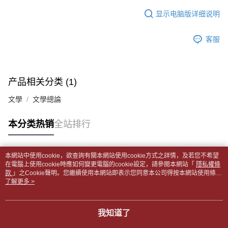
APP於四大便利商店‧ATM/網銀等方式進行付款。
每笔NT$65，满NT$499(含以上)免运费
短信。
显示电脑版详细说明
2. 通过短信链接打开账单后，可选择 “超商条码／台湾大直营门市／银行转
請留意繳費期限為 14 天。唯有下載 AFTEE App 成為 AFTEE 會員者方能享
付款後全家取貨
账／街口支付／iPASS MONEY”等通路缴费。
有最長 45 天內付款之服務。
每笔NT$65，满NT$499(含以上)免运费
客服
【注意事项】
繳費期限，為商家向您請款的時間，再加上使用AFTEE可延長的天數所計算
1. 本服务系由 “台湾大哥大股份有限公司”所提供，让用户于交易时，得通过
7-11取貨付款【書籍"本數"8本以上，建議使用中華郵政宅配
出。使用AFTEE下訂可以延長您收到商品前的繳費天數，但無法保證一定能
本服务购买商品或服务，并由商店将买卖／分期付款买卖价金债权让与本公
夠在期限內收到商品(例如:預購商品或預計到貨時間較長者)。因此無論收到
包裹】
司后，依约使用本公司账单缴交账款。
商品與否，仍需要請您在AFTEE規定的時間內完成繳費。
产品相关分类 (1)
2. 基于同意付款使用 “大哥付你分期”之契约关系目的，商店将以您的个人资
每笔NT$65，满NT$688(含以上)免运费
料（包含姓名、电话或地址）提供予台湾大哥大进项收集、处理及利用，由
二、付款限制
文學
文學總論
台湾大哥大与本人进行分期账单所需资料之确认、核对及更正。
付款後7-11取貨
1. 初次使用 AFTEE 時，將依認證結果及本公司審查結果，核予每個人不同
3. 完整用户服务条款，请详阅以下链接：
https://oppay.tw/userRule
之上限額度
每笔NT$65，满NT$688(含以上)免运费
本分类热销
全站排行
2. 結帳金額須大於NT$30
3. 目前僅支援台灣會員
中華郵政包裹
每笔NT$65，满NT$688(含以上)免运费
三、聲明條款
本網站中使用cookie，欲查詢有關本網站使用cookie方式之詳情，及若您不希望
「AFTEE先享後付」(下稱本服務)乃由恩沛科技股份有限公司(下稱 AFTEE )
热门标签
在電腦上使用cookie時應如何變更電腦的cookie設定，請參閱本網站「
隱私權條
中華郵政包裹(離島)
所提供，並由 AFTEE 向您收取款項。因使用本服務所須提供之個人資料(包
款
」之Cookie聲明。您繼續使用本網站即表示您同意本公司得按本網站使用條款
含但不限於訂購人姓名、電話，收件人姓名、電話、收件地址)，將交付予
每笔NT$65，满NT$688(含以上)免运费
之Cookie聲明使用cookie。
了解更多 >
AFTEE 於本服務必要服務範圍內運用。關於 AFTEE 對於個人資料之蒐集、
處理、利用，詳參 AFTEE 官網之『個人資料蒐集、處理及利用告知聲明』
士林門市自取(書送達簡訊通知)
（
https://aftee.tw/privacypolicy/
）。
我知道了
免运费
若款項超過繳費期限，將根據當次的金額加收年利率 16% 的逾期滯納金。