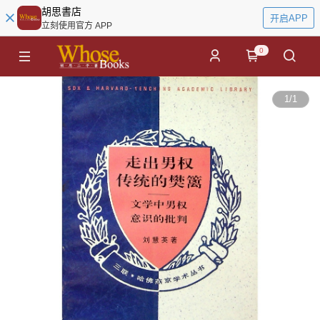
胡思書店
开启APP
立刻使用官方 APP
0
1
/
1