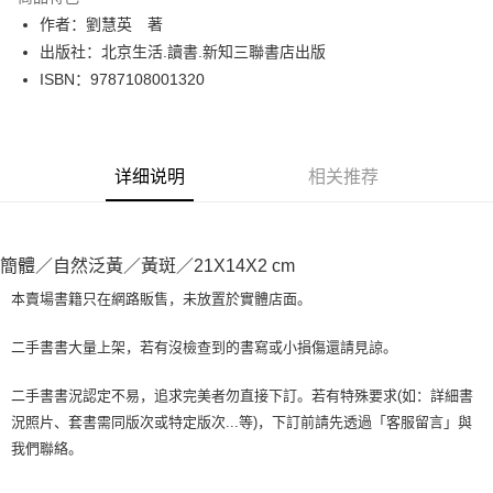
Apple Pay
作者：劉慧英 著
出版社：北京生活.讀書.新知三聯書店出版
街口支付
ISBN：9787108001320
悠遊付
Google Pay
详细说明
相关推荐
Plus PAY
大哥付你分期
相关说明
簡體／自然泛黃／黃斑／21X14X2 cm
【大哥付你分期使用说明】
AFTEE先享后付
1. 本服务由台湾大哥大提供，电信用户可立即使用无须另外申请。（限个人
本賣場書籍只在網路販售，未放置於實體店面。
月租型门号，不开放公司户及预付卡使用）
相关说明
2. 付款方式选择 “大哥付你分期”，订单成立后会自动跳转到大哥付的交易流
一、關於 AFTEE先享後付
二手書書大量上架，若有沒檢查到的書寫或小損傷還請見諒。
程，验证手机门号后，选择欲分期的期数、缴款截止日，确认付款后即完成
ATM付款
1. 於付款方式選擇AFTEE先享後付，將跳出AFTEE先享後付手機驗證視
交易。
窗。
3. 实际核准额度、可分期数及费用金额请依后续交易确认页面所载为准。
二手書書況認定不易，追求完美者勿直接下訂。若有特殊要求(如：詳細書
2. 進行簡訊驗證之後，即可完成結帳手續。
运送方式
4. 订单成立30分钟内，如未前往确认交易或遇审核未通过，订单将自动取
況照片、套書需同版次或特定版次...等)，下訂前請先透過「客服留言」與
3. 訂單確認後不需事先繳費，商品會配送至您的指定地址。
消。如遇 “转专审核”未通过状况，表示未达系统评分，恕无法说明评估内
4. 下訂完成後，您的手機會收到一封繳費通知簡訊，APP會員則會收到
我們聯絡。
全家取貨付款【書籍"本數"8本以上，建議使用中華郵政宅配包
容。
AFTEE APP推播通知。
【缴款方式说明】
裹】
5. 收到商品當下無需繳費，確認無誤後，請再利用繳費通知簡訊或AFTEE
1. 分期款项不并入电信账单，“大哥付你分期”于每月结算日后寄送缴费提醒