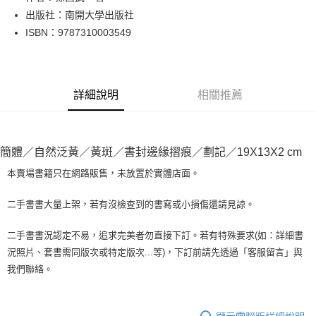
出版社：南開大學出版社
街口支付
ISBN：9787310003549
悠遊付
Google Pay
詳細說明
相關推薦
全盈+PAY
大哥付你分期
相關說明
簡體／自然泛黃／黃斑／書封邊緣摺痕／劃記／19X13X2 cm
【大哥付你分期使用說明】
AFTEE先享後付
1.本服務由台灣大哥大提供，台灣大哥大用戶可立即使用無須另外申請。
本賣場書籍只在網路販售，未放置於實體店面。
2.付款方式選擇「大哥付你分期」，訂單成立後會自動跳轉到大哥付的交易
相關說明
流程，驗證手機門號後，選擇欲分期的期數、繳款截止日，確認付款後即完
【關於「AFTEE先享後付」】
二手書書大量上架，若有沒檢查到的書寫或小損傷還請見諒。
成交易。
ATM付款
AFTEE先享後付是「在收到商品之後才付款」的支付方式。 讓您購物簡單
3.實際核准額度、可分期數及費用金額請依後續交易確認頁面所載為準。
便利好安心！
4.訂單成立30分鐘內，如未前往確認交易或遇審核未通過，訂單將自動取
二手書書況認定不易，追求完美者勿直接下訂。若有特殊要求(如：詳細書
１．簡單：不需註冊會員、不需綁卡、不需儲值。
運送方式
消。如遇「轉專審核」未通過狀況，表示未達大哥付你分期系統評分，恕無
況照片、套書需同版次或特定版次...等)，下訂前請先透過「客服留言」與
２．便利：只要手機號碼，簡訊認證，即可結帳。
法說明評估內容。
３．安心：先確認商品／服務後，再付款。
我們聯絡。
全家取貨付款【書籍"本數"8本以上，建議使用中華郵政宅配包
【繳款方式說明】
1.分期款項不併入電信帳單，「大哥付你分期」於每月結算日後寄送繳費提
裹】
【「AFTEE先享後付」結帳流程】
醒簡訊。
１．於結帳方式選擇「AFTEE先享後付」後，將跳轉至「AFTEE先享後付」
每筆NT$65，滿NT$499(含以上)免運費
2.透過簡訊連結打開帳單後，可選擇「超商條碼／台灣大直營門市／銀行轉
結帳頁面，進行簡訊認證並確認金額後，即可完成結帳。