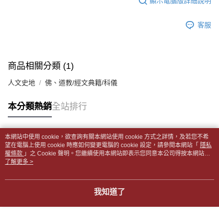
顯示電腦版詳細說明
帳／街口支付／iPASS MONEY」等通路繳費。
２．訂單成立數日內，您將收到繳費通知簡訊。
付款後全家取貨
３．收到繳費通知簡訊後14天內，點擊此簡訊中的連結，可透過四大超商／
【注意事項】
每筆NT$65，滿NT$499(含以上)免運費
客服
ATM／網路銀行／等多元方式進行付款，方視為交易完成。
1.本服務係由「台灣大哥大股份有限公司」（以下簡稱本公司）所提供，讓
※ 請注意：結帳手續完成當下不需立刻繳費，但若您需要取消訂單，請聯絡
用戶於交易時，得透過本服務購買商品或服務，並由商店將買賣／分期付款
7-11取貨付款【書籍"本數"8本以上，建議使用中華郵政宅配
購買商品的店家。未經商家同意取消之訂單仍視為有效，需透過AFTEE先享
買賣價金債權讓與本公司後，依約使用本公司帳單繳交帳款。
後付繳納相關費用。
包裹】
2.基於同意付款使用「大哥付你分期」之契約關係目的，商店將以您的個人
※ 交易是否成功請以「AFTEE先享後付 」之結帳頁面顯示為準，若有關於
商品相關分類 (1)
資料（包含姓名、電話或地址）提供予台灣大哥大進項蒐集、處理及利用，
每筆NT$65，滿NT$688(含以上)免運費
是否繳費成功／繳費後需取消欲退款等相關疑問，請聯繫「AFTEE先享後付
由本公司與您本人進行分期帳單所需資料之確認、核對及更正。
客戶支援中心」
https://netprotections.freshdesk.com/support/home
人文史地
佛、道教/經文典籍/科儀
3.完整用戶服務條款，請詳閱以下連結：
https://oppay.tw/userRule
付款後7-11取貨
【注意事項】
每筆NT$65，滿NT$688(含以上)免運費
本分類熱銷
全站排行
１．透過由恩沛科技股份有限公司提供之「AFTEE先享後付」服務完成之交
易，需依本服務之必要範圍內提供個人資料，並將交易相關給付款項請求債
中華郵政包裹
權轉讓予恩沛科技股份有限公司。
每筆NT$65，滿NT$688(含以上)免運費
２．關於個人資料處理事宜，請瀏覽以下網址：
本網站中使用 cookie，欲查詢有關本網站使用 cookie 方式之詳情，及若您不希
https://aftee.tw/terms/#terms3
熱門標籤
望在電腦上使用 cookie 時應如何變更電腦的 cookie 設定，請參閱本網站「
隱私
中華郵政包裹(離島)
３．未成年的使用者請事先徵得法定代理人或監護人之同意方可使用
權條款
」之 Cookie 聲明。您繼續使用本網站即表示您同意本公司得按本網站使
「AFTEE先享後付」，若未經同意申辦者引起之損失，本公司不負相關責
每筆NT$65，滿NT$688(含以上)免運費
用條款之 Cookie 聲明使用 cookie。
了解更多 >
任。
４．使用「AFTEE先享後付」時，將依據個別帳號之用戶狀況，依本公司即
士林門市自取(書送達簡訊通知)
時審查核予不同之上限額度；若仍有額度不足之情形，本公司將視審查結果
我知道了
免運費
請求用戶進行身份認證。
５．嚴禁一人註冊多個帳號或使用他人資訊註冊。若發現惡意使用之情形，
中華郵政【國際航空包裹】*收件人請填寫本名
恩沛科技股份有限公司將有權停止該用戶之使用額度並採取法律行動。
查看運費