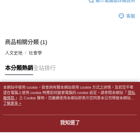
顯示電腦版詳細說明
帳／街口支付／iPASS MONEY」等通路繳費。
２．訂單成立數日內，您將收到繳費通知簡訊。
付款後全家取貨
３．收到繳費通知簡訊後14天內，點擊此簡訊中的連結，可透過四大超商／
【注意事項】
每筆NT$65，滿NT$499(含以上)免運費
客服
ATM／網路銀行／等多元方式進行付款，方視為交易完成。
1.本服務係由「台灣大哥大股份有限公司」（以下簡稱本公司）所提供，讓
※ 請注意：結帳手續完成當下不需立刻繳費，但若您需要取消訂單，請聯絡
用戶於交易時，得透過本服務購買商品或服務，並由商店將買賣／分期付款
7-11取貨付款【書籍"本數"8本以上，建議使用中華郵政宅配
購買商品的店家。未經商家同意取消之訂單仍視為有效，需透過AFTEE先享
買賣價金債權讓與本公司後，依約使用本公司帳單繳交帳款。
後付繳納相關費用。
包裹】
2.基於同意付款使用「大哥付你分期」之契約關係目的，商店將以您的個人
※ 交易是否成功請以「AFTEE先享後付 」之結帳頁面顯示為準，若有關於
商品相關分類 (1)
資料（包含姓名、電話或地址）提供予台灣大哥大進項蒐集、處理及利用，
每筆NT$65，滿NT$688(含以上)免運費
是否繳費成功／繳費後需取消欲退款等相關疑問，請聯繫「AFTEE先享後付
由本公司與您本人進行分期帳單所需資料之確認、核對及更正。
客戶支援中心」
https://netprotections.freshdesk.com/support/home
人文史地
社會學
3.完整用戶服務條款，請詳閱以下連結：
https://oppay.tw/userRule
付款後7-11取貨
【注意事項】
每筆NT$65，滿NT$688(含以上)免運費
本分類熱銷
全站排行
１．透過由恩沛科技股份有限公司提供之「AFTEE先享後付」服務完成之交
易，需依本服務之必要範圍內提供個人資料，並將交易相關給付款項請求債
中華郵政包裹
權轉讓予恩沛科技股份有限公司。
每筆NT$65，滿NT$688(含以上)免運費
２．關於個人資料處理事宜，請瀏覽以下網址：
本網站中使用 cookie，欲查詢有關本網站使用 cookie 方式之詳情，及若您不希
https://aftee.tw/terms/#terms3
熱門標籤
望在電腦上使用 cookie 時應如何變更電腦的 cookie 設定，請參閱本網站「
隱私
中華郵政包裹(離島)
３．未成年的使用者請事先徵得法定代理人或監護人之同意方可使用
權條款
」之 Cookie 聲明。您繼續使用本網站即表示您同意本公司得按本網站使
「AFTEE先享後付」，若未經同意申辦者引起之損失，本公司不負相關責
每筆NT$65，滿NT$688(含以上)免運費
用條款之 Cookie 聲明使用 cookie。
了解更多 >
任。
４．使用「AFTEE先享後付」時，將依據個別帳號之用戶狀況，依本公司即
士林門市自取(書送達簡訊通知)
時審查核予不同之上限額度；若仍有額度不足之情形，本公司將視審查結果
我知道了
免運費
請求用戶進行身份認證。
５．嚴禁一人註冊多個帳號或使用他人資訊註冊。若發現惡意使用之情形，
中華郵政【國際航空包裹】*收件人請填寫本名
恩沛科技股份有限公司將有權停止該用戶之使用額度並採取法律行動。
查看運費