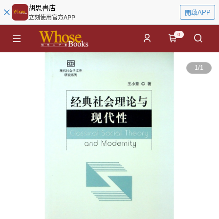
胡思書店
開啟APP
立刻使用官方APP
0
1
/
1