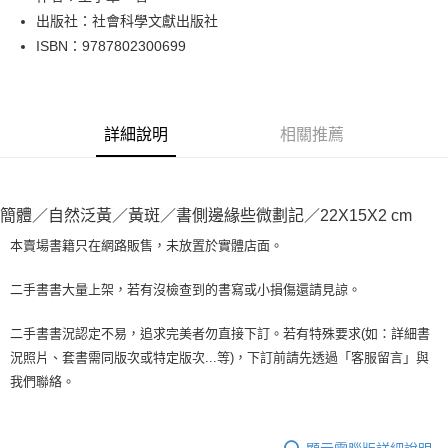
出版社：社會科學文獻出版社
街口支付
ISBN：9787802300699
悠遊付
Google Pay
詳細說明
相關推薦
全盈+PAY
大哥付你分期
相關說明
簡體／自然泛黃／黃斑／書側邊緣些微劃記／22X15X2 cm
【大哥付你分期使用說明】
AFTEE先享後付
1.本服務由台灣大哥大提供，台灣大哥大用戶可立即使用無須另外申請。
本賣場書籍只在網路販售，未放置於實體店面。
2.付款方式選擇「大哥付你分期」，訂單成立後會自動跳轉到大哥付的交易
相關說明
流程，驗證手機門號後，選擇欲分期的期數、繳款截止日，確認付款後即完
【關於「AFTEE先享後付」】
二手書書大量上架，若有沒檢查到的書寫或小損傷還請見諒。
成交易。
ATM付款
AFTEE先享後付是「在收到商品之後才付款」的支付方式。 讓您購物簡單
3.實際核准額度、可分期數及費用金額請依後續交易確認頁面所載為準。
便利好安心！
4.訂單成立30分鐘內，如未前往確認交易或遇審核未通過，訂單將自動取
二手書書況認定不易，追求完美者勿直接下訂。若有特殊要求(如：詳細書
１．簡單：不需註冊會員、不需綁卡、不需儲值。
運送方式
消。如遇「轉專審核」未通過狀況，表示未達大哥付你分期系統評分，恕無
況照片、套書需同版次或特定版次...等)，下訂前請先透過「客服留言」與
２．便利：只要手機號碼，簡訊認證，即可結帳。
法說明評估內容。
３．安心：先確認商品／服務後，再付款。
我們聯絡。
全家取貨付款【書籍"本數"8本以上，建議使用中華郵政宅配包
【繳款方式說明】
1.分期款項不併入電信帳單，「大哥付你分期」於每月結算日後寄送繳費提
裹】
【「AFTEE先享後付」結帳流程】
醒簡訊。
１．於結帳方式選擇「AFTEE先享後付」後，將跳轉至「AFTEE先享後付」
每筆NT$65，滿NT$499(含以上)免運費
2.透過簡訊連結打開帳單後，可選擇「超商條碼／台灣大直營門市／銀行轉
結帳頁面，進行簡訊認證並確認金額後，即可完成結帳。