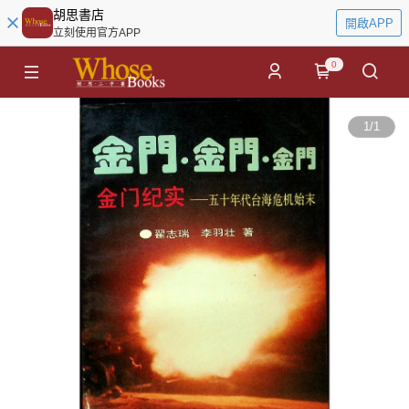
胡思書店
開啟APP
立刻使用官方APP
0
1
/
1