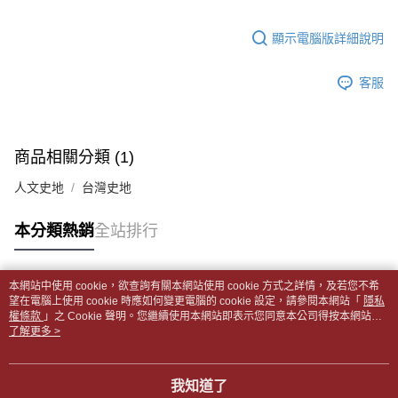
１．於結帳方式選擇「AFTEE先享後付」後，將跳轉至「AFTEE先享後付」
每筆NT$65，滿NT$499(含以上)免運費
2.透過簡訊連結打開帳單後，可選擇「超商條碼／台灣大直營門市／銀行轉
結帳頁面，進行簡訊認證並確認金額後，即可完成結帳。
帳／街口支付／iPASS MONEY」等通路繳費。
顯示電腦版詳細說明
２．訂單成立數日內，您將收到繳費通知簡訊。
付款後全家取貨
３．收到繳費通知簡訊後14天內，點擊此簡訊中的連結，可透過四大超商／
【注意事項】
每筆NT$65，滿NT$499(含以上)免運費
ATM／網路銀行／等多元方式進行付款，方視為交易完成。
1.本服務係由「台灣大哥大股份有限公司」（以下簡稱本公司）所提供，讓
客服
※ 請注意：結帳手續完成當下不需立刻繳費，但若您需要取消訂單，請聯絡
用戶於交易時，得透過本服務購買商品或服務，並由商店將買賣／分期付款
7-11取貨付款【書籍"本數"8本以上，建議使用中華郵政宅配
購買商品的店家。未經商家同意取消之訂單仍視為有效，需透過AFTEE先享
買賣價金債權讓與本公司後，依約使用本公司帳單繳交帳款。
後付繳納相關費用。
包裹】
2.基於同意付款使用「大哥付你分期」之契約關係目的，商店將以您的個人
※ 交易是否成功請以「AFTEE先享後付 」之結帳頁面顯示為準，若有關於
資料（包含姓名、電話或地址）提供予台灣大哥大進項蒐集、處理及利用，
每筆NT$65，滿NT$688(含以上)免運費
是否繳費成功／繳費後需取消欲退款等相關疑問，請聯繫「AFTEE先享後付
商品相關分類 (1)
由本公司與您本人進行分期帳單所需資料之確認、核對及更正。
客戶支援中心」
https://netprotections.freshdesk.com/support/home
3.完整用戶服務條款，請詳閱以下連結：
https://oppay.tw/userRule
付款後7-11取貨
人文史地
台灣史地
【注意事項】
每筆NT$65，滿NT$688(含以上)免運費
１．透過由恩沛科技股份有限公司提供之「AFTEE先享後付」服務完成之交
本分類熱銷
全站排行
易，需依本服務之必要範圍內提供個人資料，並將交易相關給付款項請求債
中華郵政包裹
權轉讓予恩沛科技股份有限公司。
每筆NT$65，滿NT$688(含以上)免運費
２．關於個人資料處理事宜，請瀏覽以下網址：
https://aftee.tw/terms/#terms3
本網站中使用 cookie，欲查詢有關本網站使用 cookie 方式之詳情，及若您不希
中華郵政包裹(離島)
３．未成年的使用者請事先徵得法定代理人或監護人之同意方可使用
熱門標籤
望在電腦上使用 cookie 時應如何變更電腦的 cookie 設定，請參閱本網站「
隱私
「AFTEE先享後付」，若未經同意申辦者引起之損失，本公司不負相關責
權條款
每筆NT$65，滿NT$688(含以上)免運費
」之 Cookie 聲明。您繼續使用本網站即表示您同意本公司得按本網站使
任。
用條款之 Cookie 聲明使用 cookie。
了解更多 >
４．使用「AFTEE先享後付」時，將依據個別帳號之用戶狀況，依本公司即
士林門市自取(書送達簡訊通知)
時審查核予不同之上限額度；若仍有額度不足之情形，本公司將視審查結果
免運費
請求用戶進行身份認證。
我知道了
５．嚴禁一人註冊多個帳號或使用他人資訊註冊。若發現惡意使用之情形，