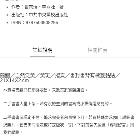
Apple Pay
作者：翟志瑞、李羽壯 著
出版社：中共中央黨校出版社
街口支付
ISBN：9787503508295
悠遊付
Google Pay
詳細說明
相關推薦
全盈+PAY
大哥付你分期
相關說明
簡體／自然泛黃／黃斑／摺頁／書封書背有標籤黏貼／
【大哥付你分期使用說明】
21X14X2 cm
AFTEE先享後付
1.本服務由台灣大哥大提供，台灣大哥大用戶可立即使用無須另外申請。
2.付款方式選擇「大哥付你分期」，訂單成立後會自動跳轉到大哥付的交易
本賣場書籍只在網路販售，未放置於實體店面。
相關說明
流程，驗證手機門號後，選擇欲分期的期數、繳款截止日，確認付款後即完
【關於「AFTEE先享後付」】
成交易。
ATM付款
AFTEE先享後付是「在收到商品之後才付款」的支付方式。 讓您購物簡單
二手書書大量上架，若有沒檢查到的書寫或小損傷還請見諒。
3.實際核准額度、可分期數及費用金額請依後續交易確認頁面所載為準。
便利好安心！
4.訂單成立30分鐘內，如未前往確認交易或遇審核未通過，訂單將自動取
１．簡單：不需註冊會員、不需綁卡、不需儲值。
運送方式
二手書書況認定不易，追求完美者勿直接下訂。若有特殊要求(如：詳細書
消。如遇「轉專審核」未通過狀況，表示未達大哥付你分期系統評分，恕無
２．便利：只要手機號碼，簡訊認證，即可結帳。
法說明評估內容。
況照片、套書需同版次或特定版次...等)，下訂前請先透過「客服留言」與
３．安心：先確認商品／服務後，再付款。
全家取貨付款【書籍"本數"8本以上，建議使用中華郵政宅配包
【繳款方式說明】
我們聯絡。
1.分期款項不併入電信帳單，「大哥付你分期」於每月結算日後寄送繳費提
裹】
【「AFTEE先享後付」結帳流程】
醒簡訊。