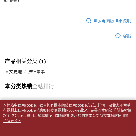
我們聯絡。
APP於四大便利商店‧ATM/網銀等方式進行付款。
每笔NT$65，满NT$499(含以上)免运费
短信。
2. 通过短信链接打开账单后，可选择 “超商条码／台湾大直营门市／银行转
請留意繳費期限為 14 天。唯有下載 AFTEE App 成為 AFTEE 會員者方能享
付款後全家取貨
账／街口支付／iPASS MONEY”等通路缴费。
有最長 45 天內付款之服務。
显示电脑版详细说明
每笔NT$65，满NT$499(含以上)免运费
【注意事项】
繳費期限，為商家向您請款的時間，再加上使用AFTEE可延長的天數所計算
1. 本服务系由 “台湾大哥大股份有限公司”所提供，让用户于交易时，得通过
7-11取貨付款【書籍"本數"8本以上，建議使用中華郵政宅配
出。使用AFTEE下訂可以延長您收到商品前的繳費天數，但無法保證一定能
客服
本服务购买商品或服务，并由商店将买卖／分期付款买卖价金债权让与本公
夠在期限內收到商品(例如:預購商品或預計到貨時間較長者)。因此無論收到
包裹】
司后，依约使用本公司账单缴交账款。
商品與否，仍需要請您在AFTEE規定的時間內完成繳費。
2. 基于同意付款使用 “大哥付你分期”之契约关系目的，商店将以您的个人资
每笔NT$65，满NT$688(含以上)免运费
料（包含姓名、电话或地址）提供予台湾大哥大进项收集、处理及利用，由
二、付款限制
台湾大哥大与本人进行分期账单所需资料之确认、核对及更正。
产品相关分类 (1)
付款後7-11取貨
1. 初次使用 AFTEE 時，將依認證結果及本公司審查結果，核予每個人不同
3. 完整用户服务条款，请详阅以下链接：
https://oppay.tw/userRule
之上限額度
每笔NT$65，满NT$688(含以上)免运费
人文史地
法律軍事
2. 結帳金額須大於NT$30
3. 目前僅支援台灣會員
中華郵政包裹
本分类热销
全站排行
每笔NT$65，满NT$688(含以上)免运费
三、聲明條款
「AFTEE先享後付」(下稱本服務)乃由恩沛科技股份有限公司(下稱 AFTEE )
中華郵政包裹(離島)
所提供，並由 AFTEE 向您收取款項。因使用本服務所須提供之個人資料(包
本網站中使用cookie，欲查詢有關本網站使用cookie方式之詳情，及若您不希望
含但不限於訂購人姓名、電話，收件人姓名、電話、收件地址)，將交付予
每笔NT$65，满NT$688(含以上)免运费
热门标签
在電腦上使用cookie時應如何變更電腦的cookie設定，請參閱本網站「
隱私權條
AFTEE 於本服務必要服務範圍內運用。關於 AFTEE 對於個人資料之蒐集、
款
」之Cookie聲明。您繼續使用本網站即表示您同意本公司得按本網站使用條款
處理、利用，詳參 AFTEE 官網之『個人資料蒐集、處理及利用告知聲明』
士林門市自取(書送達簡訊通知)
之Cookie聲明使用cookie。
了解更多 >
（
https://aftee.tw/privacypolicy/
）。
免运费
若款項超過繳費期限，將根據當次的金額加收年利率 16% 的逾期滯納金。