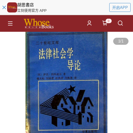
胡思書店
开启APP
立刻使用官方 APP
0
1
/
1