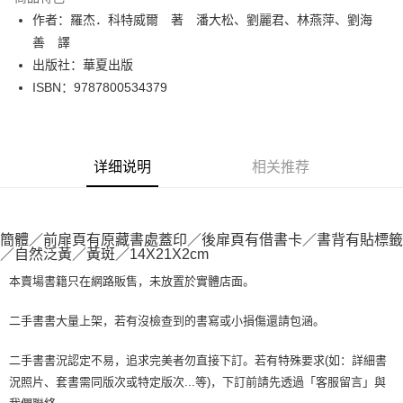
Apple Pay
作者：羅杰．科特威爾 著 潘大松、劉麗君、林燕萍、劉海
善 譯
街口支付
出版社：華夏出版
悠遊付
ISBN：9787800534379
Google Pay
Plus PAY
详细说明
相关推荐
大哥付你分期
相关说明
【大哥付你分期使用说明】
AFTEE先享后付
簡體／前扉頁有原藏書處蓋印／後扉頁有借書卡／書背有貼標籤
1. 本服务由台湾大哥大提供，电信用户可立即使用无须另外申请。（限个人
／自然泛黃／黃斑／14X21X2cm
月租型门号，不开放公司户及预付卡使用）
相关说明
2. 付款方式选择 “大哥付你分期”，订单成立后会自动跳转到大哥付的交易流
一、關於 AFTEE先享後付
本賣場書籍只在網路販售，未放置於實體店面。
程，验证手机门号后，选择欲分期的期数、缴款截止日，确认付款后即完成
ATM付款
1. 於付款方式選擇AFTEE先享後付，將跳出AFTEE先享後付手機驗證視
交易。
窗。
二手書書大量上架，若有沒檢查到的書寫或小損傷還請包涵。
3. 实际核准额度、可分期数及费用金额请依后续交易确认页面所载为准。
2. 進行簡訊驗證之後，即可完成結帳手續。
运送方式
4. 订单成立30分钟内，如未前往确认交易或遇审核未通过，订单将自动取
3. 訂單確認後不需事先繳費，商品會配送至您的指定地址。
消。如遇 “转专审核”未通过状况，表示未达系统评分，恕无法说明评估内
二手書書況認定不易，追求完美者勿直接下訂。若有特殊要求(如：詳細書
4. 下訂完成後，您的手機會收到一封繳費通知簡訊，APP會員則會收到
全家取貨付款【書籍"本數"8本以上，建議使用中華郵政宅配包
容。
AFTEE APP推播通知。
況照片、套書需同版次或特定版次...等)，下訂前請先透過「客服留言」與
【缴款方式说明】
裹】
5. 收到商品當下無需繳費，確認無誤後，請再利用繳費通知簡訊或AFTEE
1. 分期款项不并入电信账单，“大哥付你分期”于每月结算日后寄送缴费提醒