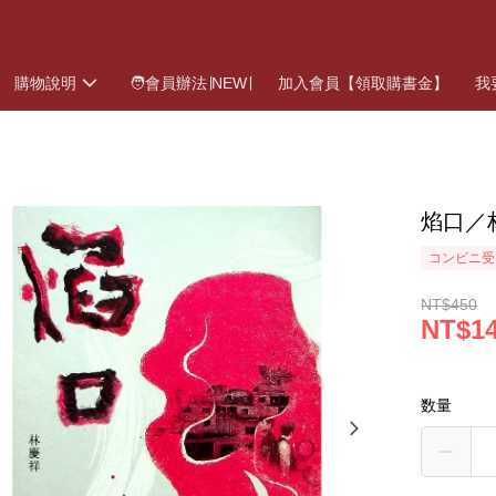
購物說明
🧑會員辦法∣NEW∣
加入會員【領取購書金】
我
焰口／
コンビニ受
NT$450
NT$1
数量