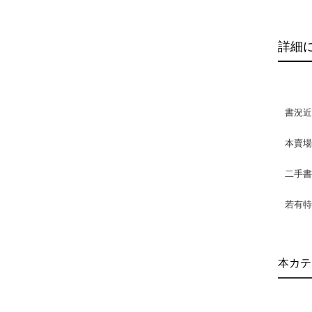
詳細
書況
本賣
二手
若有特
本カテ