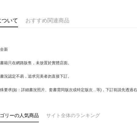
説明
【OP Pay
AFTEE
1. 本サ
について
おすすめ関連商品
追加の申
説明
2. 支払い
一、 AF
ATM払い
動的に OP
1.お支払
払いの回
ドウが表
す。
2.SMS
近全新
3. 実際
3.注文す
配送方法
ジを基準
す。
4. 注文
場書籍只在網路販售，未放置於實體店面。
4.ご注文
全家取貨付
合、注文
員の場合は
包裹】
が発生し
5.商品受
書書況認定不易，追求完美者勿直接下訂。
評価内容
たはアプリ
配送毎にN
ングでお
殊要求(如：詳細書況照片、套書需同版次或特定版次...等)，下訂前請先透
付款後全
【支払い
代金納付期
配送毎にN
1. 分割払
プリをダウ
の締め日後
以内まで
2. SM
7-11取
ゴリーの人気商品
サイト全体のランキング
湾大直営店
お支払期限
包裹】
で支払い
もとに計算
配送毎にN
期限を延
【注意事
（例：予