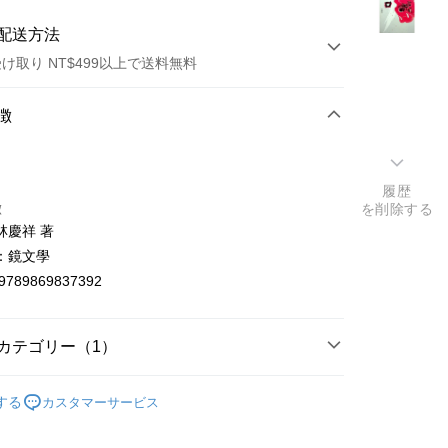
配送方法
け取り NT$499以上で送料無料
方法
徴
カード1回払い
店頭代金引換
履歴
徴
を削除する
林慶祥 著
：鏡文學
9789869837392
t
カテゴリー（1）
y
文創作
する
カスタマーサービス
ter