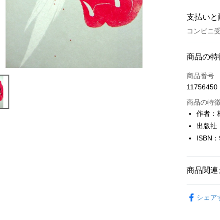
支払いと
コンビニ受
お支払い
商品の特
クレジット
商品番号
11756450
コンビニ
商品の特
LINE Pay
作者：
出版社
Apple Pay
ISBN：
JKOPAY
Easy Walle
商品関連
Google Pa
文學
華
シェア
Plus Pay
OP Pay La