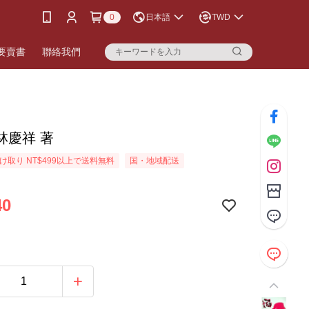
0
日本語
TWD
要賣書
聯絡我們
林慶祥 著
け取り NT$499以上で送料無料
国・地域配送
40