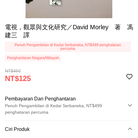
電視，觀眾與文化研究／David Morley 著 馮
建三 譯
Penuh Pengambilan di Kedai Serbaneka, NT$499 penghataran
percuma
Penghantaran Negara/Wilayah
NT$450
NT$125
Pembayaran Dan Penghantaran
Penuh Pengambilan di Kedai Serbaneka, NT$499
penghataran percuma
Kaedah Pembayaran
Ciri Produk
Kad Kredit (Bayaran Penuh)