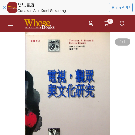
胡思書店
Buka APP
Gunakan App Kami Sekarang
0
1
/
1