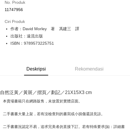
No. Produk
Pengambilan di Kedai Serbaneka
11747956
LINE Pay
Ciri Produk
Apple Pay
作者：David Morley 著 馮建三 譯
出版社：遠流出版
JKOPAY
ISBN：9789573225751
Easy Wallet
Google Pay
Deskripsi
Rekomendasi
Plus PAY
OP Pay Later
Deskripsi
自然泛黃／黃斑／摺頁／劃記／21X15X3 cm
[Terma Penggunaan untuk OP Pay Later]
AFTEE
本賣場書籍只在網路販售，未放置於實體店面。
Perkhidmatan ini disediakan oleh Taiwan Mobile dan tersedia untuk
Deskripsi
pengguna Taiwan Mobile tanpa memerlukan permohonan tambahan.
Pertama, Mengenai Perkhidmatan AFTEE Beli Sekarang Bayar Kemudian
二手書書大量上架，若有沒檢查到的書寫或小損傷還請見諒。
Pemindahan ATM
1. Dengan memilih AFTEE sebagai kaedah pembayaran, mesej
Jika anda memilih OP Pay Later sebagai kaedah pembayaran, sistem
pengesahan AFTEE akan muncul.
akan mengarahkan anda secara automatik ke proses transaksi OP Pay
二手書書況認定不易，追求完美者勿直接下訂。若有特殊要求(如：詳細書
2. Anda boleh meneruskan pembayaran selepas pengesahan SMS.
Pilihan Penghantaran