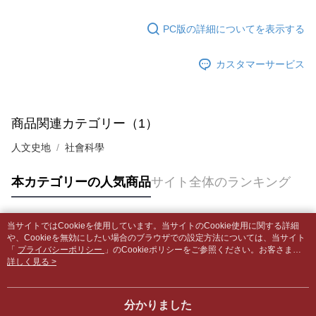
の場合は、AFTEE アプリプッシュ通知が届きます。
内容についての説明はいたしかねます。
5.商品受け取り時のお支払いは不要です。商品を確かめてから、SMSまた
配送毎にNT$65、NT$499以上で送料無料
はアプリの通知に従って、4大コンビニ、またはATM/オンラインバンキン
PC版の詳細についてを表示する
グでお支払いください。
付款後全家取貨
【支払い方法の説明】
1. 分割払いの金額は電信請求書に統合されず、「OP Pay Later」は毎月の
配送毎にNT$65、NT$499以上で送料無料
カスタマーサービス
代金納付期限は最短で 14 日以内ですので、ご注意ください。AFTEE アプ
締め日後に支払いリマインダーのSMSを送信します。
リをダウンロードして AFTEE 会員になるとお支払い期限を最長 45 日以内
2. SMSのリンクを通じて請求書を開いた後、「コンビニバーコード／台湾
7-11取貨付款【書籍"本數"8本以上，建議使用中華郵政宅配
まで延長できます。
大直営店舗／銀行振込／街口支払い／iPASS MONEY」などのチャネルで
包裹】
支払いを選択できます。
お支払期限は、ショップが請求した期日と、AFTEEで延長できる日数をも
商品関連カテゴリー（1）
配送毎にNT$65、NT$688以上で送料無料
とに計算されます。AFTEEで注文すると、商品を受け取るまで支払い期限
【注意事項】
を延長できますが、商品を期限内に受け取れない場合があります（例：予
人文史地
社會科學
1. 本サービスは「台湾大哥大株式会社」（以下「当社」といいます）によ
付款後7-11取貨
約商品や商品到着日が比較的遅い商品）。そのため、商品到着の有無に関
って提供され、ユーザーが取引時に本サービスを通じて商品やサービスを
わらず、AFTEEで指定された期限内にお支払いください。
配送毎にNT$65、NT$688以上で送料無料
購入できるようにし、店舗が売買／分割払い売買の債権を当社に譲渡した
本カテゴリーの人気商品
サイト全体のランキング
後、契約に基づいて当社の請求書で帳款を支払うことになります。
二、支払い限度額
中華郵政包裹
2. 「OP Pay Later」を利用する契約関係の目的から、店舗はあなたの個人
1.初回 AFTEEを ご利用の際に、認証結果及び当社の審査の結果に基づ
情報（名前、電話または住所を含む）を台湾大哥大に提供し、収集、処理
配送毎にNT$65、NT$688以上で送料無料
き、限度額が設定されます。
および利用するために、当社があなた本人と分割請求書に必要な情報の確
当サイトではCookieを使用しています。当サイトのCookie使用に関する詳細
2.決済金額は最低NT$20です。
人気タグ
認、照合および修正を行います。
や、Cookieを無効にしたい場合のブラウザでの設定方法については、当サイト
中華郵政包裹(離島)
3.現在、台湾の会員のみご利用いただけます。
3. 完全なユーザーサービス規約については、以下のリンクを参照してくだ
「
プライバシーポリシー
」のCookieポリシーをご参照ください。お客さま
配送毎にNT$65、NT$688以上で送料無料
が、当サイトを引き続き使用される場合、当社がサイト利用規約のCookieポリ
詳しく見る >
さい：
https://oppay.tw/userRule
三、利用規約「AFTEE代金後払い」（以下当サービスという）はネットプ
シーに基づいてCookieを使用することに同意したものとみなします。
ロテクションズ（以下 AFTEE という）が提供し、AFTEEが代金を徴収し
士林門市自取(書送達簡訊通知)
ます。当サービスご利用の際に提供しなければならない個人情報（注文者
送料無料
分かりました
の氏名、電話番号、受取人の氏名、電話番号、受取人住所を含むがこれに