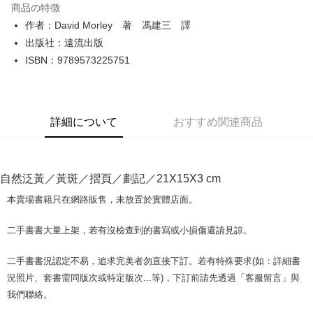
商品の特徴
Apple Pay
作者：David Morley 著 馮建三 譯
出版社：遠流出版
JKOPAY
ISBN：9789573225751
Easy Wallet
Google Pay
詳細について
おすすめ関連商品
Plus Pay
OP Pay Later
説明
自然泛黃／黃斑／摺頁／劃記／21X15X3 cm
【OP Pay Later 使用説明】
AFTEE代金後払い
1. 本サービスは台湾大哥大によって提供され、台湾大哥大のユーザーは追
本賣場書籍只在網路販售，未放置於實體店面。
加の申請なしで即時に利用可能です。
説明
2. 支払い方法で「OP Pay Later」を選択すると、注文が成立した後に自動
一、 AFTEE代金後払いについて
二手書書大量上架，若有沒檢查到的書寫或小損傷還請見諒。
的に OP Pay Later の取引プロセスに移行し、携帯番号を確認後、分割払
ATM払い
1.お支払い方法でAFTEE代金後払いを選択すると、携帯電話認証ウィンド
いの回数や支払い期限を選択し、支払いを確認すると取引が完了します。
ウが表示されます。
3. 実際の承認額、分割回数および費用については、後続の取引確認ページ
二手書書況認定不易，追求完美者勿直接下訂。若有特殊要求(如：詳細書
2.SMSで認証してお支払い手続を進めてください。
配送方法
を基準とします。
3.注文するときのお支払いは不要です。商品はご指定の住所に配送されま
況照片、套書需同版次或特定版次...等)，下訂前請先透過「客服留言」與
4. 注文成立後30分以内に確認取引を行わない場合や審査が通過しない場
す。
全家取貨付款【書籍"本數"8本以上，建議使用中華郵政宅配包
我們聯絡。
合、注文は自動的にキャンセルされます。「転専審査」に未通過の状況が
4.ご注文が完了すると、携帯に支払い通知のSMSが届きます。アプリ会員
発生した場合は、システムの評価基準に達していないことを意味し、評価
裹】