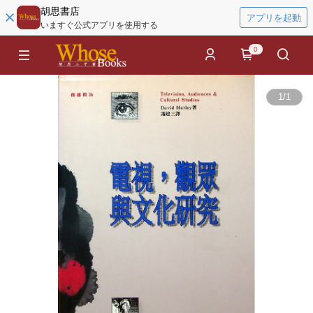
胡思書店
アプリを起動
いますぐ公式アプリを使用する
0
1
/
1