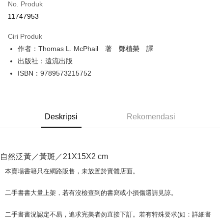
No. Produk
Pengambilan di Kedai Serbaneka
11747953
LINE Pay
Ciri Produk
Apple Pay
作者：Thomas L. McPhail 著 鄭植榮 譯
出版社：遠流出版
JKOPAY
ISBN：9789573215752
Easy Wallet
Google Pay
Deskripsi
Rekomendasi
Plus PAY
OP Pay Later
Deskripsi
自然泛黃／黃斑／21X15X2 cm
[Terma Penggunaan untuk OP Pay Later]
AFTEE
本賣場書籍只在網路販售，未放置於實體店面。
Perkhidmatan ini disediakan oleh Taiwan Mobile dan tersedia untuk
Deskripsi
pengguna Taiwan Mobile tanpa memerlukan permohonan tambahan.
Pertama, Mengenai Perkhidmatan AFTEE Beli Sekarang Bayar Kemudian
二手書書大量上架，若有沒檢查到的書寫或小損傷還請見諒。
Pemindahan ATM
1. Dengan memilih AFTEE sebagai kaedah pembayaran, mesej
Jika anda memilih OP Pay Later sebagai kaedah pembayaran, sistem
pengesahan AFTEE akan muncul.
akan mengarahkan anda secara automatik ke proses transaksi OP Pay
二手書書況認定不易，追求完美者勿直接下訂。若有特殊要求(如：詳細書
2. Anda boleh meneruskan pembayaran selepas pengesahan SMS.
Pilihan Penghantaran