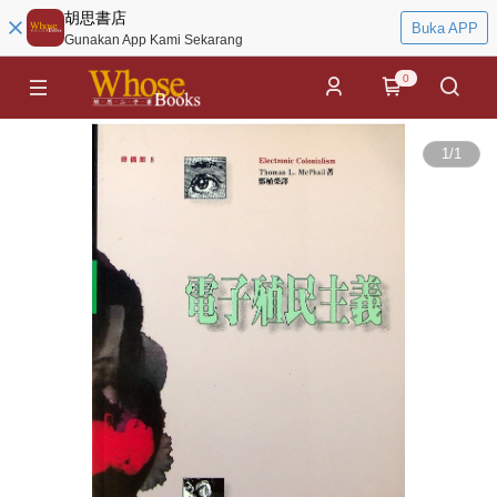
胡思書店
Buka APP
Gunakan App Kami Sekarang
0
1
/
1