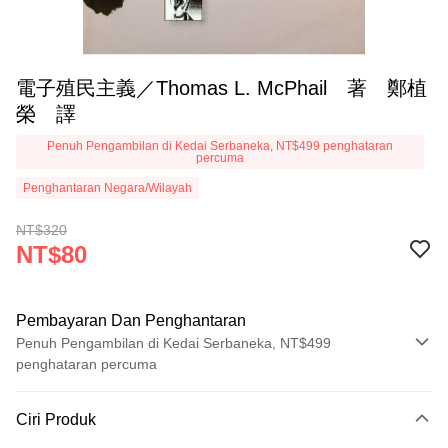
電子殖民主義／Thomas L. McPhail 著 鄭植
榮 譯
Penuh Pengambilan di Kedai Serbaneka, NT$499 penghataran
percuma
Penghantaran Negara/Wilayah
NT$320
NT$80
Pembayaran Dan Penghantaran
Penuh Pengambilan di Kedai Serbaneka, NT$499
penghataran percuma
Kaedah Pembayaran
Ciri Produk
Kad Kredit (Bayaran Penuh)