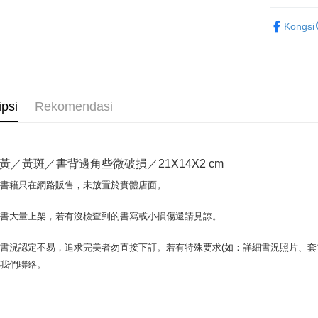
Google Pa
文學
華
Kongsi
Plus PAY
OP Pay La
Deskripsi
[Terma Pe
AFTEE
ipsi
Rekomendasi
Perkhidmat
Deskripsi
pengguna 
Pertama, 
Pemindah
Kemudian
Jika anda 
1. Dengan
黃／黃斑／書背邊角些微破損／21X14X2 cm
akan menga
pengesaha
Later sele
2. Anda b
Pilihan 
場書籍只在網路販售，未放置於實體店面。
mudah alih
3. Tiada b
akhir pemb
dihantar k
全家取貨付
pembayara
書書大量上架，若有沒檢查到的書寫或小損傷還請見諒。
4. Setela
包裹】
manakala a
Had kredit
AFTEE.
NT$65/pes
書況認定不易，追求完美者勿直接下訂。若有特殊要求(如：詳細書況照片、套書
yang diken
5. Tiada b
NT$499 at
與我們聯絡。
pada hala
pembayara
dalam tal
付款後全
Jika trans
aplikasi A
dibuat, at
NT$65/pes
akan dibat