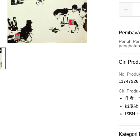
Pembaya
Penuh Pen
penghatar
Kaedah 
Ciri Prod
Kad Kredi
No. Produ
11747926
Pengambil
Ciri Produ
LINE Pay
作者：
出版社
Apple Pay
ISBN：
JKOPAY
Easy Walle
Kategori 