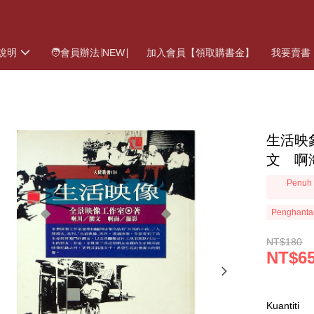
說明
🧑會員辦法∣NEW∣
加入會員【領取購書金】
我要賣書
生活映
文 啊
Penuh 
Penghanta
NT$180
NT$6
Kuantiti