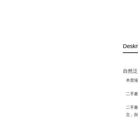
Deskr
自然泛
本賣
二手
二手書
言」