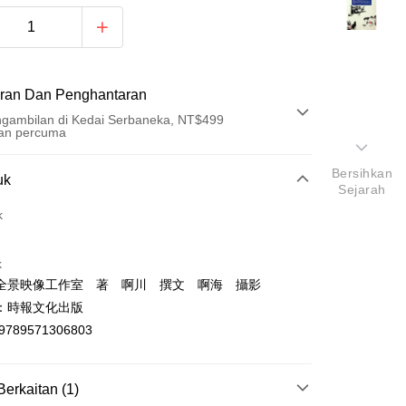
ran Dan Penghantaran
gambilan di Kedai Serbaneka, NT$499
an percuma
Bersihkan
Pembayaran
uk
Sejarah
t (Bayaran Penuh)
k
an di Kedai Serbaneka
k
全景映像工作室 著 啊川 撰文 啊海 攝影
：時報文化出版
9789571306803
t
Berkaitan (1)