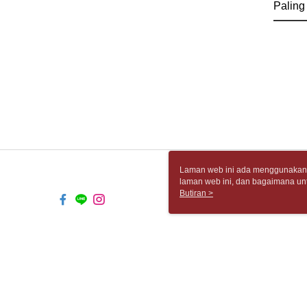
Paling
Laman web ini ada menggunakan k
laman web ini, dan bagaimana un
komputer anda, sila rujuk penera
Butiran >
ingin mengetahui secara terperin
komputer anda. Jika anda tidak m