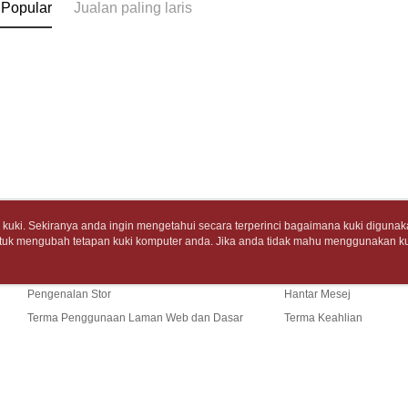
Sila ambil
 Popular
Jualan paling laris
NT$499 at
peringkat 
bagaimanap
tidak dipe
dan mendaf
7-11取
pembayara
[Arahan P
包裹】
Tempoh pe
NT$65/pes
Pembayaran
ditambah d
NT$688 at
berasingan
Anda bole
pembayaran
menerima 
付款後7-1
boleh men
Selepas me
produk pr
NT$65/pes
menyelesai
lebih lama
NT$688 at
kod bar ke
pembayara
JKOPay, a
pesanan.
uki. Sekiranya anda ingin mengetahui secara terperinci bagaimana kuki digunak
中華郵政
tuk mengubah tetapan kuki komputer anda. Jika anda tidak mahu menggunakan ku
Tentang Kami
Khidmat Pelangga
[Nota Pent
Kedua, Se
NT$65/pes
ngan mengenai kuki.
Dasar Privasi
Laman web ini ada menggunakan kuki. Sekiran
1. Jumlah 
Cerita Kami
Panduan Beli-Belah
ci bagaimana kuki digunakan di laman web ini, dan bagaimana untuk mengubah te
NT$688 at
Perkhidmata
NT$10,000.
ahu menggunakan kuki di komputer anda, sila rujuk penerangan mengenai kuki.
yang memb
Pengenalan Stor
Hantar Mesej
berdasarka
中華郵政包
melalui pe
2. Amaun p
Terma Penggunaan Laman Web dan Dasar
Terma Keahlian
pembelian
3. Pada ma
NT$65/pes
Privasi
Hubungi Kami
kepada Sy
NT$688 at
mengikut p
Ketiga, Sy
Perkhidma
士林門市自
Untuk meme
NP Taiwan
Sekiranya anda menerima panggi
penggunaa