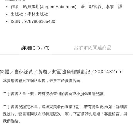
Apple Pay
作者：哈貝馬斯(Jurgen Habermas) 著 郭官義、李黎 譯
出版社：學林出版社
JKOPAY
ISBN：9787806165430
Easy Wallet
Google Pay
詳細について
おすすめ関連商品
Plus Pay
OP Pay Later
説明
簡體／自然泛黃／黃斑／封面邊角輕微劃記／20X14X2 cm
【OP Pay Later 使用説明】
AFTEE代金後払い
1. 本サービスは台湾大哥大によって提供され、台湾大哥大のユーザーは追
本賣場書籍只在網路販售，未放置於實體店面。
加の申請なしで即時に利用可能です。
説明
2. 支払い方法で「OP Pay Later」を選択すると、注文が成立した後に自動
一、 AFTEE代金後払いについて
二手書書大量上架，若有沒檢查到的書寫或小損傷還請見諒。
的に OP Pay Later の取引プロセスに移行し、携帯番号を確認後、分割払
ATM払い
1.お支払い方法でAFTEE代金後払いを選択すると、携帯電話認証ウィンド
いの回数や支払い期限を選択し、支払いを確認すると取引が完了します。
ウが表示されます。
3. 実際の承認額、分割回数および費用については、後続の取引確認ページ
二手書書況認定不易，追求完美者勿直接下訂。若有特殊要求(如：詳細書
2.SMSで認証してお支払い手続を進めてください。
配送方法
を基準とします。
3.注文するときのお支払いは不要です。商品はご指定の住所に配送されま
況照片、套書需同版次或特定版次...等)，下訂前請先透過「客服留言」與
4. 注文成立後30分以内に確認取引を行わない場合や審査が通過しない場
す。
全家取貨付款【書籍"本數"8本以上，建議使用中華郵政宅配包
我們聯絡。
合、注文は自動的にキャンセルされます。「転専審査」に未通過の状況が
4.ご注文が完了すると、携帯に支払い通知のSMSが届きます。アプリ会員
発生した場合は、システムの評価基準に達していないことを意味し、評価
裹】
の場合は、AFTEE アプリプッシュ通知が届きます。
内容についての説明はいたしかねます。