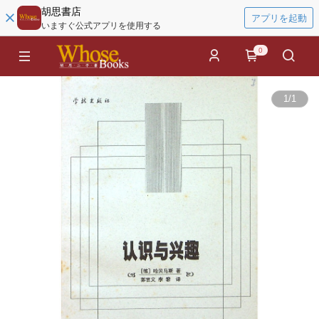
胡思書店
アプリを起動
いますぐ公式アプリを使用する
0
1
/
1