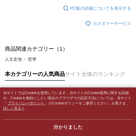
5.商品受け取り時のお支払いは不要です。商品を確かめてから、SMSまた
配送毎にNT$65、NT$499以上で送料無料
はアプリの通知に従って、4大コンビニ、またはATM/オンラインバンキン
PC版の詳細についてを表示する
グでお支払いください。
付款後全家取貨
【支払い方法の説明】
1. 分割払いの金額は電信請求書に統合されず、「OP Pay Later」は毎月の
配送毎にNT$65、NT$499以上で送料無料
カスタマーサービス
代金納付期限は最短で 14 日以内ですので、ご注意ください。AFTEE アプ
締め日後に支払いリマインダーのSMSを送信します。
リをダウンロードして AFTEE 会員になるとお支払い期限を最長 45 日以内
2. SMSのリンクを通じて請求書を開いた後、「コンビニバーコード／台湾
7-11取貨付款【書籍"本數"8本以上，建議使用中華郵政宅配
まで延長できます。
大直営店舗／銀行振込／街口支払い／iPASS MONEY」などのチャネルで
包裹】
支払いを選択できます。
お支払期限は、ショップが請求した期日と、AFTEEで延長できる日数をも
商品関連カテゴリー（1）
配送毎にNT$65、NT$688以上で送料無料
とに計算されます。AFTEEで注文すると、商品を受け取るまで支払い期限
【注意事項】
を延長できますが、商品を期限内に受け取れない場合があります（例：予
人文史地
哲學
1. 本サービスは「台湾大哥大株式会社」（以下「当社」といいます）によ
付款後7-11取貨
約商品や商品到着日が比較的遅い商品）。そのため、商品到着の有無に関
って提供され、ユーザーが取引時に本サービスを通じて商品やサービスを
わらず、AFTEEで指定された期限内にお支払いください。
配送毎にNT$65、NT$688以上で送料無料
購入できるようにし、店舗が売買／分割払い売買の債権を当社に譲渡した
本カテゴリーの人気商品
サイト全体のランキング
後、契約に基づいて当社の請求書で帳款を支払うことになります。
二、支払い限度額
中華郵政包裹
2. 「OP Pay Later」を利用する契約関係の目的から、店舗はあなたの個人
1.初回 AFTEEを ご利用の際に、認証結果及び当社の審査の結果に基づ
情報（名前、電話または住所を含む）を台湾大哥大に提供し、収集、処理
配送毎にNT$65、NT$688以上で送料無料
き、限度額が設定されます。
および利用するために、当社があなた本人と分割請求書に必要な情報の確
当サイトではCookieを使用しています。当サイトのCookie使用に関する詳細
2.決済金額は最低NT$20です。
人気タグ
認、照合および修正を行います。
や、Cookieを無効にしたい場合のブラウザでの設定方法については、当サイト
中華郵政包裹(離島)
3.現在、台湾の会員のみご利用いただけます。
3. 完全なユーザーサービス規約については、以下のリンクを参照してくだ
「
プライバシーポリシー
」のCookieポリシーをご参照ください。お客さま
配送毎にNT$65、NT$688以上で送料無料
が、当サイトを引き続き使用される場合、当社がサイト利用規約のCookieポリ
詳しく見る >
さい：
https://oppay.tw/userRule
三、利用規約「AFTEE代金後払い」（以下当サービスという）はネットプ
シーに基づいてCookieを使用することに同意したものとみなします。
ロテクションズ（以下 AFTEE という）が提供し、AFTEEが代金を徴収し
士林門市自取(書送達簡訊通知)
ます。当サービスご利用の際に提供しなければならない個人情報（注文者
送料無料
分かりました
の氏名、電話番号、受取人の氏名、電話番号、受取人住所を含むがこれに
限らない）は、AFTEEに渡され当サービスで必要な範囲内で利用されま