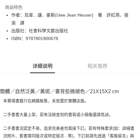
LINE Pay
商品特色
Apple Pay
作者：烏韋．讓．豪斯(Uwe Jean Heuser) 著 許紅燕、張
渝 譯
街口支付
出版社：社會科學文獻出版社
悠遊付
ISBN：9787801900678
Google Pay
Plus PAY
详细说明
相关推荐
大哥付你分期
相关说明
【大哥付你分期使用说明】
AFTEE先享后付
簡體／自然泛黃／黃斑／書背些微褪色／21X15X2 cm
1. 本服务由台湾大哥大提供，电信用户可立即使用无须另外申请。（限个人
月租型门号，不开放公司户及预付卡使用）
相关说明
本賣場書籍只在網路販售，未放置於實體店面。
2. 付款方式选择 “大哥付你分期”，订单成立后会自动跳转到大哥付的交易流
一、關於 AFTEE先享後付
程，验证手机门号后，选择欲分期的期数、缴款截止日，确认付款后即完成
ATM付款
1. 於付款方式選擇AFTEE先享後付，將跳出AFTEE先享後付手機驗證視
交易。
二手書書大量上架，若有沒檢查到的書寫或小損傷還請見諒。
窗。
3. 实际核准额度、可分期数及费用金额请依后续交易确认页面所载为准。
2. 進行簡訊驗證之後，即可完成結帳手續。
运送方式
4. 订单成立30分钟内，如未前往确认交易或遇审核未通过，订单将自动取
3. 訂單確認後不需事先繳費，商品會配送至您的指定地址。
二手書書況認定不易，追求完美者勿直接下訂。若有特殊要求(如：詳細書
消。如遇 “转专审核”未通过状况，表示未达系统评分，恕无法说明评估内
4. 下訂完成後，您的手機會收到一封繳費通知簡訊，APP會員則會收到
全家取貨付款【書籍"本數"8本以上，建議使用中華郵政宅配包
況照片、套書需同版次或特定版次...等)，下訂前請先透過「客服留言」與
容。
AFTEE APP推播通知。