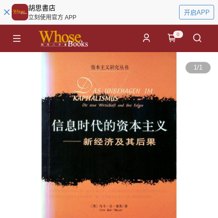
胡思書店
开启APP
立刻使用官方 APP
0
1
/
1