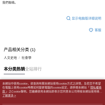
【缴款方式说明】
我們聯絡。
裹】
5. 收到商品當下無需繳費，確認無誤後，請再利用繳費通知簡訊或AFTEE
1. 分期款项不并入电信账单，“大哥付你分期”于每月结算日后寄送缴费提醒
APP於四大便利商店‧ATM/網銀等方式進行付款。
每笔NT$65，满NT$499(含以上)免运费
短信。
2. 通过短信链接打开账单后，可选择 “超商条码／台湾大直营门市／银行转
請留意繳費期限為 14 天。唯有下載 AFTEE App 成為 AFTEE 會員者方能享
付款後全家取貨
显示电脑版详细说明
账／街口支付／iPASS MONEY”等通路缴费。
有最長 45 天內付款之服務。
每笔NT$65，满NT$499(含以上)免运费
【注意事项】
繳費期限，為商家向您請款的時間，再加上使用AFTEE可延長的天數所計算
客服
1. 本服务系由 “台湾大哥大股份有限公司”所提供，让用户于交易时，得通过
7-11取貨付款【書籍"本數"8本以上，建議使用中華郵政宅配
出。使用AFTEE下訂可以延長您收到商品前的繳費天數，但無法保證一定能
本服务购买商品或服务，并由商店将买卖／分期付款买卖价金债权让与本公
夠在期限內收到商品(例如:預購商品或預計到貨時間較長者)。因此無論收到
包裹】
司后，依约使用本公司账单缴交账款。
商品與否，仍需要請您在AFTEE規定的時間內完成繳費。
2. 基于同意付款使用 “大哥付你分期”之契约关系目的，商店将以您的个人资
每笔NT$65，满NT$688(含以上)免运费
料（包含姓名、电话或地址）提供予台湾大哥大进项收集、处理及利用，由
产品相关分类 (1)
二、付款限制
台湾大哥大与本人进行分期账单所需资料之确认、核对及更正。
付款後7-11取貨
1. 初次使用 AFTEE 時，將依認證結果及本公司審查結果，核予每個人不同
3. 完整用户服务条款，请详阅以下链接：
https://oppay.tw/userRule
人文史地
社會學
之上限額度
每笔NT$65，满NT$688(含以上)免运费
2. 結帳金額須大於NT$30
3. 目前僅支援台灣會員
中華郵政包裹
本分类热销
全站排行
每笔NT$65，满NT$688(含以上)免运费
三、聲明條款
「AFTEE先享後付」(下稱本服務)乃由恩沛科技股份有限公司(下稱 AFTEE )
中華郵政包裹(離島)
本網站中使用cookie，欲查詢有關本網站使用cookie方式之詳情，及若您不希望
所提供，並由 AFTEE 向您收取款項。因使用本服務所須提供之個人資料(包
热门标签
在電腦上使用cookie時應如何變更電腦的cookie設定，請參閱本網站「
隱私權條
含但不限於訂購人姓名、電話，收件人姓名、電話、收件地址)，將交付予
每笔NT$65，满NT$688(含以上)免运费
款
」之Cookie聲明。您繼續使用本網站即表示您同意本公司得按本網站使用條款
AFTEE 於本服務必要服務範圍內運用。關於 AFTEE 對於個人資料之蒐集、
之Cookie聲明使用cookie。
了解更多 >
處理、利用，詳參 AFTEE 官網之『個人資料蒐集、處理及利用告知聲明』
士林門市自取(書送達簡訊通知)
（
https://aftee.tw/privacypolicy/
）。
免运费