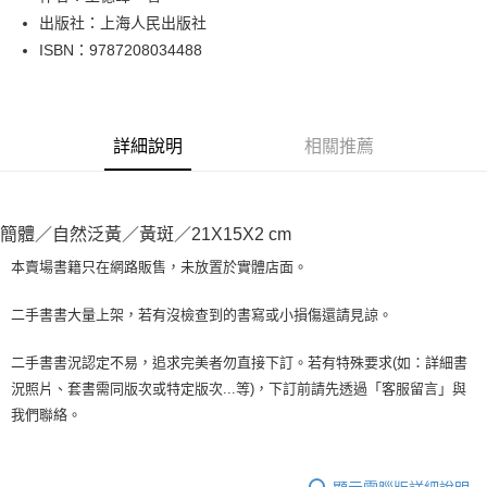
出版社：上海人民出版社
街口支付
ISBN：9787208034488
悠遊付
Google Pay
詳細說明
相關推薦
全盈+PAY
大哥付你分期
相關說明
簡體／自然泛黃／黃斑／21X15X2 cm
【大哥付你分期使用說明】
AFTEE先享後付
1.本服務由台灣大哥大提供，台灣大哥大用戶可立即使用無須另外申請。
本賣場書籍只在網路販售，未放置於實體店面。
2.付款方式選擇「大哥付你分期」，訂單成立後會自動跳轉到大哥付的交易
相關說明
流程，驗證手機門號後，選擇欲分期的期數、繳款截止日，確認付款後即完
【關於「AFTEE先享後付」】
二手書書大量上架，若有沒檢查到的書寫或小損傷還請見諒。
成交易。
ATM付款
AFTEE先享後付是「在收到商品之後才付款」的支付方式。 讓您購物簡單
3.實際核准額度、可分期數及費用金額請依後續交易確認頁面所載為準。
便利好安心！
4.訂單成立30分鐘內，如未前往確認交易或遇審核未通過，訂單將自動取
二手書書況認定不易，追求完美者勿直接下訂。若有特殊要求(如：詳細書
１．簡單：不需註冊會員、不需綁卡、不需儲值。
運送方式
消。如遇「轉專審核」未通過狀況，表示未達大哥付你分期系統評分，恕無
況照片、套書需同版次或特定版次...等)，下訂前請先透過「客服留言」與
２．便利：只要手機號碼，簡訊認證，即可結帳。
法說明評估內容。
３．安心：先確認商品／服務後，再付款。
我們聯絡。
全家取貨付款【書籍"本數"8本以上，建議使用中華郵政宅配包
【繳款方式說明】
1.分期款項不併入電信帳單，「大哥付你分期」於每月結算日後寄送繳費提
裹】
【「AFTEE先享後付」結帳流程】
醒簡訊。
１．於結帳方式選擇「AFTEE先享後付」後，將跳轉至「AFTEE先享後付」
每筆NT$65，滿NT$499(含以上)免運費
2.透過簡訊連結打開帳單後，可選擇「超商條碼／台灣大直營門市／銀行轉
結帳頁面，進行簡訊認證並確認金額後，即可完成結帳。