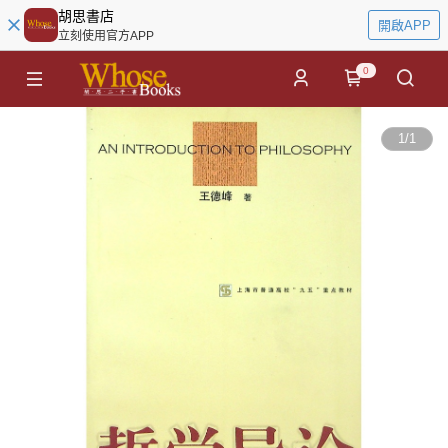
胡思書店
開啟APP
立刻使用官方APP
0
1
/
1