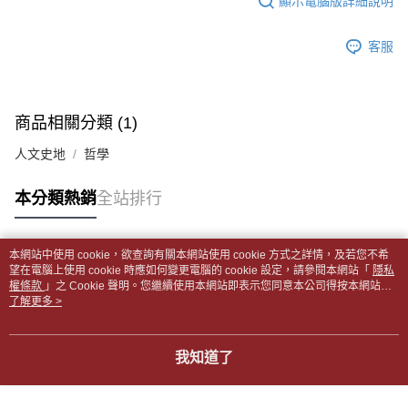
顯示電腦版詳細說明
帳／街口支付／iPASS MONEY」等通路繳費。
２．訂單成立數日內，您將收到繳費通知簡訊。
付款後全家取貨
３．收到繳費通知簡訊後14天內，點擊此簡訊中的連結，可透過四大超商／
【注意事項】
每筆NT$65，滿NT$499(含以上)免運費
客服
ATM／網路銀行／等多元方式進行付款，方視為交易完成。
1.本服務係由「台灣大哥大股份有限公司」（以下簡稱本公司）所提供，讓
※ 請注意：結帳手續完成當下不需立刻繳費，但若您需要取消訂單，請聯絡
用戶於交易時，得透過本服務購買商品或服務，並由商店將買賣／分期付款
7-11取貨付款【書籍"本數"8本以上，建議使用中華郵政宅配
購買商品的店家。未經商家同意取消之訂單仍視為有效，需透過AFTEE先享
買賣價金債權讓與本公司後，依約使用本公司帳單繳交帳款。
後付繳納相關費用。
包裹】
2.基於同意付款使用「大哥付你分期」之契約關係目的，商店將以您的個人
※ 交易是否成功請以「AFTEE先享後付 」之結帳頁面顯示為準，若有關於
商品相關分類 (1)
資料（包含姓名、電話或地址）提供予台灣大哥大進項蒐集、處理及利用，
每筆NT$65，滿NT$688(含以上)免運費
是否繳費成功／繳費後需取消欲退款等相關疑問，請聯繫「AFTEE先享後付
由本公司與您本人進行分期帳單所需資料之確認、核對及更正。
客戶支援中心」
https://netprotections.freshdesk.com/support/home
人文史地
哲學
3.完整用戶服務條款，請詳閱以下連結：
https://oppay.tw/userRule
付款後7-11取貨
【注意事項】
每筆NT$65，滿NT$688(含以上)免運費
本分類熱銷
全站排行
１．透過由恩沛科技股份有限公司提供之「AFTEE先享後付」服務完成之交
易，需依本服務之必要範圍內提供個人資料，並將交易相關給付款項請求債
中華郵政包裹
權轉讓予恩沛科技股份有限公司。
每筆NT$65，滿NT$688(含以上)免運費
２．關於個人資料處理事宜，請瀏覽以下網址：
本網站中使用 cookie，欲查詢有關本網站使用 cookie 方式之詳情，及若您不希
https://aftee.tw/terms/#terms3
熱門標籤
望在電腦上使用 cookie 時應如何變更電腦的 cookie 設定，請參閱本網站「
隱私
中華郵政包裹(離島)
３．未成年的使用者請事先徵得法定代理人或監護人之同意方可使用
權條款
」之 Cookie 聲明。您繼續使用本網站即表示您同意本公司得按本網站使
「AFTEE先享後付」，若未經同意申辦者引起之損失，本公司不負相關責
每筆NT$65，滿NT$688(含以上)免運費
用條款之 Cookie 聲明使用 cookie。
了解更多 >
任。
４．使用「AFTEE先享後付」時，將依據個別帳號之用戶狀況，依本公司即
士林門市自取(書送達簡訊通知)
時審查核予不同之上限額度；若仍有額度不足之情形，本公司將視審查結果
我知道了
免運費
請求用戶進行身份認證。
５．嚴禁一人註冊多個帳號或使用他人資訊註冊。若發現惡意使用之情形，
中華郵政【國際航空包裹】*收件人請填寫本名
恩沛科技股份有限公司將有權停止該用戶之使用額度並採取法律行動。
查看運費