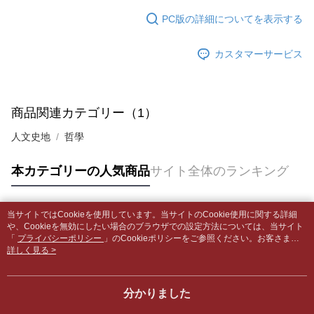
5.商品受け取り時のお支払いは不要です。商品を確かめてから、SMSまた
配送毎にNT$65、NT$499以上で送料無料
はアプリの通知に従って、4大コンビニ、またはATM/オンラインバンキン
PC版の詳細についてを表示する
グでお支払いください。
付款後全家取貨
【支払い方法の説明】
1. 分割払いの金額は電信請求書に統合されず、「OP Pay Later」は毎月の
配送毎にNT$65、NT$499以上で送料無料
カスタマーサービス
代金納付期限は最短で 14 日以内ですので、ご注意ください。AFTEE アプ
締め日後に支払いリマインダーのSMSを送信します。
リをダウンロードして AFTEE 会員になるとお支払い期限を最長 45 日以内
2. SMSのリンクを通じて請求書を開いた後、「コンビニバーコード／台湾
7-11取貨付款【書籍"本數"8本以上，建議使用中華郵政宅配
まで延長できます。
大直営店舗／銀行振込／街口支払い／iPASS MONEY」などのチャネルで
包裹】
支払いを選択できます。
お支払期限は、ショップが請求した期日と、AFTEEで延長できる日数をも
商品関連カテゴリー（1）
配送毎にNT$65、NT$688以上で送料無料
とに計算されます。AFTEEで注文すると、商品を受け取るまで支払い期限
【注意事項】
を延長できますが、商品を期限内に受け取れない場合があります（例：予
人文史地
哲學
1. 本サービスは「台湾大哥大株式会社」（以下「当社」といいます）によ
付款後7-11取貨
約商品や商品到着日が比較的遅い商品）。そのため、商品到着の有無に関
って提供され、ユーザーが取引時に本サービスを通じて商品やサービスを
わらず、AFTEEで指定された期限内にお支払いください。
配送毎にNT$65、NT$688以上で送料無料
購入できるようにし、店舗が売買／分割払い売買の債権を当社に譲渡した
本カテゴリーの人気商品
サイト全体のランキング
後、契約に基づいて当社の請求書で帳款を支払うことになります。
二、支払い限度額
中華郵政包裹
2. 「OP Pay Later」を利用する契約関係の目的から、店舗はあなたの個人
1.初回 AFTEEを ご利用の際に、認証結果及び当社の審査の結果に基づ
情報（名前、電話または住所を含む）を台湾大哥大に提供し、収集、処理
配送毎にNT$65、NT$688以上で送料無料
き、限度額が設定されます。
および利用するために、当社があなた本人と分割請求書に必要な情報の確
当サイトではCookieを使用しています。当サイトのCookie使用に関する詳細
2.決済金額は最低NT$20です。
人気タグ
認、照合および修正を行います。
や、Cookieを無効にしたい場合のブラウザでの設定方法については、当サイト
中華郵政包裹(離島)
3.現在、台湾の会員のみご利用いただけます。
3. 完全なユーザーサービス規約については、以下のリンクを参照してくだ
「
プライバシーポリシー
」のCookieポリシーをご参照ください。お客さま
配送毎にNT$65、NT$688以上で送料無料
が、当サイトを引き続き使用される場合、当社がサイト利用規約のCookieポリ
詳しく見る >
さい：
https://oppay.tw/userRule
三、利用規約「AFTEE代金後払い」（以下当サービスという）はネットプ
シーに基づいてCookieを使用することに同意したものとみなします。
ロテクションズ（以下 AFTEE という）が提供し、AFTEEが代金を徴収し
士林門市自取(書送達簡訊通知)
ます。当サービスご利用の際に提供しなければならない個人情報（注文者
送料無料
分かりました
の氏名、電話番号、受取人の氏名、電話番号、受取人住所を含むがこれに
限らない）は、AFTEEに渡され当サービスで必要な範囲内で利用されま