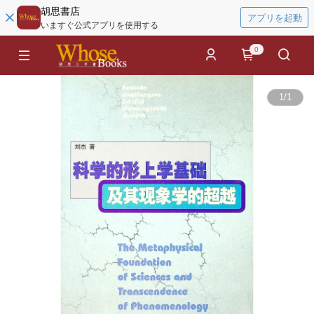
胡思書店
アプリを起動
いますぐ公式アプリを使用する
0
1
/
1