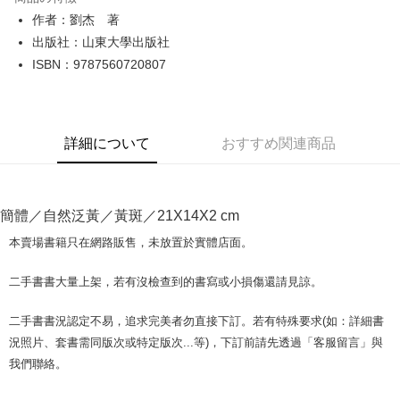
Apple Pay
作者：劉杰 著
出版社：山東大學出版社
JKOPAY
ISBN：9787560720807
Easy Wallet
Google Pay
詳細について
おすすめ関連商品
Plus Pay
OP Pay Later
説明
簡體／自然泛黃／黃斑／21X14X2 cm
【OP Pay Later 使用説明】
AFTEE代金後払い
1. 本サービスは台湾大哥大によって提供され、台湾大哥大のユーザーは追
本賣場書籍只在網路販售，未放置於實體店面。
加の申請なしで即時に利用可能です。
説明
2. 支払い方法で「OP Pay Later」を選択すると、注文が成立した後に自動
一、 AFTEE代金後払いについて
二手書書大量上架，若有沒檢查到的書寫或小損傷還請見諒。
的に OP Pay Later の取引プロセスに移行し、携帯番号を確認後、分割払
ATM払い
1.お支払い方法でAFTEE代金後払いを選択すると、携帯電話認証ウィンド
いの回数や支払い期限を選択し、支払いを確認すると取引が完了します。
ウが表示されます。
3. 実際の承認額、分割回数および費用については、後続の取引確認ページ
二手書書況認定不易，追求完美者勿直接下訂。若有特殊要求(如：詳細書
2.SMSで認証してお支払い手続を進めてください。
配送方法
を基準とします。
3.注文するときのお支払いは不要です。商品はご指定の住所に配送されま
況照片、套書需同版次或特定版次...等)，下訂前請先透過「客服留言」與
4. 注文成立後30分以内に確認取引を行わない場合や審査が通過しない場
す。
全家取貨付款【書籍"本數"8本以上，建議使用中華郵政宅配包
我們聯絡。
合、注文は自動的にキャンセルされます。「転専審査」に未通過の状況が
4.ご注文が完了すると、携帯に支払い通知のSMSが届きます。アプリ会員
発生した場合は、システムの評価基準に達していないことを意味し、評価
裹】
の場合は、AFTEE アプリプッシュ通知が届きます。
内容についての説明はいたしかねます。