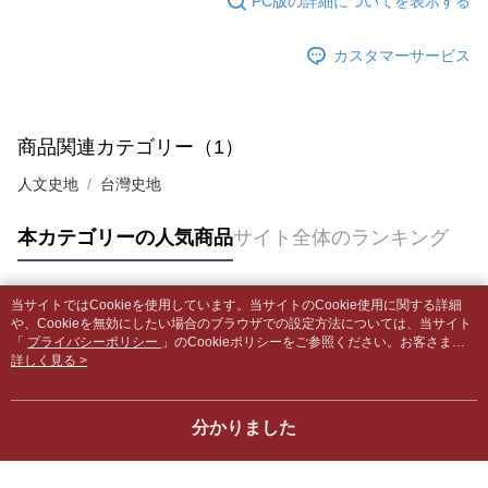
PC版の詳細についてを表示する
グでお支払いください。
付款後全家取貨
【支払い方法の説明】
1. 分割払いの金額は電信請求書に統合されず、「OP Pay Later」は毎月の
配送毎にNT$65、NT$499以上で送料無料
カスタマーサービス
代金納付期限は最短で 14 日以内ですので、ご注意ください。AFTEE アプ
締め日後に支払いリマインダーのSMSを送信します。
リをダウンロードして AFTEE 会員になるとお支払い期限を最長 45 日以内
2. SMSのリンクを通じて請求書を開いた後、「コンビニバーコード／台湾
7-11取貨付款【書籍"本數"8本以上，建議使用中華郵政宅配
まで延長できます。
大直営店舗／銀行振込／街口支払い／iPASS MONEY」などのチャネルで
包裹】
支払いを選択できます。
お支払期限は、ショップが請求した期日と、AFTEEで延長できる日数をも
商品関連カテゴリー（1）
配送毎にNT$65、NT$688以上で送料無料
とに計算されます。AFTEEで注文すると、商品を受け取るまで支払い期限
【注意事項】
を延長できますが、商品を期限内に受け取れない場合があります（例：予
人文史地
台灣史地
1. 本サービスは「台湾大哥大株式会社」（以下「当社」といいます）によ
付款後7-11取貨
約商品や商品到着日が比較的遅い商品）。そのため、商品到着の有無に関
って提供され、ユーザーが取引時に本サービスを通じて商品やサービスを
わらず、AFTEEで指定された期限内にお支払いください。
配送毎にNT$65、NT$688以上で送料無料
購入できるようにし、店舗が売買／分割払い売買の債権を当社に譲渡した
本カテゴリーの人気商品
サイト全体のランキング
後、契約に基づいて当社の請求書で帳款を支払うことになります。
二、支払い限度額
中華郵政包裹
2. 「OP Pay Later」を利用する契約関係の目的から、店舗はあなたの個人
1.初回 AFTEEを ご利用の際に、認証結果及び当社の審査の結果に基づ
情報（名前、電話または住所を含む）を台湾大哥大に提供し、収集、処理
配送毎にNT$65、NT$688以上で送料無料
き、限度額が設定されます。
および利用するために、当社があなた本人と分割請求書に必要な情報の確
当サイトではCookieを使用しています。当サイトのCookie使用に関する詳細
2.決済金額は最低NT$20です。
人気タグ
認、照合および修正を行います。
や、Cookieを無効にしたい場合のブラウザでの設定方法については、当サイト
中華郵政包裹(離島)
3.現在、台湾の会員のみご利用いただけます。
3. 完全なユーザーサービス規約については、以下のリンクを参照してくだ
「
プライバシーポリシー
」のCookieポリシーをご参照ください。お客さま
配送毎にNT$65、NT$688以上で送料無料
が、当サイトを引き続き使用される場合、当社がサイト利用規約のCookieポリ
詳しく見る >
さい：
https://oppay.tw/userRule
三、利用規約「AFTEE代金後払い」（以下当サービスという）はネットプ
シーに基づいてCookieを使用することに同意したものとみなします。
ロテクションズ（以下 AFTEE という）が提供し、AFTEEが代金を徴収し
士林門市自取(書送達簡訊通知)
ます。当サービスご利用の際に提供しなければならない個人情報（注文者
送料無料
分かりました
の氏名、電話番号、受取人の氏名、電話番号、受取人住所を含むがこれに
限らない）は、AFTEEに渡され当サービスで必要な範囲内で利用されま
中華郵政【國際航空包裹】*收件人請填寫本名
送料を確認
す。AFTEEの個人情報の収集、処理、利用について、詳細はAFTEE公式ホ
ームページの『個人情報の収集、処理及び利用に関する声明』をご参照く