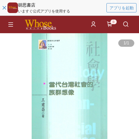
胡思書店
アプリを起動
いますぐ公式アプリを使用する
0
1
/
1