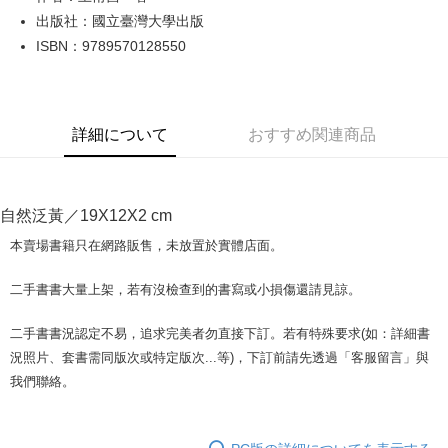
出版社：國立臺灣大學出版
JKOPAY
ISBN：9789570128550
Easy Wallet
Google Pay
詳細について
おすすめ関連商品
Plus Pay
OP Pay Later
説明
自然泛黃／19X12X2 cm
【OP Pay Later 使用説明】
AFTEE代金後払い
1. 本サービスは台湾大哥大によって提供され、台湾大哥大のユーザーは追
本賣場書籍只在網路販售，未放置於實體店面。
加の申請なしで即時に利用可能です。
説明
2. 支払い方法で「OP Pay Later」を選択すると、注文が成立した後に自動
一、 AFTEE代金後払いについて
二手書書大量上架，若有沒檢查到的書寫或小損傷還請見諒。
的に OP Pay Later の取引プロセスに移行し、携帯番号を確認後、分割払
ATM払い
1.お支払い方法でAFTEE代金後払いを選択すると、携帯電話認証ウィンド
いの回数や支払い期限を選択し、支払いを確認すると取引が完了します。
ウが表示されます。
3. 実際の承認額、分割回数および費用については、後続の取引確認ページ
二手書書況認定不易，追求完美者勿直接下訂。若有特殊要求(如：詳細書
2.SMSで認証してお支払い手続を進めてください。
配送方法
を基準とします。
3.注文するときのお支払いは不要です。商品はご指定の住所に配送されま
況照片、套書需同版次或特定版次...等)，下訂前請先透過「客服留言」與
4. 注文成立後30分以内に確認取引を行わない場合や審査が通過しない場
す。
全家取貨付款【書籍"本數"8本以上，建議使用中華郵政宅配包
我們聯絡。
合、注文は自動的にキャンセルされます。「転専審査」に未通過の状況が
4.ご注文が完了すると、携帯に支払い通知のSMSが届きます。アプリ会員
発生した場合は、システムの評価基準に達していないことを意味し、評価
裹】
の場合は、AFTEE アプリプッシュ通知が届きます。
内容についての説明はいたしかねます。
5.商品受け取り時のお支払いは不要です。商品を確かめてから、SMSまた
配送毎にNT$65、NT$499以上で送料無料
はアプリの通知に従って、4大コンビニ、またはATM/オンラインバンキン