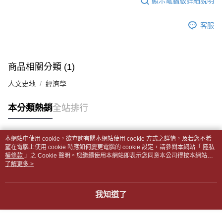
顯示電腦版詳細說明
帳／街口支付／iPASS MONEY」等通路繳費。
２．訂單成立數日內，您將收到繳費通知簡訊。
付款後全家取貨
３．收到繳費通知簡訊後14天內，點擊此簡訊中的連結，可透過四大超商／
【注意事項】
每筆NT$65，滿NT$499(含以上)免運費
客服
ATM／網路銀行／等多元方式進行付款，方視為交易完成。
1.本服務係由「台灣大哥大股份有限公司」（以下簡稱本公司）所提供，讓
※ 請注意：結帳手續完成當下不需立刻繳費，但若您需要取消訂單，請聯絡
用戶於交易時，得透過本服務購買商品或服務，並由商店將買賣／分期付款
7-11取貨付款【書籍"本數"8本以上，建議使用中華郵政宅配
購買商品的店家。未經商家同意取消之訂單仍視為有效，需透過AFTEE先享
買賣價金債權讓與本公司後，依約使用本公司帳單繳交帳款。
後付繳納相關費用。
包裹】
2.基於同意付款使用「大哥付你分期」之契約關係目的，商店將以您的個人
※ 交易是否成功請以「AFTEE先享後付 」之結帳頁面顯示為準，若有關於
商品相關分類 (1)
資料（包含姓名、電話或地址）提供予台灣大哥大進項蒐集、處理及利用，
每筆NT$65，滿NT$688(含以上)免運費
是否繳費成功／繳費後需取消欲退款等相關疑問，請聯繫「AFTEE先享後付
由本公司與您本人進行分期帳單所需資料之確認、核對及更正。
客戶支援中心」
https://netprotections.freshdesk.com/support/home
人文史地
經濟學
3.完整用戶服務條款，請詳閱以下連結：
https://oppay.tw/userRule
付款後7-11取貨
【注意事項】
每筆NT$65，滿NT$688(含以上)免運費
本分類熱銷
全站排行
１．透過由恩沛科技股份有限公司提供之「AFTEE先享後付」服務完成之交
易，需依本服務之必要範圍內提供個人資料，並將交易相關給付款項請求債
中華郵政包裹
權轉讓予恩沛科技股份有限公司。
每筆NT$65，滿NT$688(含以上)免運費
２．關於個人資料處理事宜，請瀏覽以下網址：
本網站中使用 cookie，欲查詢有關本網站使用 cookie 方式之詳情，及若您不希
https://aftee.tw/terms/#terms3
熱門標籤
望在電腦上使用 cookie 時應如何變更電腦的 cookie 設定，請參閱本網站「
隱私
中華郵政包裹(離島)
３．未成年的使用者請事先徵得法定代理人或監護人之同意方可使用
權條款
」之 Cookie 聲明。您繼續使用本網站即表示您同意本公司得按本網站使
「AFTEE先享後付」，若未經同意申辦者引起之損失，本公司不負相關責
每筆NT$65，滿NT$688(含以上)免運費
用條款之 Cookie 聲明使用 cookie。
了解更多 >
任。
４．使用「AFTEE先享後付」時，將依據個別帳號之用戶狀況，依本公司即
士林門市自取(書送達簡訊通知)
時審查核予不同之上限額度；若仍有額度不足之情形，本公司將視審查結果
我知道了
免運費
請求用戶進行身份認證。
５．嚴禁一人註冊多個帳號或使用他人資訊註冊。若發現惡意使用之情形，
中華郵政【國際航空包裹】*收件人請填寫本名
恩沛科技股份有限公司將有權停止該用戶之使用額度並採取法律行動。
查看運費