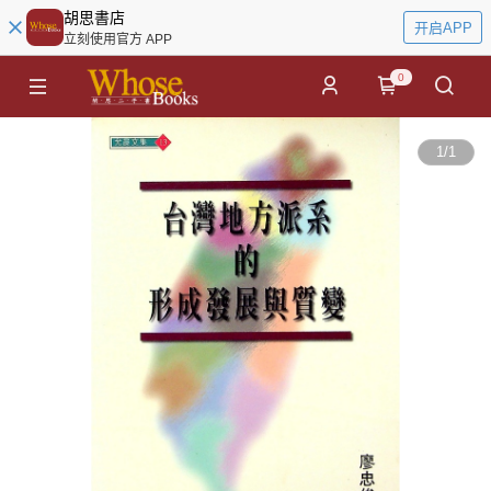
胡思書店
开启APP
立刻使用官方 APP
0
1
/
1