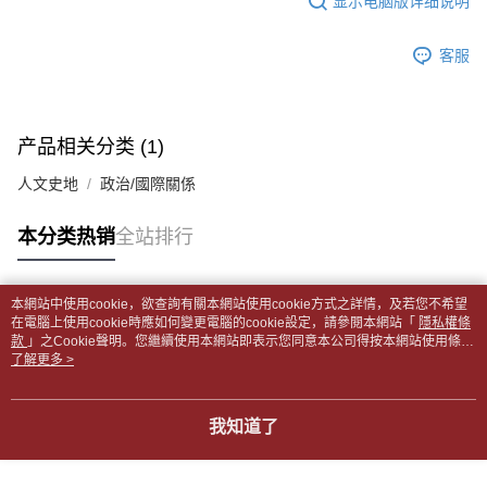
显示电脑版详细说明
2. 通过短信链接打开账单后，可选择 “超商条码／台湾大直营门市／银行转
請留意繳費期限為 14 天。唯有下載 AFTEE App 成為 AFTEE 會員者方能享
付款後全家取貨
账／街口支付／iPASS MONEY”等通路缴费。
有最長 45 天內付款之服務。
每笔NT$65，满NT$499(含以上)免运费
客服
【注意事项】
繳費期限，為商家向您請款的時間，再加上使用AFTEE可延長的天數所計算
1. 本服务系由 “台湾大哥大股份有限公司”所提供，让用户于交易时，得通过
7-11取貨付款【書籍"本數"8本以上，建議使用中華郵政宅配
出。使用AFTEE下訂可以延長您收到商品前的繳費天數，但無法保證一定能
本服务购买商品或服务，并由商店将买卖／分期付款买卖价金债权让与本公
夠在期限內收到商品(例如:預購商品或預計到貨時間較長者)。因此無論收到
包裹】
司后，依约使用本公司账单缴交账款。
商品與否，仍需要請您在AFTEE規定的時間內完成繳費。
产品相关分类 (1)
2. 基于同意付款使用 “大哥付你分期”之契约关系目的，商店将以您的个人资
每笔NT$65，满NT$688(含以上)免运费
料（包含姓名、电话或地址）提供予台湾大哥大进项收集、处理及利用，由
二、付款限制
人文史地
政治/國際關係
台湾大哥大与本人进行分期账单所需资料之确认、核对及更正。
付款後7-11取貨
1. 初次使用 AFTEE 時，將依認證結果及本公司審查結果，核予每個人不同
3. 完整用户服务条款，请详阅以下链接：
https://oppay.tw/userRule
之上限額度
每笔NT$65，满NT$688(含以上)免运费
本分类热销
全站排行
2. 結帳金額須大於NT$30
3. 目前僅支援台灣會員
中華郵政包裹
每笔NT$65，满NT$688(含以上)免运费
三、聲明條款
本網站中使用cookie，欲查詢有關本網站使用cookie方式之詳情，及若您不希望
「AFTEE先享後付」(下稱本服務)乃由恩沛科技股份有限公司(下稱 AFTEE )
热门标签
在電腦上使用cookie時應如何變更電腦的cookie設定，請參閱本網站「
隱私權條
中華郵政包裹(離島)
所提供，並由 AFTEE 向您收取款項。因使用本服務所須提供之個人資料(包
款
」之Cookie聲明。您繼續使用本網站即表示您同意本公司得按本網站使用條款
含但不限於訂購人姓名、電話，收件人姓名、電話、收件地址)，將交付予
每笔NT$65，满NT$688(含以上)免运费
之Cookie聲明使用cookie。
了解更多 >
AFTEE 於本服務必要服務範圍內運用。關於 AFTEE 對於個人資料之蒐集、
處理、利用，詳參 AFTEE 官網之『個人資料蒐集、處理及利用告知聲明』
士林門市自取(書送達簡訊通知)
（
https://aftee.tw/privacypolicy/
）。
我知道了
免运费
若款項超過繳費期限，將根據當次的金額加收年利率 16% 的逾期滯納金。
中華郵政【國際航空包裹】*收件人請填寫本名
未成年的使用者，請事先徵得法定代理人或監護人之同意方可使用
查看运费