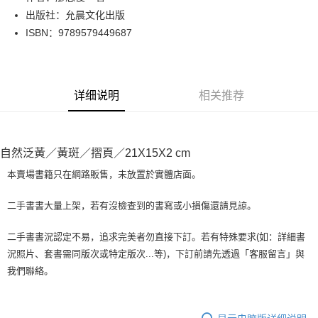
出版社：允晨文化出版
街口支付
ISBN：9789579449687
悠遊付
Google Pay
详细说明
相关推荐
Plus PAY
大哥付你分期
相关说明
自然泛黃／黃斑／摺頁／21X15X2 cm
【大哥付你分期使用说明】
AFTEE先享后付
1. 本服务由台湾大哥大提供，电信用户可立即使用无须另外申请。（限个人
本賣場書籍只在網路販售，未放置於實體店面。
月租型门号，不开放公司户及预付卡使用）
相关说明
2. 付款方式选择 “大哥付你分期”，订单成立后会自动跳转到大哥付的交易流
一、關於 AFTEE先享後付
二手書書大量上架，若有沒檢查到的書寫或小損傷還請見諒。
程，验证手机门号后，选择欲分期的期数、缴款截止日，确认付款后即完成
ATM付款
1. 於付款方式選擇AFTEE先享後付，將跳出AFTEE先享後付手機驗證視
交易。
窗。
3. 实际核准额度、可分期数及费用金额请依后续交易确认页面所载为准。
二手書書況認定不易，追求完美者勿直接下訂。若有特殊要求(如：詳細書
2. 進行簡訊驗證之後，即可完成結帳手續。
运送方式
4. 订单成立30分钟内，如未前往确认交易或遇审核未通过，订单将自动取
況照片、套書需同版次或特定版次...等)，下訂前請先透過「客服留言」與
3. 訂單確認後不需事先繳費，商品會配送至您的指定地址。
消。如遇 “转专审核”未通过状况，表示未达系统评分，恕无法说明评估内
4. 下訂完成後，您的手機會收到一封繳費通知簡訊，APP會員則會收到
我們聯絡。
全家取貨付款【書籍"本數"8本以上，建議使用中華郵政宅配包
容。
AFTEE APP推播通知。
【缴款方式说明】
裹】
5. 收到商品當下無需繳費，確認無誤後，請再利用繳費通知簡訊或AFTEE
1. 分期款项不并入电信账单，“大哥付你分期”于每月结算日后寄送缴费提醒
APP於四大便利商店‧ATM/網銀等方式進行付款。
每笔NT$65，满NT$499(含以上)免运费
短信。