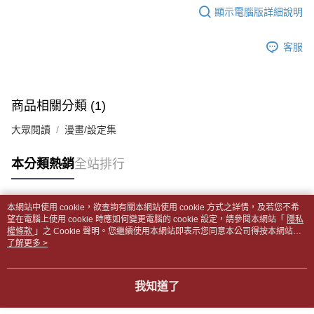
帳／街口支付／iPASS MONEY」等通路繳費。
顯示電腦版詳細說明
２．訂單成立數日內，您將收到繳費通知簡訊。
付款後全家取貨
３．收到繳費通知簡訊後14天內，點擊此簡訊中的連結，可透過四大超商／
【注意事項】
每筆NT$65，滿NT$499(含以上)免運費
ATM／網路銀行／等多元方式進行付款，方視為交易完成。
1.本服務係由「台灣大哥大股份有限公司」（以下簡稱本公司）所提供，讓
客服
※ 請注意：結帳手續完成當下不需立刻繳費，但若您需要取消訂單，請聯絡
用戶於交易時，得透過本服務購買商品或服務，並由商店將買賣／分期付款
7-11取貨付款【書籍"本數"8本以上，建議使用中華郵政宅配
購買商品的店家。未經商家同意取消之訂單仍視為有效，需透過AFTEE先享
買賣價金債權讓與本公司後，依約使用本公司帳單繳交帳款。
後付繳納相關費用。
包裹】
2.基於同意付款使用「大哥付你分期」之契約關係目的，商店將以您的個人
※ 交易是否成功請以「AFTEE先享後付 」之結帳頁面顯示為準，若有關於
資料（包含姓名、電話或地址）提供予台灣大哥大進項蒐集、處理及利用，
每筆NT$65，滿NT$688(含以上)免運費
是否繳費成功／繳費後需取消欲退款等相關疑問，請聯繫「AFTEE先享後付
商品相關分類 (1)
由本公司與您本人進行分期帳單所需資料之確認、核對及更正。
客戶支援中心」
https://netprotections.freshdesk.com/support/home
3.完整用戶服務條款，請詳閱以下連結：
https://oppay.tw/userRule
付款後7-11取貨
大眾閱讀
漫畫/設定集
【注意事項】
每筆NT$65，滿NT$688(含以上)免運費
１．透過由恩沛科技股份有限公司提供之「AFTEE先享後付」服務完成之交
本分類熱銷
全站排行
易，需依本服務之必要範圍內提供個人資料，並將交易相關給付款項請求債
中華郵政包裹
權轉讓予恩沛科技股份有限公司。
每筆NT$65，滿NT$688(含以上)免運費
２．關於個人資料處理事宜，請瀏覽以下網址：
https://aftee.tw/terms/#terms3
本網站中使用 cookie，欲查詢有關本網站使用 cookie 方式之詳情，及若您不希
中華郵政包裹(離島)
３．未成年的使用者請事先徵得法定代理人或監護人之同意方可使用
熱門標籤
望在電腦上使用 cookie 時應如何變更電腦的 cookie 設定，請參閱本網站「
隱私
「AFTEE先享後付」，若未經同意申辦者引起之損失，本公司不負相關責
權條款
每筆NT$65，滿NT$688(含以上)免運費
」之 Cookie 聲明。您繼續使用本網站即表示您同意本公司得按本網站使
任。
用條款之 Cookie 聲明使用 cookie。
了解更多 >
４．使用「AFTEE先享後付」時，將依據個別帳號之用戶狀況，依本公司即
士林門市自取(書送達簡訊通知)
時審查核予不同之上限額度；若仍有額度不足之情形，本公司將視審查結果
免運費
請求用戶進行身份認證。
我知道了
５．嚴禁一人註冊多個帳號或使用他人資訊註冊。若發現惡意使用之情形，
中華郵政【國際航空包裹】*收件人請填寫本名
恩沛科技股份有限公司將有權停止該用戶之使用額度並採取法律行動。
查看運費