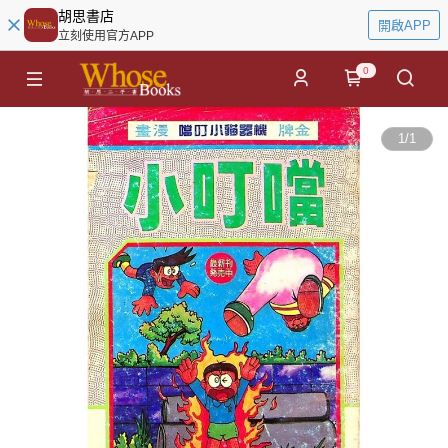
胡思書店
開啟APP
立刻使用官方APP
0
1
/
1