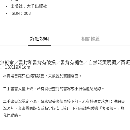
出版社：大千出版社
街口支付
ISBN：003
悠遊付
Google Pay
詳細說明
相關推薦
全盈+PAY
大哥付你分期
相關說明
無釘章／書封和書背有破損／書背有褪色／自然泛黃明顯／黃斑
【大哥付你分期使用說明】
／13X19X1cm
AFTEE先享後付
1.本服務由台灣大哥大提供，台灣大哥大用戶可立即使用無須另外申請。
2.付款方式選擇「大哥付你分期」，訂單成立後會自動跳轉到大哥付的交易
本賣場書籍只在網路販售，未放置於實體店面。
相關說明
流程，驗證手機門號後，選擇欲分期的期數、繳款截止日，確認付款後即完
【關於「AFTEE先享後付」】
成交易。
ATM付款
AFTEE先享後付是「在收到商品之後才付款」的支付方式。 讓您購物簡單
二手書書大量上架，若有沒檢查到的書寫或小損傷還請見諒。
3.實際核准額度、可分期數及費用金額請依後續交易確認頁面所載為準。
便利好安心！
4.訂單成立30分鐘內，如未前往確認交易或遇審核未通過，訂單將自動取
１．簡單：不需註冊會員、不需綁卡、不需儲值。
運送方式
二手書書況認定不易，追求完美者勿直接下訂。若有特殊要求(如：詳細書
消。如遇「轉專審核」未通過狀況，表示未達大哥付你分期系統評分，恕無
２．便利：只要手機號碼，簡訊認證，即可結帳。
法說明評估內容。
況照片、套書需同版次或特定版次...等)，下訂前請先透過「客服留言」與
３．安心：先確認商品／服務後，再付款。
全家取貨付款【書籍"本數"8本以上，建議使用中華郵政宅配包
【繳款方式說明】
我們聯絡。
1.分期款項不併入電信帳單，「大哥付你分期」於每月結算日後寄送繳費提
裹】
【「AFTEE先享後付」結帳流程】
醒簡訊。
１．於結帳方式選擇「AFTEE先享後付」後，將跳轉至「AFTEE先享後付」
每筆NT$65，滿NT$499(含以上)免運費
2.透過簡訊連結打開帳單後，可選擇「超商條碼／台灣大直營門市／銀行轉
結帳頁面，進行簡訊認證並確認金額後，即可完成結帳。