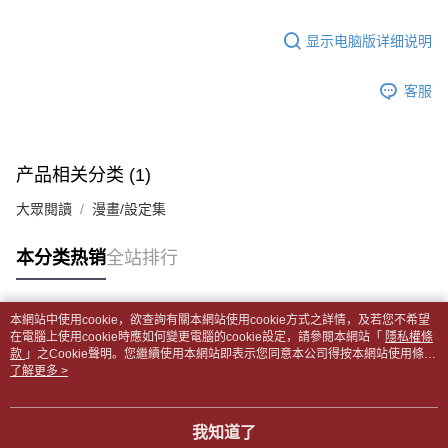
5. 收到商品當下無需繳費，確認無誤後，請再利用繳費通知簡訊或AFTEE
1. 分期款项不并入电信账单，“大哥付你分期”于每月结算日后寄送缴费提醒
APP於四大便利商店‧ATM/網銀等方式進行付款。
每笔NT$65，满NT$499(含以上)免运费
短信。
显示电脑版详细说明
2. 通过短信链接打开账单后，可选择 “超商条码／台湾大直营门市／银行转
請留意繳費期限為 14 天。唯有下載 AFTEE App 成為 AFTEE 會員者方能享
付款後全家取貨
账／街口支付／iPASS MONEY”等通路缴费。
有最長 45 天內付款之服務。
每笔NT$65，满NT$499(含以上)免运费
客服
【注意事项】
繳費期限，為商家向您請款的時間，再加上使用AFTEE可延長的天數所計算
1. 本服务系由 “台湾大哥大股份有限公司”所提供，让用户于交易时，得通过
7-11取貨付款【書籍"本數"8本以上，建議使用中華郵政宅配
出。使用AFTEE下訂可以延長您收到商品前的繳費天數，但無法保證一定能
本服务购买商品或服务，并由商店将买卖／分期付款买卖价金债权让与本公
夠在期限內收到商品(例如:預購商品或預計到貨時間較長者)。因此無論收到
包裹】
司后，依约使用本公司账单缴交账款。
商品與否，仍需要請您在AFTEE規定的時間內完成繳費。
产品相关分类 (1)
2. 基于同意付款使用 “大哥付你分期”之契约关系目的，商店将以您的个人资
每笔NT$65，满NT$688(含以上)免运费
料（包含姓名、电话或地址）提供予台湾大哥大进项收集、处理及利用，由
二、付款限制
大眾閱讀
漫畫/設定集
台湾大哥大与本人进行分期账单所需资料之确认、核对及更正。
付款後7-11取貨
1. 初次使用 AFTEE 時，將依認證結果及本公司審查結果，核予每個人不同
3. 完整用户服务条款，请详阅以下链接：
https://oppay.tw/userRule
之上限額度
每笔NT$65，满NT$688(含以上)免运费
本分类热销
全站排行
2. 結帳金額須大於NT$30
3. 目前僅支援台灣會員
中華郵政包裹
每笔NT$65，满NT$688(含以上)免运费
三、聲明條款
本網站中使用cookie，欲查詢有關本網站使用cookie方式之詳情，及若您不希望
「AFTEE先享後付」(下稱本服務)乃由恩沛科技股份有限公司(下稱 AFTEE )
热门标签
在電腦上使用cookie時應如何變更電腦的cookie設定，請參閱本網站「
隱私權條
中華郵政包裹(離島)
所提供，並由 AFTEE 向您收取款項。因使用本服務所須提供之個人資料(包
款
」之Cookie聲明。您繼續使用本網站即表示您同意本公司得按本網站使用條款
含但不限於訂購人姓名、電話，收件人姓名、電話、收件地址)，將交付予
每笔NT$65，满NT$688(含以上)免运费
之Cookie聲明使用cookie。
了解更多 >
AFTEE 於本服務必要服務範圍內運用。關於 AFTEE 對於個人資料之蒐集、
處理、利用，詳參 AFTEE 官網之『個人資料蒐集、處理及利用告知聲明』
士林門市自取(書送達簡訊通知)
（
https://aftee.tw/privacypolicy/
）。
我知道了
免运费