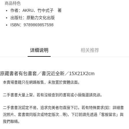
商品特色
Apple Pay
作者：AKRU、竹中式子 著
出版社：原動力文化出版
街口支付
ISBN：9789869857598
悠遊付
Google Pay
详细说明
相关推荐
Plus PAY
大哥付你分期
相关说明
原藏書者有包書套／書況近全新／15X21X2cm
【大哥付你分期使用说明】
AFTEE先享后付
1. 本服务由台湾大哥大提供，电信用户可立即使用无须另外申请。（限个人
本賣場書籍只在網路販售，未放置於實體店面。
月租型门号，不开放公司户及预付卡使用）
相关说明
2. 付款方式选择 “大哥付你分期”，订单成立后会自动跳转到大哥付的交易流
一、關於 AFTEE先享後付
二手書書大量上架，若有沒檢查到的書寫或小損傷還請見諒。
程，验证手机门号后，选择欲分期的期数、缴款截止日，确认付款后即完成
ATM付款
1. 於付款方式選擇AFTEE先享後付，將跳出AFTEE先享後付手機驗證視
交易。
窗。
3. 实际核准额度、可分期数及费用金额请依后续交易确认页面所载为准。
二手書書況認定不易，追求完美者勿直接下訂。若有特殊要求(如：詳細書
2. 進行簡訊驗證之後，即可完成結帳手續。
运送方式
4. 订单成立30分钟内，如未前往确认交易或遇审核未通过，订单将自动取
況照片、套書需同版次或特定版次...等)，下訂前請先透過「客服留言」與
3. 訂單確認後不需事先繳費，商品會配送至您的指定地址。
消。如遇 “转专审核”未通过状况，表示未达系统评分，恕无法说明评估内
4. 下訂完成後，您的手機會收到一封繳費通知簡訊，APP會員則會收到
我們聯絡。
全家取貨付款【書籍"本數"8本以上，建議使用中華郵政宅配包
容。
AFTEE APP推播通知。
【缴款方式说明】
裹】