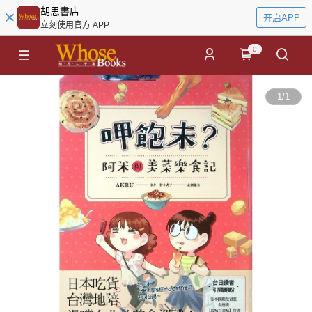
胡思書店
开启APP
立刻使用官方 APP
0
1
/
1