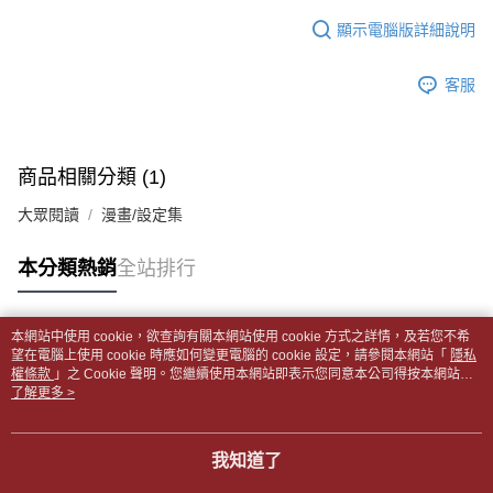
１．於結帳方式選擇「AFTEE先享後付」後，將跳轉至「AFTEE先享後付」
每筆NT$65，滿NT$499(含以上)免運費
2.透過簡訊連結打開帳單後，可選擇「超商條碼／台灣大直營門市／銀行轉
結帳頁面，進行簡訊認證並確認金額後，即可完成結帳。
顯示電腦版詳細說明
帳／街口支付／iPASS MONEY」等通路繳費。
２．訂單成立數日內，您將收到繳費通知簡訊。
付款後全家取貨
３．收到繳費通知簡訊後14天內，點擊此簡訊中的連結，可透過四大超商／
【注意事項】
每筆NT$65，滿NT$499(含以上)免運費
客服
ATM／網路銀行／等多元方式進行付款，方視為交易完成。
1.本服務係由「台灣大哥大股份有限公司」（以下簡稱本公司）所提供，讓
※ 請注意：結帳手續完成當下不需立刻繳費，但若您需要取消訂單，請聯絡
用戶於交易時，得透過本服務購買商品或服務，並由商店將買賣／分期付款
7-11取貨付款【書籍"本數"8本以上，建議使用中華郵政宅配
購買商品的店家。未經商家同意取消之訂單仍視為有效，需透過AFTEE先享
買賣價金債權讓與本公司後，依約使用本公司帳單繳交帳款。
後付繳納相關費用。
包裹】
2.基於同意付款使用「大哥付你分期」之契約關係目的，商店將以您的個人
※ 交易是否成功請以「AFTEE先享後付 」之結帳頁面顯示為準，若有關於
商品相關分類 (1)
資料（包含姓名、電話或地址）提供予台灣大哥大進項蒐集、處理及利用，
每筆NT$65，滿NT$688(含以上)免運費
是否繳費成功／繳費後需取消欲退款等相關疑問，請聯繫「AFTEE先享後付
由本公司與您本人進行分期帳單所需資料之確認、核對及更正。
客戶支援中心」
https://netprotections.freshdesk.com/support/home
大眾閱讀
漫畫/設定集
3.完整用戶服務條款，請詳閱以下連結：
https://oppay.tw/userRule
付款後7-11取貨
【注意事項】
每筆NT$65，滿NT$688(含以上)免運費
本分類熱銷
全站排行
１．透過由恩沛科技股份有限公司提供之「AFTEE先享後付」服務完成之交
易，需依本服務之必要範圍內提供個人資料，並將交易相關給付款項請求債
中華郵政包裹
權轉讓予恩沛科技股份有限公司。
每筆NT$65，滿NT$688(含以上)免運費
２．關於個人資料處理事宜，請瀏覽以下網址：
本網站中使用 cookie，欲查詢有關本網站使用 cookie 方式之詳情，及若您不希
https://aftee.tw/terms/#terms3
熱門標籤
望在電腦上使用 cookie 時應如何變更電腦的 cookie 設定，請參閱本網站「
隱私
中華郵政包裹(離島)
３．未成年的使用者請事先徵得法定代理人或監護人之同意方可使用
權條款
」之 Cookie 聲明。您繼續使用本網站即表示您同意本公司得按本網站使
「AFTEE先享後付」，若未經同意申辦者引起之損失，本公司不負相關責
每筆NT$65，滿NT$688(含以上)免運費
用條款之 Cookie 聲明使用 cookie。
了解更多 >
任。
４．使用「AFTEE先享後付」時，將依據個別帳號之用戶狀況，依本公司即
士林門市自取(書送達簡訊通知)
時審查核予不同之上限額度；若仍有額度不足之情形，本公司將視審查結果
我知道了
免運費
請求用戶進行身份認證。
５．嚴禁一人註冊多個帳號或使用他人資訊註冊。若發現惡意使用之情形，