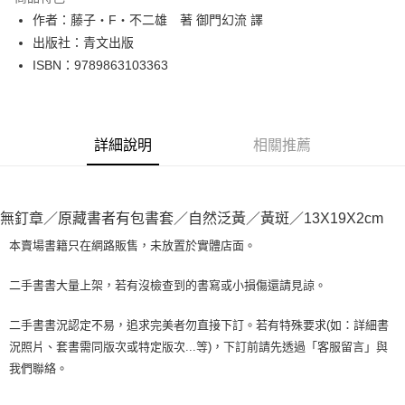
Apple Pay
作者：藤子‧F‧不二雄 著 御門幻流 譯
出版社：青文出版
街口支付
ISBN：9789863103363
悠遊付
Google Pay
詳細說明
相關推薦
全盈+PAY
大哥付你分期
相關說明
無釘章／原藏書者有包書套／自然泛黃／黃斑／13X19X2cm
【大哥付你分期使用說明】
AFTEE先享後付
1.本服務由台灣大哥大提供，台灣大哥大用戶可立即使用無須另外申請。
本賣場書籍只在網路販售，未放置於實體店面。
2.付款方式選擇「大哥付你分期」，訂單成立後會自動跳轉到大哥付的交易
相關說明
流程，驗證手機門號後，選擇欲分期的期數、繳款截止日，確認付款後即完
【關於「AFTEE先享後付」】
二手書書大量上架，若有沒檢查到的書寫或小損傷還請見諒。
成交易。
ATM付款
AFTEE先享後付是「在收到商品之後才付款」的支付方式。 讓您購物簡單
3.實際核准額度、可分期數及費用金額請依後續交易確認頁面所載為準。
便利好安心！
4.訂單成立30分鐘內，如未前往確認交易或遇審核未通過，訂單將自動取
二手書書況認定不易，追求完美者勿直接下訂。若有特殊要求(如：詳細書
１．簡單：不需註冊會員、不需綁卡、不需儲值。
運送方式
消。如遇「轉專審核」未通過狀況，表示未達大哥付你分期系統評分，恕無
況照片、套書需同版次或特定版次...等)，下訂前請先透過「客服留言」與
２．便利：只要手機號碼，簡訊認證，即可結帳。
法說明評估內容。
３．安心：先確認商品／服務後，再付款。
我們聯絡。
全家取貨付款【書籍"本數"8本以上，建議使用中華郵政宅配包
【繳款方式說明】
1.分期款項不併入電信帳單，「大哥付你分期」於每月結算日後寄送繳費提
裹】
【「AFTEE先享後付」結帳流程】
醒簡訊。