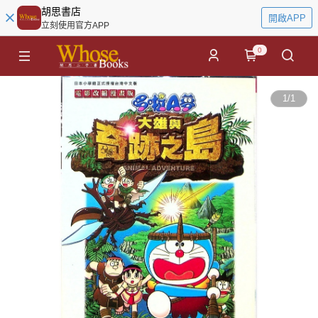
胡思書店
開啟APP
立刻使用官方APP
0
1
/
1