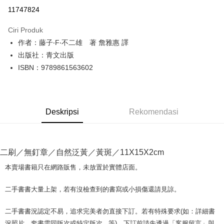
Pengambilan di Kedai Serbaneka
11747824
LINE Pay
Ciri Produk
Apple Pay
作者：藤子‧F‧不二雄 著 詹雅惠 譯
出版社：青文出版
JKOPAY
ISBN：9789861563602
Easy Wallet
Google Pay
Deskripsi
Rekomendasi
Plus PAY
OP Pay Later
Deskripsi
二刷／無釘章／自然泛黃／黃斑／11X15X2cm
[Terma Penggunaan untuk OP Pay Later]
AFTEE
本賣場書籍只在網路販售，未放置於實體店面。
Perkhidmatan ini disediakan oleh Taiwan Mobile dan tersedia untuk
Deskripsi
pengguna Taiwan Mobile tanpa memerlukan permohonan tambahan.
Pertama, Mengenai Perkhidmatan AFTEE Beli Sekarang Bayar Kemudian
二手書書大量上架，若有沒檢查到的書寫或小損傷還請見諒。
Pemindahan ATM
1. Dengan memilih AFTEE sebagai kaedah pembayaran, mesej
Jika anda memilih OP Pay Later sebagai kaedah pembayaran, sistem
pengesahan AFTEE akan muncul.
akan mengarahkan anda secara automatik ke proses transaksi OP Pay
二手書書況認定不易，追求完美者勿直接下訂。若有特殊要求(如：詳細書
2. Anda boleh meneruskan pembayaran selepas pengesahan SMS.
Pilihan Penghantaran
Later selepas pesanan dibuat. Anda perlu mengesahkan nombor telefon
3. Tiada bayaran diperlukan apabila pesanan disahkan. Produk akan
況照片、套書需同版次或特定版次...等)，下訂前請先透過「客服留言」與