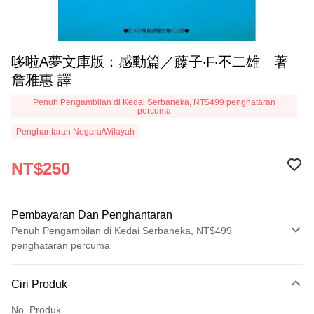
哆啦A夢文庫版：感動篇／藤子‧F‧不二雄 著
詹雅惠 譯
Penuh Pengambilan di Kedai Serbaneka, NT$499 penghataran
percuma
Penghantaran Negara/Wilayah
NT$250
Pembayaran Dan Penghantaran
Penuh Pengambilan di Kedai Serbaneka, NT$499
penghataran percuma
Kaedah Pembayaran
Ciri Produk
Kad Kredit (Bayaran Penuh)
No. Produk