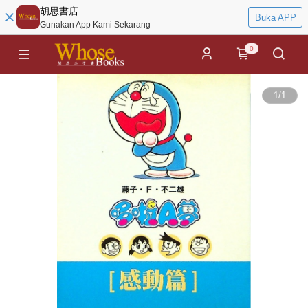
胡思書店
Buka APP
Gunakan App Kami Sekarang
0
1
/
1