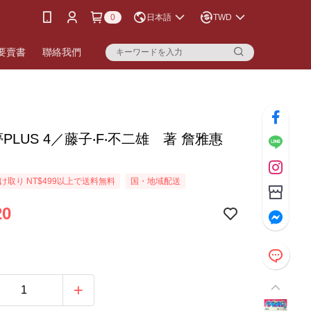
0
日本語
TWD
要賣書
聯絡我們
PLUS 4／藤子‧F‧不二雄 著 詹雅惠
け取り NT$499以上で送料無料
国・地域配送
20