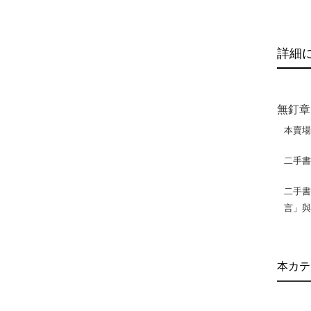
詳細
無釘章
本賣
二手
二手書
言」
本カテ