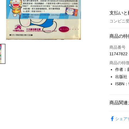
支払いと
コンビニ受
お支払い
商品の特
クレジット
商品番号
11747822
コンビニ
商品の特
LINE Pay
作者：藤
出版社
Apple Pay
ISBN：
JKOPAY
Easy Walle
商品関連
Google Pa
大眾閱讀
シェア
Plus Pay