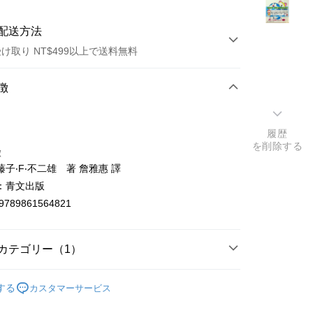
配送方法
け取り NT$499以上で送料無料
方法
徴
カード1回払い
履歴
店頭代金引換
を削除する
徴
子‧F‧不二雄 著 詹雅惠 譯
：青文出版
9789861564821
t
カテゴリー（1）
y
漫畫/設定集
する
カスタマーサービス