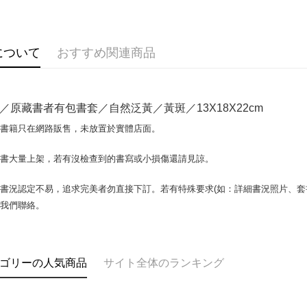
OP Pay La
説明
【OP Pay
AFTEE
1. 本サ
について
おすすめ関連商品
追加の申
説明
2. 支払い
一、 AF
ATM払い
動的に OP
1.お支払
払いの回
ドウが表
／原藏書者有包書套／自然泛黃／黃斑／13X18X22cm
す。
2.SMS
3. 実際
3.注文す
配送方法
場書籍只在網路販售，未放置於實體店面。
ジを基準
す。
4. 注文
4.ご注文
全家取貨付
合、注文
書書大量上架，若有沒檢查到的書寫或小損傷還請見諒。
員の場合は
包裹】
が発生し
5.商品受
評価内容
たはアプリ
配送毎にN
書況認定不易，追求完美者勿直接下訂。若有特殊要求(如：詳細書況照片、套書
ングでお
與我們聯絡。
付款後全
【支払い
代金納付期
配送毎にN
1. 分割払
プリをダウ
の締め日後
以内まで
2. SM
7-11取
ゴリーの人気商品
サイト全体のランキング
湾大直営店
お支払期限
包裹】
で支払い
もとに計算
配送毎にN
期限を延
【注意事