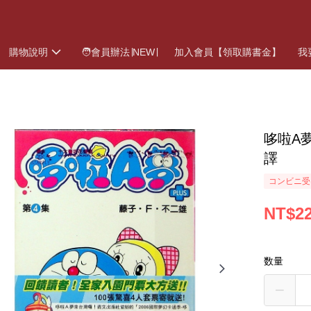
購物說明
🧑會員辦法∣NEW∣
加入會員【領取購書金】
我
哆啦A夢
譯
コンビニ受
NT$2
数量