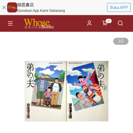
胡思書店
Buka APP
Gunakan App Kami Sekarang
0
1
/
2