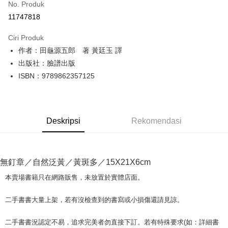
No. Produk
Pengambilan di Kedai Serbaneka
11747818
LINE Pay
Ciri Produk
Apple Pay
作者：田龜源五郎 著 黃廷玉 譯
出版社：臉譜出版
JKOPAY
ISBN：9789862357125
Easy Wallet
Google Pay
Deskripsi
Rekomendasi
Plus PAY
OP Pay Later
Deskripsi
無釘章／自然泛黃／黃斑多／15X21X6cm
[Terma Penggunaan untuk OP Pay Later]
AFTEE
本賣場書籍只在網路販售，未放置於實體店面。
Perkhidmatan ini disediakan oleh Taiwan Mobile dan tersedia untuk
Deskripsi
pengguna Taiwan Mobile tanpa memerlukan permohonan tambahan.
Pertama, Mengenai Perkhidmatan AFTEE Beli Sekarang Bayar Kemudian
二手書書大量上架，若有沒檢查到的書寫或小損傷還請見諒。
Pemindahan ATM
1. Dengan memilih AFTEE sebagai kaedah pembayaran, mesej
Jika anda memilih OP Pay Later sebagai kaedah pembayaran, sistem
pengesahan AFTEE akan muncul.
akan mengarahkan anda secara automatik ke proses transaksi OP Pay
二手書書況認定不易，追求完美者勿直接下訂。若有特殊要求(如：詳細書
2. Anda boleh meneruskan pembayaran selepas pengesahan SMS.
Pilihan Penghantaran