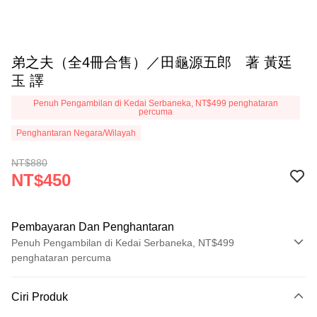
弟之夫（全4冊合售）／田龜源五郎 著 黃廷
玉 譯
Penuh Pengambilan di Kedai Serbaneka, NT$499 penghataran
percuma
Penghantaran Negara/Wilayah
NT$880
NT$450
Pembayaran Dan Penghantaran
Penuh Pengambilan di Kedai Serbaneka, NT$499
penghataran percuma
Kaedah Pembayaran
Ciri Produk
Kad Kredit (Bayaran Penuh)