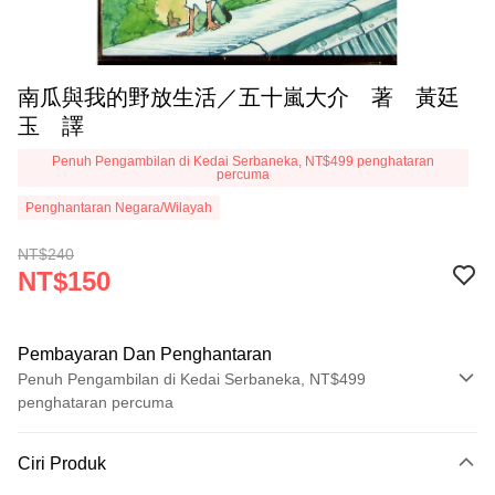
南瓜與我的野放生活／五十嵐大介 著 黃廷
玉 譯
Penuh Pengambilan di Kedai Serbaneka, NT$499 penghataran
percuma
Penghantaran Negara/Wilayah
NT$240
NT$150
Pembayaran Dan Penghantaran
Penuh Pengambilan di Kedai Serbaneka, NT$499
penghataran percuma
Kaedah Pembayaran
Ciri Produk
Kad Kredit (Bayaran Penuh)