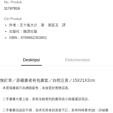
No. Produk
Pengambilan di Kedai Serbaneka
11747816
LINE Pay
Ciri Produk
Apple Pay
作者：五十嵐大介 著 黃廷玉 譯
出版社：臉譜出版
JKOPAY
ISBN：9789862353851
Easy Wallet
Google Pay
Deskripsi
Rekomendasi
Plus PAY
OP Pay Later
Deskripsi
無釘章／原藏書者有包書套／自然泛黃／15X21X2cm
[Terma Penggunaan untuk OP Pay Later]
AFTEE
本賣場書籍只在網路販售，未放置於實體店面。
Perkhidmatan ini disediakan oleh Taiwan Mobile dan tersedia untuk
Deskripsi
pengguna Taiwan Mobile tanpa memerlukan permohonan tambahan.
Pertama, Mengenai Perkhidmatan AFTEE Beli Sekarang Bayar Kemudian
二手書書大量上架，若有沒檢查到的書寫或小損傷還請見諒。
Pemindahan ATM
1. Dengan memilih AFTEE sebagai kaedah pembayaran, mesej
Jika anda memilih OP Pay Later sebagai kaedah pembayaran, sistem
pengesahan AFTEE akan muncul.
akan mengarahkan anda secara automatik ke proses transaksi OP Pay
二手書書況認定不易，追求完美者勿直接下訂。若有特殊要求(如：詳細書
2. Anda boleh meneruskan pembayaran selepas pengesahan SMS.
Pilihan Penghantaran