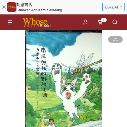
胡思書店
Buka APP
Gunakan App Kami Sekarang
0
1
/
1