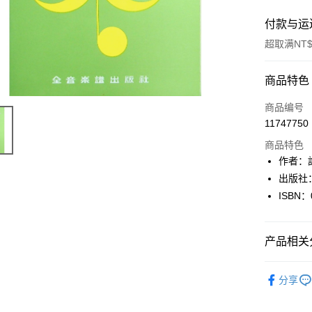
付款与运
超取满NT$
付款方式
商品特色
信用卡一
商品编号
11747750
超商取货
商品特色
LINE Pay
作者：
出版社
Apple Pay
ISBN：
街口支付
悠遊付
产品相关分
Google Pa
🔥均一價優惠
分享
NT$49
Plus PAY
大哥付你