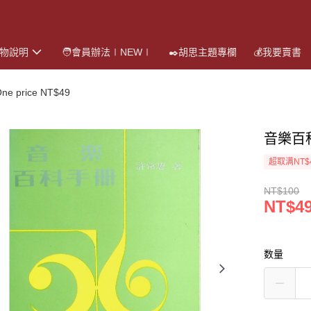
購物說明
🧑會員辦法∣NEW∣
✒️胡思主題專欄
💰我要賣書
 price NT$49
音樂百
超取满NT$
NT$100
NT$4
数量