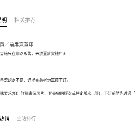
相关说明
【大哥付
AFTEE先
1. 本服
说明
相关推荐
人月租型
相关说明
2. 付款
一、關於 A
ATM付款
流程，验
1. 於付
完成交易
窗。
黃／前扉頁蓋印
3. 实际
2. 進行
4. 订单
3. 訂單
場書籍只在網路販售，未放置於實體店面
运送方式
消。如遇 
4. 下訂
容。
AFTEE 
全家取貨付
【缴款方
5. 收到
1. 分期
包裹】
APP於四
短信。
書書況認定不易，追求完美者勿直接下訂。
每笔NT$6
2. 通过
請留意繳費期
账／街口支付
享有最長 
付款後全
殊要求(如：詳細書況照片、套書需同版次或特定版次...等)，下訂前請先透過
【注意事
每笔NT$6
繳費期限，
1. 本服
算出。使用
过本服务
7-11取
定能夠在期
本公司后
收到商品與
热销
全站排行
包裹】
2. 基于
资料（包
每笔NT$6
二、付款
用，由台
1. 初次