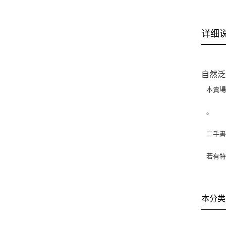
详细
自然泛
本賣
。
二手
若有特
本分类