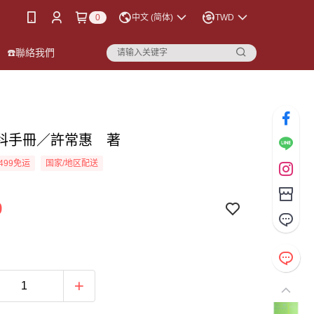
0
中文 (简体)
TWD
☎️聯絡我們
科手冊／許常惠 著
499免运
国家/地区配送
9