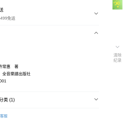
送
499免运
次付款
付款
清除
纪录
許常惠 著
：全音樂譜出版社
001
类 (1)
y
專區One price🔥
🛒此區每本49元/One price
客服
分期