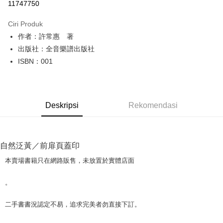
11747750
LINE Pay
Ciri Produk
Apple Pay
作者：許常惠 著
出版社：全音樂譜出版社
JKOPAY
ISBN：001
Easy Wallet
Google Pay
Deskripsi
Rekomendasi
Plus PAY
OP Pay Later
Deskripsi
自然泛黃／前扉頁蓋印
[Terma Penggunaan untuk OP Pay Later]
AFTEE
本賣場書籍只在網路販售，未放置於實體店面
Perkhidmatan ini disediakan oleh Taiwan Mobile dan tersedia untuk
Deskripsi
pengguna Taiwan Mobile tanpa memerlukan permohonan tambahan.
Pertama, Mengenai Perkhidmatan AFTEE Beli Sekarang Bayar Kemudian
。
Pemindahan ATM
1. Dengan memilih AFTEE sebagai kaedah pembayaran, mesej
Jika anda memilih OP Pay Later sebagai kaedah pembayaran, sistem
pengesahan AFTEE akan muncul.
akan mengarahkan anda secara automatik ke proses transaksi OP Pay
二手書書況認定不易，追求完美者勿直接下訂。
2. Anda boleh meneruskan pembayaran selepas pengesahan SMS.
Pilihan Penghantaran
Later selepas pesanan dibuat. Anda perlu mengesahkan nombor telefon
3. Tiada bayaran diperlukan apabila pesanan disahkan. Produk akan
mudah alih anda, memilih bilangan ansuran, dan menetapkan tarikh