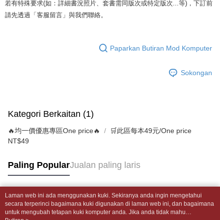
dihantar ke alamat yang ditetapkan.
全家取貨付款【書籍"本數"8本以上，建議使用中華郵政宅配包
若有特殊要求(如：詳細書況照片、套書需同版次或特定版次...等)，下訂前
akhir pembayaran. Transaksi akan dianggap selesai setelah pembayaran
4. Setelah pesanan disahkan, anda akan menerima SMS pembayaran
裹】
disahkan.
請先透過「客服留言」與我們聯絡。
manakala ahli aplikasi akan menerima pemberitahuan tolak aplikasi
NT$65/pesanan | Penghantaran percuma untuk pesanan
AFTEE.
Had kredit yang diluluskan, tempoh ansuran yang tersedia, dan yuran
5. Tiada bayaran diperlukan apabila anda menerima produk. Sila buat
NT$499 atau lebih
yang dikenakan adalah tertakluk kepada maklumat yang dinyatakan
pembayaran di empat kedai serbaneka utama, ATM atau perbankan
Paparkan Butiran Mod Komputer
pada halaman pengesahan transaksi seterusnya.
dalam talian dengan SMS pembayaran atau pemberitahuan tolak aplikasi
付款後全家取貨
AFTEE.
Jika transaksi tidak disahkan dalam masa 30 minit selepas pesanan
NT$65/pesanan | Penghantaran percuma untuk pesanan
Sokongan
dibuat, atau jika permohonan gagal dalam proses semakan, pesanan
Sila ambil perhatian bahawa tempoh pembayaran adalah 14 hari. Walau
NT$499 atau lebih
akan dibatalkan secara automatik. Jika permohonan gagal pada
bagaimanapun, bagi mereka yang telah memuat turun Aplikasi AFTEE
peringkat "semakan manual", ini bermakna kriteria pemarkahan sistem
dan mendaftar sebagai ahli AFTEE boleh menikmati tempoh pembayaran
7-11取貨付款【書籍"本數"8本以上，建議使用中華郵政宅配
tidak dipenuhi; butiran penilaian khusus tidak akan didedahkan.
sehingga 45 hari.
Kategori Berkaitan (1)
包裹】
[Arahan Pembayaran]
Tempoh pembayaran dikira dari masa kedai meminta pembayaran anda,
NT$65/pesanan | Penghantaran percuma untuk pesanan
🔥均一價優惠專區One price🔥
🛒此區每本49元/One price
ditambah dengan bilangan hari yang boleh dilanjutkan oleh AFTEE. Anda
Pembayaran ansuran melalui OP Pay Later akan dibilkan secara
NT$688 atau lebih
NT$49
boleh melanjutkan tempoh pembayaran anda sebelum anda menerima
berasingan dan tidak termasuk dalam bil telekom anda. SMS peringatan
pesanan. Walau bagaimanapun, tiada jaminan bahawa anda boleh
pembayaran akan dihantar selepas kitaran bil bulanan.
付款後7-11取貨
menerima pesanan anda semasa tempoh pembayaran (cth.: produk
Paling Popular
Jualan paling laris
prapesanan atau produk yang mungkin mengambil masa yang lebih
NT$65/pesanan | Penghantaran percuma untuk pesanan
Selepas mengakses bil melalui pautan dalam SMS, anda boleh
lama untuk dihantar). Oleh itu, anda dikehendaki membuat pembayaran
menyelesaikan pembayaran anda melalui salah satu saluran berikut: kod
NT$688 atau lebih
kepada AFTEE dalam tempoh sama ada anda menerima pesanan.
bar kedai serbaneka, kedai runcit Taiwan Mobile, pemindahan bank,
Laman web ini ada menggunakan kuki. Sekiranya anda ingin mengetahui
JKOPay, atau iPASS MONEY.
中華郵政包裹
Tag Popular
Kedua, Sekatan Pembayaran
secara terperinci bagaimana kuki digunakan di laman web ini, dan bagaimana
untuk mengubah tetapan kuki komputer anda. Jika anda tidak mahu
1. Jumlah yang diperakui untuk pengguna kali pertama boleh sehingga
NT$65/pesanan | Penghantaran percuma untuk pesanan
[Nota Penting]