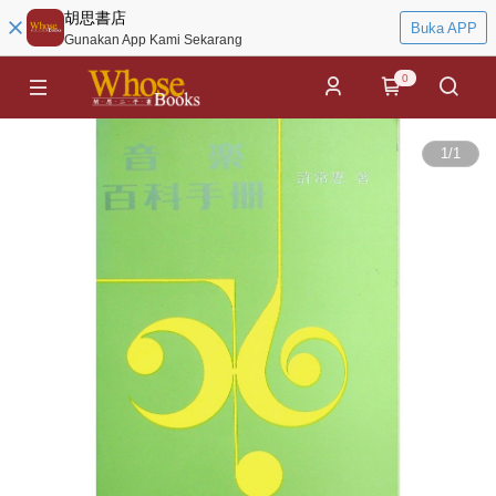
胡思書店
Buka APP
Gunakan App Kami Sekarang
0
1
/
1