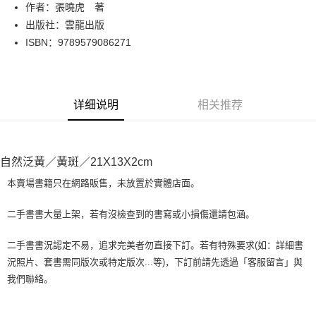
Apple Pay
作者：張曉虎 著
出版社：雲龍出版
街口支付
ISBN：9789579086271
悠遊付
Google Pay
详细说明
相关推荐
Plus PAY
大哥付你分期
相关说明
自然泛黃／黃斑／21X13X2cm
【大哥付你分期使用说明】
AFTEE先享后付
1. 本服务由台湾大哥大提供，电信用户可立即使用无须另外申请。（限个人
本賣場書籍只在網路販售，未放置於實體店面。
月租型门号，不开放公司户及预付卡使用）
相关说明
2. 付款方式选择 “大哥付你分期”，订单成立后会自动跳转到大哥付的交易流
一、關於 AFTEE先享後付
二手書書大量上架，若有沒檢查到的書寫或小損傷還請包涵。
程，验证手机门号后，选择欲分期的期数、缴款截止日，确认付款后即完成
ATM付款
1. 於付款方式選擇AFTEE先享後付，將跳出AFTEE先享後付手機驗證視
交易。
窗。
3. 实际核准额度、可分期数及费用金额请依后续交易确认页面所载为准。
二手書書況認定不易，追求完美者勿直接下訂。若有特殊要求(如：詳細書
2. 進行簡訊驗證之後，即可完成結帳手續。
运送方式
4. 订单成立30分钟内，如未前往确认交易或遇审核未通过，订单将自动取
況照片、套書需同版次或特定版次...等)，下訂前請先透過「客服留言」與
3. 訂單確認後不需事先繳費，商品會配送至您的指定地址。
消。如遇 “转专审核”未通过状况，表示未达系统评分，恕无法说明评估内
4. 下訂完成後，您的手機會收到一封繳費通知簡訊，APP會員則會收到
我們聯絡。
全家取貨付款【書籍"本數"8本以上，建議使用中華郵政宅配包
容。
AFTEE APP推播通知。
【缴款方式说明】
裹】
5. 收到商品當下無需繳費，確認無誤後，請再利用繳費通知簡訊或AFTEE
1. 分期款项不并入电信账单，“大哥付你分期”于每月结算日后寄送缴费提醒
APP於四大便利商店‧ATM/網銀等方式進行付款。