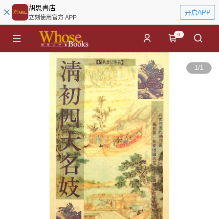
胡思書店
开启APP
立刻使用官方 APP
0
1
/
1