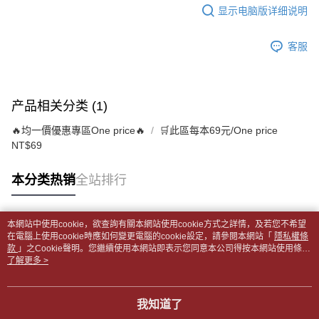
每笔NT$65，满NT$499(含以上)免运费
短信。
显示电脑版详细说明
2. 通过短信链接打开账单后，可选择 “超商条码／台湾大直营门市／银行转
請留意繳費期限為 14 天。唯有下載 AFTEE App 成為 AFTEE 會員者方能享
付款後全家取貨
账／街口支付／iPASS MONEY”等通路缴费。
有最長 45 天內付款之服務。
每笔NT$65，满NT$499(含以上)免运费
客服
【注意事项】
繳費期限，為商家向您請款的時間，再加上使用AFTEE可延長的天數所計算
1. 本服务系由 “台湾大哥大股份有限公司”所提供，让用户于交易时，得通过
7-11取貨付款【書籍"本數"8本以上，建議使用中華郵政宅配
出。使用AFTEE下訂可以延長您收到商品前的繳費天數，但無法保證一定能
本服务购买商品或服务，并由商店将买卖／分期付款买卖价金债权让与本公
夠在期限內收到商品(例如:預購商品或預計到貨時間較長者)。因此無論收到
包裹】
司后，依约使用本公司账单缴交账款。
商品與否，仍需要請您在AFTEE規定的時間內完成繳費。
产品相关分类 (1)
2. 基于同意付款使用 “大哥付你分期”之契约关系目的，商店将以您的个人资
每笔NT$65，满NT$688(含以上)免运费
料（包含姓名、电话或地址）提供予台湾大哥大进项收集、处理及利用，由
二、付款限制
🔥均一價優惠專區One price🔥
🛒此區每本69元/One price
台湾大哥大与本人进行分期账单所需资料之确认、核对及更正。
付款後7-11取貨
1. 初次使用 AFTEE 時，將依認證結果及本公司審查結果，核予每個人不同
NT$69
3. 完整用户服务条款，请详阅以下链接：
https://oppay.tw/userRule
之上限額度
每笔NT$65，满NT$688(含以上)免运费
2. 結帳金額須大於NT$30
3. 目前僅支援台灣會員
本分类热销
全站排行
中華郵政包裹
每笔NT$65，满NT$688(含以上)免运费
三、聲明條款
「AFTEE先享後付」(下稱本服務)乃由恩沛科技股份有限公司(下稱 AFTEE )
本網站中使用cookie，欲查詢有關本網站使用cookie方式之詳情，及若您不希望
中華郵政包裹(離島)
所提供，並由 AFTEE 向您收取款項。因使用本服務所須提供之個人資料(包
热门标签
在電腦上使用cookie時應如何變更電腦的cookie設定，請參閱本網站「
隱私權條
含但不限於訂購人姓名、電話，收件人姓名、電話、收件地址)，將交付予
每笔NT$65，满NT$688(含以上)免运费
款
」之Cookie聲明。您繼續使用本網站即表示您同意本公司得按本網站使用條款
AFTEE 於本服務必要服務範圍內運用。關於 AFTEE 對於個人資料之蒐集、
之Cookie聲明使用cookie。
了解更多 >
處理、利用，詳參 AFTEE 官網之『個人資料蒐集、處理及利用告知聲明』
士林門市自取(書送達簡訊通知)
（
https://aftee.tw/privacypolicy/
）。
免运费
我知道了
若款項超過繳費期限，將根據當次的金額加收年利率 16% 的逾期滯納金。
中華郵政【國際航空包裹】*收件人請填寫本名
未成年的使用者，請事先徵得法定代理人或監護人之同意方可使用
查看运费