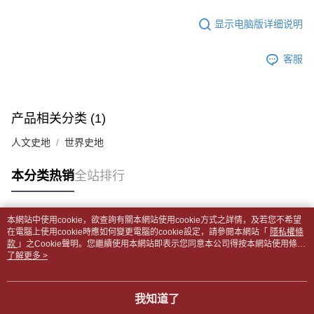
2. 通过短信链接打开账单后，可选择 “超商条码／台湾大直营门市／银行转
請留意繳費期限為 14 天。唯有下載 AFTEE App 成為 AFTEE 會員者方能享
付款後全家取貨
账／街口支付／iPASS MONEY”等通路缴费。
显示电脑版详细说明
有最長 45 天內付款之服務。
每笔NT$65，满NT$499(含以上)免运费
【注意事项】
繳費期限，為商家向您請款的時間，再加上使用AFTEE可延長的天數所計算
1. 本服务系由 “台湾大哥大股份有限公司”所提供，让用户于交易时，得通过
客服
7-11取貨付款【書籍"本數"8本以上，建議使用中華郵政宅配
出。使用AFTEE下訂可以延長您收到商品前的繳費天數，但無法保證一定能
本服务购买商品或服务，并由商店将买卖／分期付款买卖价金债权让与本公
夠在期限內收到商品(例如:預購商品或預計到貨時間較長者)。因此無論收到
包裹】
司后，依约使用本公司账单缴交账款。
商品與否，仍需要請您在AFTEE規定的時間內完成繳費。
2. 基于同意付款使用 “大哥付你分期”之契约关系目的，商店将以您的个人资
每笔NT$65，满NT$688(含以上)免运费
料（包含姓名、电话或地址）提供予台湾大哥大进项收集、处理及利用，由
二、付款限制
产品相关分类 (1)
台湾大哥大与本人进行分期账单所需资料之确认、核对及更正。
付款後7-11取貨
1. 初次使用 AFTEE 時，將依認證結果及本公司審查結果，核予每個人不同
3. 完整用户服务条款，请详阅以下链接：
https://oppay.tw/userRule
之上限額度
人文史地
世界史地
每笔NT$65，满NT$688(含以上)免运费
2. 結帳金額須大於NT$30
3. 目前僅支援台灣會員
中華郵政包裹
本分类热销
全站排行
每笔NT$65，满NT$688(含以上)免运费
三、聲明條款
「AFTEE先享後付」(下稱本服務)乃由恩沛科技股份有限公司(下稱 AFTEE )
中華郵政包裹(離島)
所提供，並由 AFTEE 向您收取款項。因使用本服務所須提供之個人資料(包
本網站中使用cookie，欲查詢有關本網站使用cookie方式之詳情，及若您不希望
含但不限於訂購人姓名、電話，收件人姓名、電話、收件地址)，將交付予
热门标签
每笔NT$65，满NT$688(含以上)免运费
在電腦上使用cookie時應如何變更電腦的cookie設定，請參閱本網站「
隱私權條
AFTEE 於本服務必要服務範圍內運用。關於 AFTEE 對於個人資料之蒐集、
款
」之Cookie聲明。您繼續使用本網站即表示您同意本公司得按本網站使用條款
處理、利用，詳參 AFTEE 官網之『個人資料蒐集、處理及利用告知聲明』
之Cookie聲明使用cookie。
了解更多 >
士林門市自取(書送達簡訊通知)
（
https://aftee.tw/privacypolicy/
）。
免运费
若款項超過繳費期限，將根據當次的金額加收年利率 16% 的逾期滯納金。
我知道了
中華郵政【國際航空包裹】*收件人請填寫本名
未成年的使用者，請事先徵得法定代理人或監護人之同意方可使用
查看运费