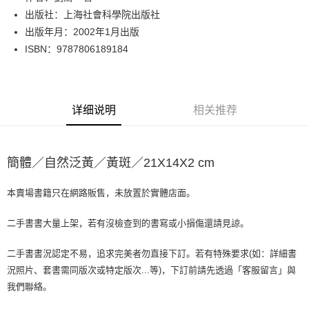
出版社：上海社會科學院出版社
街口支付
出版年月：2002年1月出版
悠遊付
ISBN：9787806189184
Google Pay
Plus PAY
详细说明
相关推荐
大哥付你分期
相关说明
【大哥付你分期使用说明】
簡體／自然泛黃／黃斑／21X14X2 cm
AFTEE先享后付
1. 本服务由台湾大哥大提供，电信用户可立即使用无须另外申请。（限个人
月租型门号，不开放公司户及预付卡使用）
相关说明
2. 付款方式选择 “大哥付你分期”，订单成立后会自动跳转到大哥付的交易流
本賣場書籍只在網路販售，未放置於實體店面。
一、關於 AFTEE先享後付
程，验证手机门号后，选择欲分期的期数、缴款截止日，确认付款后即完成
ATM付款
1. 於付款方式選擇AFTEE先享後付，將跳出AFTEE先享後付手機驗證視
交易。
窗。
二手書書大量上架，若有沒檢查到的書寫或小損傷還請見諒。
3. 实际核准额度、可分期数及费用金额请依后续交易确认页面所载为准。
2. 進行簡訊驗證之後，即可完成結帳手續。
运送方式
4. 订单成立30分钟内，如未前往确认交易或遇审核未通过，订单将自动取
3. 訂單確認後不需事先繳費，商品會配送至您的指定地址。
二手書書況認定不易，追求完美者勿直接下訂。若有特殊要求(如：詳細書
消。如遇 “转专审核”未通过状况，表示未达系统评分，恕无法说明评估内
4. 下訂完成後，您的手機會收到一封繳費通知簡訊，APP會員則會收到
全家取貨付款【書籍"本數"8本以上，建議使用中華郵政宅配包
容。
況照片、套書需同版次或特定版次...等)，下訂前請先透過「客服留言」與
AFTEE APP推播通知。
【缴款方式说明】
裹】
5. 收到商品當下無需繳費，確認無誤後，請再利用繳費通知簡訊或AFTEE
我們聯絡。
1. 分期款项不并入电信账单，“大哥付你分期”于每月结算日后寄送缴费提醒
APP於四大便利商店‧ATM/網銀等方式進行付款。
每笔NT$65，满NT$499(含以上)免运费
短信。