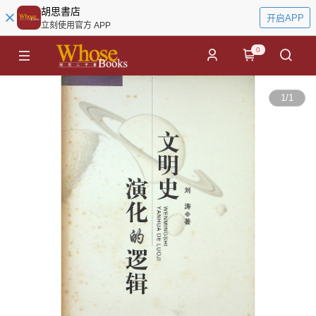
胡思書店
开启APP
立刻使用官方 APP
0
1
/
1