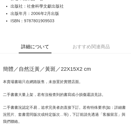
出版社：社會科學文獻出版社
JKOPAY
出版年月：2006年2月出版
Easy Wallet
ISBN：9787801909503
Google Pay
Plus Pay
詳細について
おすすめ関連商品
OP Pay Later
説明
【OP Pay Later 使用説明】
簡體／自然泛黃／黃斑／22X15X2 cm
AFTEE代金後払い
1. 本サービスは台湾大哥大によって提供され、台湾大哥大のユーザーは追
加の申請なしで即時に利用可能です。
説明
2. 支払い方法で「OP Pay Later」を選択すると、注文が成立した後に自動
本賣場書籍只在網路販售，未放置於實體店面。
一、 AFTEE代金後払いについて
的に OP Pay Later の取引プロセスに移行し、携帯番号を確認後、分割払
ATM払い
1.お支払い方法でAFTEE代金後払いを選択すると、携帯電話認証ウィンド
いの回数や支払い期限を選択し、支払いを確認すると取引が完了します。
ウが表示されます。
二手書書大量上架，若有沒檢查到的書寫或小損傷還請見諒。
3. 実際の承認額、分割回数および費用については、後続の取引確認ページ
2.SMSで認証してお支払い手続を進めてください。
配送方法
を基準とします。
3.注文するときのお支払いは不要です。商品はご指定の住所に配送されま
4. 注文成立後30分以内に確認取引を行わない場合や審査が通過しない場
二手書書況認定不易，追求完美者勿直接下訂。若有特殊要求(如：詳細書
す。
全家取貨付款【書籍"本數"8本以上，建議使用中華郵政宅配包
合、注文は自動的にキャンセルされます。「転専審査」に未通過の状況が
況照片、套書需同版次或特定版次...等)，下訂前請先透過「客服留言」與
4.ご注文が完了すると、携帯に支払い通知のSMSが届きます。アプリ会員
発生した場合は、システムの評価基準に達していないことを意味し、評価
裹】
の場合は、AFTEE アプリプッシュ通知が届きます。
我們聯絡。
内容についての説明はいたしかねます。
5.商品受け取り時のお支払いは不要です。商品を確かめてから、SMSまた
配送毎にNT$65、NT$499以上で送料無料
はアプリの通知に従って、4大コンビニ、またはATM/オンラインバンキン