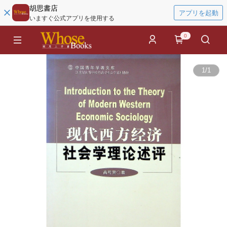
胡思書店
アプリを起動
いますぐ公式アプリを使用する
0
1
/
1