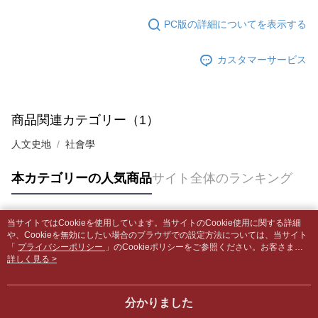
グでお支払いください。
付款後全家取貨
【支払い方法の説明】
PC版の詳細についてを表示する
1. 分割払いの金額は電信請求書に統合されず、「OP Pay Later」は毎月の
配送毎にNT$65、NT$499以上で送料無料
代金納付期限は最短で 14 日以内ですので、ご注意ください。AFTEE アプ
締め日後に支払いリマインダーのSMSを送信します。
リをダウンロードして AFTEE 会員になるとお支払い期限を最長 45 日以内
2. SMSのリンクを通じて請求書を開いた後、「コンビニバーコード／台湾
7-11取貨付款【書籍"本數"8本以上，建議使用中華郵政宅配
カスタマーサービス
まで延長できます。
大直営店舗／銀行振込／街口支払い／iPASS MONEY」などのチャネルで
包裹】
支払いを選択できます。
お支払期限は、ショップが請求した期日と、AFTEEで延長できる日数をも
配送毎にNT$65、NT$688以上で送料無料
とに計算されます。AFTEEで注文すると、商品を受け取るまで支払い期限
【注意事項】
を延長できますが、商品を期限内に受け取れない場合があります（例：予
商品関連カテゴリー（1）
1. 本サービスは「台湾大哥大株式会社」（以下「当社」といいます）によ
付款後7-11取貨
約商品や商品到着日が比較的遅い商品）。そのため、商品到着の有無に関
って提供され、ユーザーが取引時に本サービスを通じて商品やサービスを
わらず、AFTEEで指定された期限内にお支払いください。
配送毎にNT$65、NT$688以上で送料無料
人文史地
社會學
購入できるようにし、店舗が売買／分割払い売買の債権を当社に譲渡した
後、契約に基づいて当社の請求書で帳款を支払うことになります。
二、支払い限度額
中華郵政包裹
2. 「OP Pay Later」を利用する契約関係の目的から、店舗はあなたの個人
本カテゴリーの人気商品
サイト全体のランキング
1.初回 AFTEEを ご利用の際に、認証結果及び当社の審査の結果に基づ
情報（名前、電話または住所を含む）を台湾大哥大に提供し、収集、処理
配送毎にNT$65、NT$688以上で送料無料
き、限度額が設定されます。
および利用するために、当社があなた本人と分割請求書に必要な情報の確
2.決済金額は最低NT$20です。
認、照合および修正を行います。
中華郵政包裹(離島)
3.現在、台湾の会員のみご利用いただけます。
3. 完全なユーザーサービス規約については、以下のリンクを参照してくだ
当サイトではCookieを使用しています。当サイトのCookie使用に関する詳細
人気タグ
配送毎にNT$65、NT$688以上で送料無料
や、Cookieを無効にしたい場合のブラウザでの設定方法については、当サイト
さい：
https://oppay.tw/userRule
三、利用規約「AFTEE代金後払い」（以下当サービスという）はネットプ
「
プライバシーポリシー
」のCookieポリシーをご参照ください。お客さま
ロテクションズ（以下 AFTEE という）が提供し、AFTEEが代金を徴収し
士林門市自取(書送達簡訊通知)
が、当サイトを引き続き使用される場合、当社がサイト利用規約のCookieポリ
詳しく見る >
ます。当サービスご利用の際に提供しなければならない個人情報（注文者
シーに基づいてCookieを使用することに同意したものとみなします。
送料無料
の氏名、電話番号、受取人の氏名、電話番号、受取人住所を含むがこれに
限らない）は、AFTEEに渡され当サービスで必要な範囲内で利用されま
分かりました
中華郵政【國際航空包裹】*收件人請填寫本名
送料を確認
す。AFTEEの個人情報の収集、処理、利用について、詳細はAFTEE公式ホ
ームページの『個人情報の収集、処理及び利用に関する声明』をご参照く