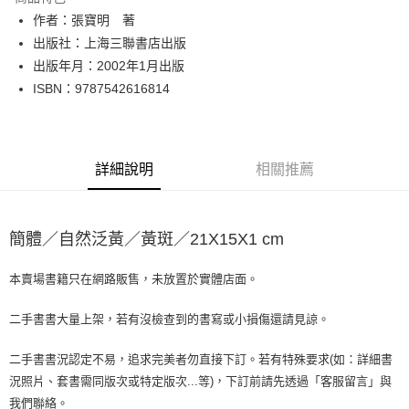
Apple Pay
作者：張寶明 著
出版社：上海三聯書店出版
街口支付
出版年月：2002年1月出版
悠遊付
ISBN：9787542616814
Google Pay
全盈+PAY
詳細說明
相關推薦
大哥付你分期
相關說明
【大哥付你分期使用說明】
簡體／自然泛黃／黃斑／21X15X1 cm
AFTEE先享後付
1.本服務由台灣大哥大提供，台灣大哥大用戶可立即使用無須另外申請。
2.付款方式選擇「大哥付你分期」，訂單成立後會自動跳轉到大哥付的交易
相關說明
流程，驗證手機門號後，選擇欲分期的期數、繳款截止日，確認付款後即完
本賣場書籍只在網路販售，未放置於實體店面。
【關於「AFTEE先享後付」】
成交易。
ATM付款
AFTEE先享後付是「在收到商品之後才付款」的支付方式。 讓您購物簡單
3.實際核准額度、可分期數及費用金額請依後續交易確認頁面所載為準。
便利好安心！
二手書書大量上架，若有沒檢查到的書寫或小損傷還請見諒。
4.訂單成立30分鐘內，如未前往確認交易或遇審核未通過，訂單將自動取
１．簡單：不需註冊會員、不需綁卡、不需儲值。
運送方式
消。如遇「轉專審核」未通過狀況，表示未達大哥付你分期系統評分，恕無
２．便利：只要手機號碼，簡訊認證，即可結帳。
二手書書況認定不易，追求完美者勿直接下訂。若有特殊要求(如：詳細書
法說明評估內容。
３．安心：先確認商品／服務後，再付款。
全家取貨付款【書籍"本數"8本以上，建議使用中華郵政宅配包
【繳款方式說明】
況照片、套書需同版次或特定版次...等)，下訂前請先透過「客服留言」與
1.分期款項不併入電信帳單，「大哥付你分期」於每月結算日後寄送繳費提
裹】
【「AFTEE先享後付」結帳流程】
我們聯絡。
醒簡訊。