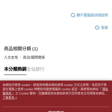
１．於結帳方式選擇「AFTEE先享後付」後，將跳轉至「AFTEE先享後付」
每筆NT$65，滿NT$499(含以上)免運費
2.透過簡訊連結打開帳單後，可選擇「超商條碼／台灣大直營門市／銀行轉
結帳頁面，進行簡訊認證並確認金額後，即可完成結帳。
帳／街口支付／iPASS MONEY」等通路繳費。
２．訂單成立數日內，您將收到繳費通知簡訊。
付款後全家取貨
顯示電腦版詳細說明
３．收到繳費通知簡訊後14天內，點擊此簡訊中的連結，可透過四大超商／
【注意事項】
每筆NT$65，滿NT$499(含以上)免運費
ATM／網路銀行／等多元方式進行付款，方視為交易完成。
1.本服務係由「台灣大哥大股份有限公司」（以下簡稱本公司）所提供，讓
※ 請注意：結帳手續完成當下不需立刻繳費，但若您需要取消訂單，請聯絡
用戶於交易時，得透過本服務購買商品或服務，並由商店將買賣／分期付款
客服
7-11取貨付款【書籍"本數"8本以上，建議使用中華郵政宅配
購買商品的店家。未經商家同意取消之訂單仍視為有效，需透過AFTEE先享
買賣價金債權讓與本公司後，依約使用本公司帳單繳交帳款。
後付繳納相關費用。
包裹】
2.基於同意付款使用「大哥付你分期」之契約關係目的，商店將以您的個人
※ 交易是否成功請以「AFTEE先享後付 」之結帳頁面顯示為準，若有關於
資料（包含姓名、電話或地址）提供予台灣大哥大進項蒐集、處理及利用，
每筆NT$65，滿NT$688(含以上)免運費
是否繳費成功／繳費後需取消欲退款等相關疑問，請聯繫「AFTEE先享後付
由本公司與您本人進行分期帳單所需資料之確認、核對及更正。
客戶支援中心」
https://netprotections.freshdesk.com/support/home
商品相關分類 (1)
3.完整用戶服務條款，請詳閱以下連結：
https://oppay.tw/userRule
付款後7-11取貨
【注意事項】
人文史地
政治/國際關係
每筆NT$65，滿NT$688(含以上)免運費
１．透過由恩沛科技股份有限公司提供之「AFTEE先享後付」服務完成之交
易，需依本服務之必要範圍內提供個人資料，並將交易相關給付款項請求債
中華郵政包裹
本分類熱銷
全站排行
權轉讓予恩沛科技股份有限公司。
每筆NT$65，滿NT$688(含以上)免運費
２．關於個人資料處理事宜，請瀏覽以下網址：
https://aftee.tw/terms/#terms3
中華郵政包裹(離島)
３．未成年的使用者請事先徵得法定代理人或監護人之同意方可使用
本網站中使用 cookie，欲查詢有關本網站使用 cookie 方式之詳情，及若您不希
「AFTEE先享後付」，若未經同意申辦者引起之損失，本公司不負相關責
熱門標籤
每筆NT$65，滿NT$688(含以上)免運費
望在電腦上使用 cookie 時應如何變更電腦的 cookie 設定，請參閱本網站「
隱私
任。
權條款
」之 Cookie 聲明。您繼續使用本網站即表示您同意本公司得按本網站使
４．使用「AFTEE先享後付」時，將依據個別帳號之用戶狀況，依本公司即
用條款之 Cookie 聲明使用 cookie。
了解更多 >
士林門市自取(書送達簡訊通知)
時審查核予不同之上限額度；若仍有額度不足之情形，本公司將視審查結果
免運費
請求用戶進行身份認證。
５．嚴禁一人註冊多個帳號或使用他人資訊註冊。若發現惡意使用之情形，