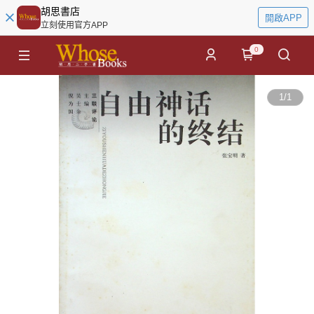
胡思書店
開啟APP
立刻使用官方APP
0
1
/
1