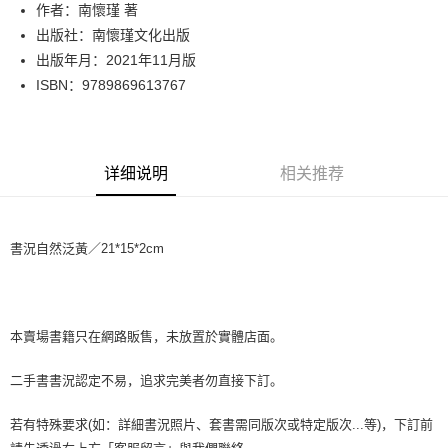
Apple Pay
作者：南懷瑾 著
出版社：南懷瑾文化出版
街口支付
出版年月：2021年11月版
悠遊付
ISBN：9789869613767
Google Pay
Plus PAY
详细说明
相关推荐
大哥付你分期
相关说明
【大哥付你分期使用说明】
書況自然泛黃／21*15*2cm
AFTEE先享后付
1. 本服务由台湾大哥大提供，电信用户可立即使用无须另外申请。（限个人
月租型门号，不开放公司户及预付卡使用）
相关说明
2. 付款方式选择 “大哥付你分期”，订单成立后会自动跳转到大哥付的交易流
一、關於 AFTEE先享後付
程，验证手机门号后，选择欲分期的期数、缴款截止日，确认付款后即完成
ATM付款
1. 於付款方式選擇AFTEE先享後付，將跳出AFTEE先享後付手機驗證視
交易。
窗。
本賣場書籍只在網路販售，未放置於實體店面。
3. 实际核准额度、可分期数及费用金额请依后续交易确认页面所载为准。
2. 進行簡訊驗證之後，即可完成結帳手續。
运送方式
4. 订单成立30分钟内，如未前往确认交易或遇审核未通过，订单将自动取
3. 訂單確認後不需事先繳費，商品會配送至您的指定地址。
二手書書況認定不易，追求完美者勿直接下訂。
消。如遇 “转专审核”未通过状况，表示未达系统评分，恕无法说明评估内
4. 下訂完成後，您的手機會收到一封繳費通知簡訊，APP會員則會收到
全家取貨付款【書籍"本數"8本以上，建議使用中華郵政宅配包
容。
AFTEE APP推播通知。
【缴款方式说明】
裹】
若有特殊要求(如：詳細書況照片、套書需同版次或特定版次...等)，下訂前
5. 收到商品當下無需繳費，確認無誤後，請再利用繳費通知簡訊或AFTEE
1. 分期款项不并入电信账单，“大哥付你分期”于每月结算日后寄送缴费提醒
APP於四大便利商店‧ATM/網銀等方式進行付款。