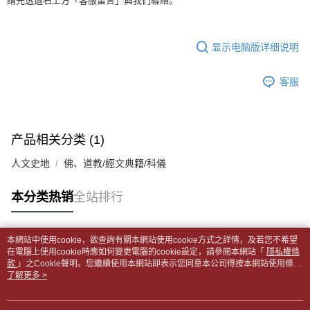
每笔NT$65，满NT$499(含以上)免运费
請先透過右上方「客服留言」與我們聯絡。
短信。
2. 通过短信链接打开账单后，可选择 “超商条码／台湾大直营门市／银行转
請留意繳費期限為 14 天。唯有下載 AFTEE App 成為 AFTEE 會員者方能享
付款後全家取貨
账／街口支付／iPASS MONEY”等通路缴费。
有最長 45 天內付款之服務。
每笔NT$65，满NT$499(含以上)免运费
显示电脑版详细说明
【注意事项】
繳費期限，為商家向您請款的時間，再加上使用AFTEE可延長的天數所計算
1. 本服务系由 “台湾大哥大股份有限公司”所提供，让用户于交易时，得通过
7-11取貨付款【書籍"本數"8本以上，建議使用中華郵政宅配
出。使用AFTEE下訂可以延長您收到商品前的繳費天數，但無法保證一定能
本服务购买商品或服务，并由商店将买卖／分期付款买卖价金债权让与本公
客服
夠在期限內收到商品(例如:預購商品或預計到貨時間較長者)。因此無論收到
包裹】
司后，依约使用本公司账单缴交账款。
商品與否，仍需要請您在AFTEE規定的時間內完成繳費。
2. 基于同意付款使用 “大哥付你分期”之契约关系目的，商店将以您的个人资
每笔NT$65，满NT$688(含以上)免运费
料（包含姓名、电话或地址）提供予台湾大哥大进项收集、处理及利用，由
二、付款限制
台湾大哥大与本人进行分期账单所需资料之确认、核对及更正。
付款後7-11取貨
1. 初次使用 AFTEE 時，將依認證結果及本公司審查結果，核予每個人不同
产品相关分类 (1)
3. 完整用户服务条款，请详阅以下链接：
https://oppay.tw/userRule
之上限額度
每笔NT$65，满NT$688(含以上)免运费
2. 結帳金額須大於NT$30
人文史地
佛、道教/經文典籍/科儀
3. 目前僅支援台灣會員
中華郵政包裹
每笔NT$65，满NT$688(含以上)免运费
本分类热销
全站排行
三、聲明條款
「AFTEE先享後付」(下稱本服務)乃由恩沛科技股份有限公司(下稱 AFTEE )
中華郵政包裹(離島)
所提供，並由 AFTEE 向您收取款項。因使用本服務所須提供之個人資料(包
含但不限於訂購人姓名、電話，收件人姓名、電話、收件地址)，將交付予
每笔NT$65，满NT$688(含以上)免运费
本網站中使用cookie，欲查詢有關本網站使用cookie方式之詳情，及若您不希望
AFTEE 於本服務必要服務範圍內運用。關於 AFTEE 對於個人資料之蒐集、
热门标签
在電腦上使用cookie時應如何變更電腦的cookie設定，請參閱本網站「
隱私權條
處理、利用，詳參 AFTEE 官網之『個人資料蒐集、處理及利用告知聲明』
款
士林門市自取(書送達簡訊通知)
」之Cookie聲明。您繼續使用本網站即表示您同意本公司得按本網站使用條款
（
https://aftee.tw/privacypolicy/
）。
之Cookie聲明使用cookie。
了解更多 >
免运费
若款項超過繳費期限，將根據當次的金額加收年利率 16% 的逾期滯納金。
中華郵政【國際航空包裹】*收件人請填寫本名
未成年的使用者，請事先徵得法定代理人或監護人之同意方可使用
查看运费