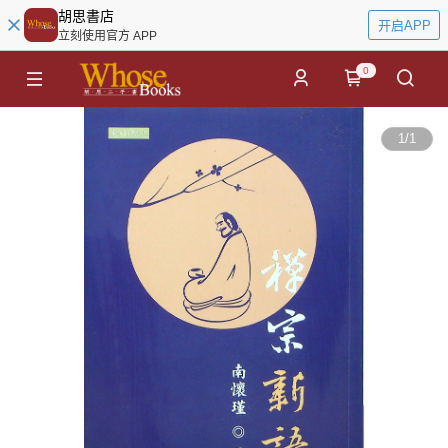
胡思書店
开启APP
立刻使用官方 APP
0
1
/
1