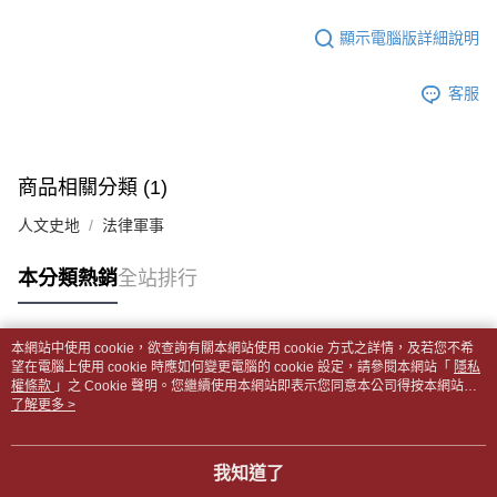
帳／街口支付／iPASS MONEY」等通路繳費。
２．訂單成立數日內，您將收到繳費通知簡訊。
付款後全家取貨
顯示電腦版詳細說明
３．收到繳費通知簡訊後14天內，點擊此簡訊中的連結，可透過四大超商／
【注意事項】
每筆NT$65，滿NT$499(含以上)免運費
ATM／網路銀行／等多元方式進行付款，方視為交易完成。
1.本服務係由「台灣大哥大股份有限公司」（以下簡稱本公司）所提供，讓
※ 請注意：結帳手續完成當下不需立刻繳費，但若您需要取消訂單，請聯絡
用戶於交易時，得透過本服務購買商品或服務，並由商店將買賣／分期付款
客服
7-11取貨付款【書籍"本數"8本以上，建議使用中華郵政宅配
購買商品的店家。未經商家同意取消之訂單仍視為有效，需透過AFTEE先享
買賣價金債權讓與本公司後，依約使用本公司帳單繳交帳款。
後付繳納相關費用。
包裹】
2.基於同意付款使用「大哥付你分期」之契約關係目的，商店將以您的個人
※ 交易是否成功請以「AFTEE先享後付 」之結帳頁面顯示為準，若有關於
資料（包含姓名、電話或地址）提供予台灣大哥大進項蒐集、處理及利用，
每筆NT$65，滿NT$688(含以上)免運費
是否繳費成功／繳費後需取消欲退款等相關疑問，請聯繫「AFTEE先享後付
由本公司與您本人進行分期帳單所需資料之確認、核對及更正。
客戶支援中心」
https://netprotections.freshdesk.com/support/home
商品相關分類 (1)
3.完整用戶服務條款，請詳閱以下連結：
https://oppay.tw/userRule
付款後7-11取貨
【注意事項】
人文史地
法律軍事
每筆NT$65，滿NT$688(含以上)免運費
１．透過由恩沛科技股份有限公司提供之「AFTEE先享後付」服務完成之交
易，需依本服務之必要範圍內提供個人資料，並將交易相關給付款項請求債
中華郵政包裹
本分類熱銷
全站排行
權轉讓予恩沛科技股份有限公司。
每筆NT$65，滿NT$688(含以上)免運費
２．關於個人資料處理事宜，請瀏覽以下網址：
https://aftee.tw/terms/#terms3
中華郵政包裹(離島)
３．未成年的使用者請事先徵得法定代理人或監護人之同意方可使用
本網站中使用 cookie，欲查詢有關本網站使用 cookie 方式之詳情，及若您不希
「AFTEE先享後付」，若未經同意申辦者引起之損失，本公司不負相關責
熱門標籤
每筆NT$65，滿NT$688(含以上)免運費
望在電腦上使用 cookie 時應如何變更電腦的 cookie 設定，請參閱本網站「
隱私
任。
權條款
」之 Cookie 聲明。您繼續使用本網站即表示您同意本公司得按本網站使
４．使用「AFTEE先享後付」時，將依據個別帳號之用戶狀況，依本公司即
用條款之 Cookie 聲明使用 cookie。
了解更多 >
士林門市自取(書送達簡訊通知)
時審查核予不同之上限額度；若仍有額度不足之情形，本公司將視審查結果
免運費
請求用戶進行身份認證。
５．嚴禁一人註冊多個帳號或使用他人資訊註冊。若發現惡意使用之情形，
我知道了
中華郵政【國際航空包裹】*收件人請填寫本名
恩沛科技股份有限公司將有權停止該用戶之使用額度並採取法律行動。
查看運費