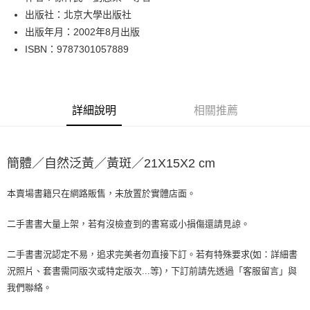
出版社：北京大學出版社
街口支付
出版年月：2002年8月出版
悠遊付
ISBN：9787301057889
Google Pay
全盈+PAY
詳細說明
相關推薦
大哥付你分期
相關說明
【大哥付你分期使用說明】
簡體／自然泛黃／黃斑／21X15X2 cm
AFTEE先享後付
1.本服務由台灣大哥大提供，台灣大哥大用戶可立即使用無須另外申請。
2.付款方式選擇「大哥付你分期」，訂單成立後會自動跳轉到大哥付的交易
相關說明
流程，驗證手機門號後，選擇欲分期的期數、繳款截止日，確認付款後即完
本賣場書籍只在網路販售，未放置於實體店面。
【關於「AFTEE先享後付」】
成交易。
ATM付款
AFTEE先享後付是「在收到商品之後才付款」的支付方式。 讓您購物簡單
3.實際核准額度、可分期數及費用金額請依後續交易確認頁面所載為準。
便利好安心！
二手書書大量上架，若有沒檢查到的書寫或小損傷還請見諒。
4.訂單成立30分鐘內，如未前往確認交易或遇審核未通過，訂單將自動取
１．簡單：不需註冊會員、不需綁卡、不需儲值。
運送方式
消。如遇「轉專審核」未通過狀況，表示未達大哥付你分期系統評分，恕無
２．便利：只要手機號碼，簡訊認證，即可結帳。
二手書書況認定不易，追求完美者勿直接下訂。若有特殊要求(如：詳細書
法說明評估內容。
３．安心：先確認商品／服務後，再付款。
全家取貨付款【書籍"本數"8本以上，建議使用中華郵政宅配包
【繳款方式說明】
況照片、套書需同版次或特定版次...等)，下訂前請先透過「客服留言」與
1.分期款項不併入電信帳單，「大哥付你分期」於每月結算日後寄送繳費提
裹】
【「AFTEE先享後付」結帳流程】
我們聯絡。
醒簡訊。
１．於結帳方式選擇「AFTEE先享後付」後，將跳轉至「AFTEE先享後付」
每筆NT$65，滿NT$499(含以上)免運費
2.透過簡訊連結打開帳單後，可選擇「超商條碼／台灣大直營門市／銀行轉
結帳頁面，進行簡訊認證並確認金額後，即可完成結帳。