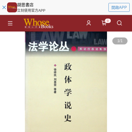
胡思書店
開啟APP
立刻使用官方APP
0
1
/
1