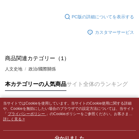
5.商品受け取り時のお支払いは不要です。商品を確かめてから、SMSまた
配送毎にNT$65、NT$499以上で送料無料
はアプリの通知に従って、4大コンビニ、またはATM/オンラインバンキン
グでお支払いください。
付款後全家取貨
【支払い方法の説明】
PC版の詳細についてを表示する
1. 分割払いの金額は電信請求書に統合されず、「OP Pay Later」は毎月の
配送毎にNT$65、NT$499以上で送料無料
代金納付期限は最短で 14 日以内ですので、ご注意ください。AFTEE アプ
締め日後に支払いリマインダーのSMSを送信します。
リをダウンロードして AFTEE 会員になるとお支払い期限を最長 45 日以内
カスタマーサービス
2. SMSのリンクを通じて請求書を開いた後、「コンビニバーコード／台湾
7-11取貨付款【書籍"本數"8本以上，建議使用中華郵政宅配
まで延長できます。
大直営店舗／銀行振込／街口支払い／iPASS MONEY」などのチャネルで
包裹】
支払いを選択できます。
お支払期限は、ショップが請求した期日と、AFTEEで延長できる日数をも
配送毎にNT$65、NT$688以上で送料無料
とに計算されます。AFTEEで注文すると、商品を受け取るまで支払い期限
【注意事項】
商品関連カテゴリー（1）
を延長できますが、商品を期限内に受け取れない場合があります（例：予
1. 本サービスは「台湾大哥大株式会社」（以下「当社」といいます）によ
付款後7-11取貨
約商品や商品到着日が比較的遅い商品）。そのため、商品到着の有無に関
って提供され、ユーザーが取引時に本サービスを通じて商品やサービスを
人文史地
わらず、AFTEEで指定された期限内にお支払いください。
政治/國際關係
配送毎にNT$65、NT$688以上で送料無料
購入できるようにし、店舗が売買／分割払い売買の債権を当社に譲渡した
後、契約に基づいて当社の請求書で帳款を支払うことになります。
二、支払い限度額
中華郵政包裹
2. 「OP Pay Later」を利用する契約関係の目的から、店舗はあなたの個人
本カテゴリーの人気商品
サイト全体のランキング
1.初回 AFTEEを ご利用の際に、認証結果及び当社の審査の結果に基づ
情報（名前、電話または住所を含む）を台湾大哥大に提供し、収集、処理
配送毎にNT$65、NT$688以上で送料無料
き、限度額が設定されます。
および利用するために、当社があなた本人と分割請求書に必要な情報の確
2.決済金額は最低NT$20です。
認、照合および修正を行います。
中華郵政包裹(離島)
3.現在、台湾の会員のみご利用いただけます。
当サイトではCookieを使用しています。当サイトのCookie使用に関する詳細
3. 完全なユーザーサービス規約については、以下のリンクを参照してくだ
人気タグ
や、Cookieを無効にしたい場合のブラウザでの設定方法については、当サイト
配送毎にNT$65、NT$688以上で送料無料
さい：
https://oppay.tw/userRule
三、利用規約「AFTEE代金後払い」（以下当サービスという）はネットプ
「
プライバシーポリシー
」のCookieポリシーをご参照ください。お客さま
ロテクションズ（以下 AFTEE という）が提供し、AFTEEが代金を徴収し
が、当サイトを引き続き使用される場合、当社がサイト利用規約のCookieポリ
詳しく見る >
士林門市自取(書送達簡訊通知)
シーに基づいてCookieを使用することに同意したものとみなします。
ます。当サービスご利用の際に提供しなければならない個人情報（注文者
送料無料
の氏名、電話番号、受取人の氏名、電話番号、受取人住所を含むがこれに
限らない）は、AFTEEに渡され当サービスで必要な範囲内で利用されま
分かりました