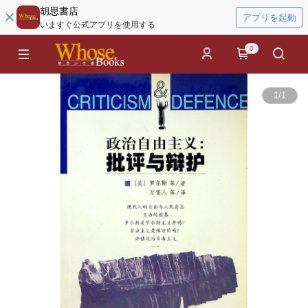
胡思書店
アプリを起動
いますぐ公式アプリを使用する
0
1
/
1