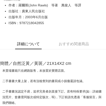
Apple Pay
作者：羅爾斯(John Rawls) 等著 萬俊人 等譯
出版社：廣東人民出版社
JKOPAY
出版年月：2003年6月出版
Easy Wallet
ISBN：9787218042855
Google Pay
Plus Pay
詳細について
おすすめ関連商品
OP Pay Later
説明
【OP Pay Later 使用説明】
AFTEE代金後払い
簡體／自然泛黃／黃斑／21X14X2 cm
1. 本サービスは台湾大哥大によって提供され、台湾大哥大のユーザーは追
加の申請なしで即時に利用可能です。
説明
本賣場書籍只在網路販售，未放置於實體店面。
2. 支払い方法で「OP Pay Later」を選択すると、注文が成立した後に自動
一、 AFTEE代金後払いについて
的に OP Pay Later の取引プロセスに移行し、携帯番号を確認後、分割払
ATM払い
1.お支払い方法でAFTEE代金後払いを選択すると、携帯電話認証ウィンド
いの回数や支払い期限を選択し、支払いを確認すると取引が完了します。
二手書書大量上架，若有沒檢查到的書寫或小損傷還請包涵。
ウが表示されます。
3. 実際の承認額、分割回数および費用については、後続の取引確認ページ
2.SMSで認証してお支払い手続を進めてください。
配送方法
を基準とします。
3.注文するときのお支払いは不要です。商品はご指定の住所に配送されま
二手書書況認定不易，追求完美者勿直接下訂。若有特殊要求(如：詳細書
4. 注文成立後30分以内に確認取引を行わない場合や審査が通過しない場
す。
全家取貨付款【書籍"本數"8本以上，建議使用中華郵政宅配包
合、注文は自動的にキャンセルされます。「転専審査」に未通過の状況が
況照片、套書需同版次或特定版次...等)，下訂前請先透過「客服留言」與
4.ご注文が完了すると、携帯に支払い通知のSMSが届きます。アプリ会員
発生した場合は、システムの評価基準に達していないことを意味し、評価
裹】
我們聯絡。
の場合は、AFTEE アプリプッシュ通知が届きます。
内容についての説明はいたしかねます。