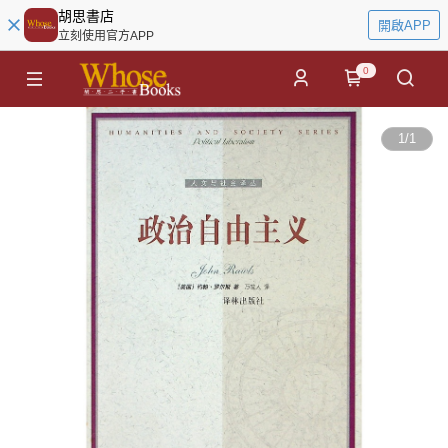
胡思書店
開啟APP
立刻使用官方APP
0
1
/
1