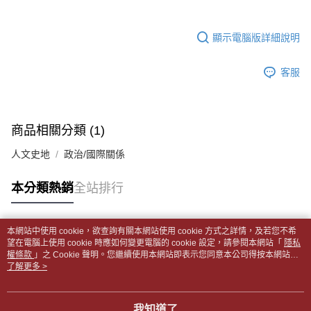
１．於結帳方式選擇「AFTEE先享後付」後，將跳轉至「AFTEE先享後付」
每筆NT$65，滿NT$499(含以上)免運費
2.透過簡訊連結打開帳單後，可選擇「超商條碼／台灣大直營門市／銀行轉
結帳頁面，進行簡訊認證並確認金額後，即可完成結帳。
帳／街口支付／iPASS MONEY」等通路繳費。
２．訂單成立數日內，您將收到繳費通知簡訊。
付款後全家取貨
顯示電腦版詳細說明
３．收到繳費通知簡訊後14天內，點擊此簡訊中的連結，可透過四大超商／
【注意事項】
每筆NT$65，滿NT$499(含以上)免運費
ATM／網路銀行／等多元方式進行付款，方視為交易完成。
1.本服務係由「台灣大哥大股份有限公司」（以下簡稱本公司）所提供，讓
※ 請注意：結帳手續完成當下不需立刻繳費，但若您需要取消訂單，請聯絡
客服
用戶於交易時，得透過本服務購買商品或服務，並由商店將買賣／分期付款
7-11取貨付款【書籍"本數"8本以上，建議使用中華郵政宅配
購買商品的店家。未經商家同意取消之訂單仍視為有效，需透過AFTEE先享
買賣價金債權讓與本公司後，依約使用本公司帳單繳交帳款。
後付繳納相關費用。
包裹】
2.基於同意付款使用「大哥付你分期」之契約關係目的，商店將以您的個人
※ 交易是否成功請以「AFTEE先享後付 」之結帳頁面顯示為準，若有關於
資料（包含姓名、電話或地址）提供予台灣大哥大進項蒐集、處理及利用，
每筆NT$65，滿NT$688(含以上)免運費
是否繳費成功／繳費後需取消欲退款等相關疑問，請聯繫「AFTEE先享後付
由本公司與您本人進行分期帳單所需資料之確認、核對及更正。
商品相關分類 (1)
客戶支援中心」
https://netprotections.freshdesk.com/support/home
3.完整用戶服務條款，請詳閱以下連結：
https://oppay.tw/userRule
付款後7-11取貨
人文史地
政治/國際關係
【注意事項】
每筆NT$65，滿NT$688(含以上)免運費
１．透過由恩沛科技股份有限公司提供之「AFTEE先享後付」服務完成之交
易，需依本服務之必要範圍內提供個人資料，並將交易相關給付款項請求債
中華郵政包裹
本分類熱銷
全站排行
權轉讓予恩沛科技股份有限公司。
每筆NT$65，滿NT$688(含以上)免運費
２．關於個人資料處理事宜，請瀏覽以下網址：
https://aftee.tw/terms/#terms3
中華郵政包裹(離島)
３．未成年的使用者請事先徵得法定代理人或監護人之同意方可使用
本網站中使用 cookie，欲查詢有關本網站使用 cookie 方式之詳情，及若您不希
熱門標籤
「AFTEE先享後付」，若未經同意申辦者引起之損失，本公司不負相關責
望在電腦上使用 cookie 時應如何變更電腦的 cookie 設定，請參閱本網站「
隱私
每筆NT$65，滿NT$688(含以上)免運費
權條款
任。
」之 Cookie 聲明。您繼續使用本網站即表示您同意本公司得按本網站使
用條款之 Cookie 聲明使用 cookie。
了解更多 >
４．使用「AFTEE先享後付」時，將依據個別帳號之用戶狀況，依本公司即
士林門市自取(書送達簡訊通知)
時審查核予不同之上限額度；若仍有額度不足之情形，本公司將視審查結果
免運費
請求用戶進行身份認證。
５．嚴禁一人註冊多個帳號或使用他人資訊註冊。若發現惡意使用之情形，
我知道了