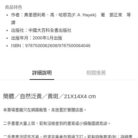
LINE Pay
商品特色
Apple Pay
作者：弗里德利希．馮．哈耶克(F. A. Hayek) 著 鄧正來 等
譯
街口支付
出版社：中國大百科全書出版社
悠遊付
出版年月：2000年1月出版
ISBN：9787500062608/9787500064046
Google Pay
全盈+PAY
大哥付你分期
詳細說明
相關推薦
相關說明
【大哥付你分期使用說明】
AFTEE先享後付
1.本服務由台灣大哥大提供，台灣大哥大用戶可立即使用無須另外申請。
簡體／自然泛黃／黃斑／21X14X4 cm
2.付款方式選擇「大哥付你分期」，訂單成立後會自動跳轉到大哥付的交易
相關說明
流程，驗證手機門號後，選擇欲分期的期數、繳款截止日，確認付款後即完
【關於「AFTEE先享後付」】
成交易。
ATM付款
AFTEE先享後付是「在收到商品之後才付款」的支付方式。 讓您購物簡單
本賣場書籍只在網路販售，未放置於實體店面。
3.實際核准額度、可分期數及費用金額請依後續交易確認頁面所載為準。
便利好安心！
4.訂單成立30分鐘內，如未前往確認交易或遇審核未通過，訂單將自動取
１．簡單：不需註冊會員、不需綁卡、不需儲值。
二手書書大量上架，若有沒檢查到的書寫或小損傷還請見諒。
運送方式
消。如遇「轉專審核」未通過狀況，表示未達大哥付你分期系統評分，恕無
２．便利：只要手機號碼，簡訊認證，即可結帳。
法說明評估內容。
３．安心：先確認商品／服務後，再付款。
全家取貨付款【書籍"本數"8本以上，建議使用中華郵政宅配包
【繳款方式說明】
二手書書況認定不易，追求完美者勿直接下訂。若有特殊要求(如：詳細書