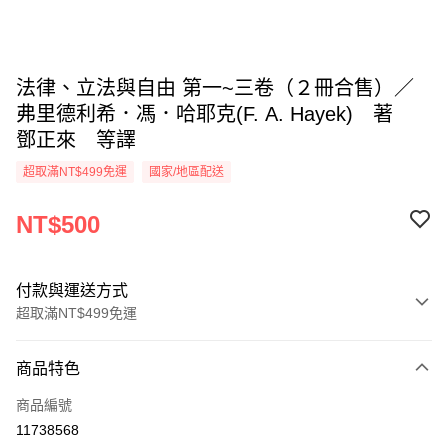
法律、立法與自由 第一~三卷（２冊合售）／
弗里德利希．馮．哈耶克(F. A. Hayek) 著
鄧正來 等譯
超取滿NT$499免運
國家/地區配送
NT$500
付款與運送方式
超取滿NT$499免運
付款方式
商品特色
信用卡一次付款
商品編號
超商取貨付款
11738568