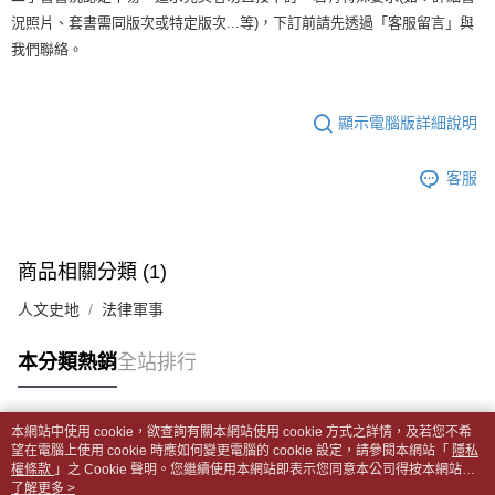
1.分期款項不併入電信帳單，「大哥付你分期」於每月結算日後寄送繳費提
裹】
【「AFTEE先享後付」結帳流程】
況照片、套書需同版次或特定版次...等)，下訂前請先透過「客服留言」與
醒簡訊。
１．於結帳方式選擇「AFTEE先享後付」後，將跳轉至「AFTEE先享後付」
每筆NT$65，滿NT$499(含以上)免運費
2.透過簡訊連結打開帳單後，可選擇「超商條碼／台灣大直營門市／銀行轉
我們聯絡。
結帳頁面，進行簡訊認證並確認金額後，即可完成結帳。
帳／街口支付／iPASS MONEY」等通路繳費。
２．訂單成立數日內，您將收到繳費通知簡訊。
付款後全家取貨
３．收到繳費通知簡訊後14天內，點擊此簡訊中的連結，可透過四大超商／
【注意事項】
每筆NT$65，滿NT$499(含以上)免運費
ATM／網路銀行／等多元方式進行付款，方視為交易完成。
顯示電腦版詳細說明
1.本服務係由「台灣大哥大股份有限公司」（以下簡稱本公司）所提供，讓
※ 請注意：結帳手續完成當下不需立刻繳費，但若您需要取消訂單，請聯絡
用戶於交易時，得透過本服務購買商品或服務，並由商店將買賣／分期付款
7-11取貨付款【書籍"本數"8本以上，建議使用中華郵政宅配
購買商品的店家。未經商家同意取消之訂單仍視為有效，需透過AFTEE先享
買賣價金債權讓與本公司後，依約使用本公司帳單繳交帳款。
後付繳納相關費用。
客服
包裹】
2.基於同意付款使用「大哥付你分期」之契約關係目的，商店將以您的個人
※ 交易是否成功請以「AFTEE先享後付 」之結帳頁面顯示為準，若有關於
資料（包含姓名、電話或地址）提供予台灣大哥大進項蒐集、處理及利用，
每筆NT$65，滿NT$688(含以上)免運費
是否繳費成功／繳費後需取消欲退款等相關疑問，請聯繫「AFTEE先享後付
由本公司與您本人進行分期帳單所需資料之確認、核對及更正。
客戶支援中心」
https://netprotections.freshdesk.com/support/home
3.完整用戶服務條款，請詳閱以下連結：
https://oppay.tw/userRule
付款後7-11取貨
商品相關分類 (1)
【注意事項】
每筆NT$65，滿NT$688(含以上)免運費
１．透過由恩沛科技股份有限公司提供之「AFTEE先享後付」服務完成之交
人文史地
法律軍事
易，需依本服務之必要範圍內提供個人資料，並將交易相關給付款項請求債
中華郵政包裹
權轉讓予恩沛科技股份有限公司。
每筆NT$65，滿NT$688(含以上)免運費
２．關於個人資料處理事宜，請瀏覽以下網址：
本分類熱銷
全站排行
https://aftee.tw/terms/#terms3
中華郵政包裹(離島)
３．未成年的使用者請事先徵得法定代理人或監護人之同意方可使用
「AFTEE先享後付」，若未經同意申辦者引起之損失，本公司不負相關責
每筆NT$65，滿NT$688(含以上)免運費
本網站中使用 cookie，欲查詢有關本網站使用 cookie 方式之詳情，及若您不希
任。
熱門標籤
望在電腦上使用 cookie 時應如何變更電腦的 cookie 設定，請參閱本網站「
隱私
４．使用「AFTEE先享後付」時，將依據個別帳號之用戶狀況，依本公司即
士林門市自取(書送達簡訊通知)
權條款
」之 Cookie 聲明。您繼續使用本網站即表示您同意本公司得按本網站使
時審查核予不同之上限額度；若仍有額度不足之情形，本公司將視審查結果
用條款之 Cookie 聲明使用 cookie。
了解更多 >
免運費
請求用戶進行身份認證。