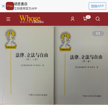
胡思書店
開啟APP
立刻使用官方APP
0
1
/
1