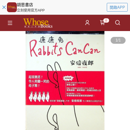
胡思書店
開啟APP
立刻使用官方APP
0
1
/
1