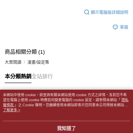
【「AFTEE先享後付」結帳流程】
醒簡訊。
１．於結帳方式選擇「AFTEE先享後付」後，將跳轉至「AFTEE先享後付」
每筆NT$65，滿NT$499(含以上)免運費
2.透過簡訊連結打開帳單後，可選擇「超商條碼／台灣大直營門市／銀行轉
結帳頁面，進行簡訊認證並確認金額後，即可完成結帳。
顯示電腦版詳細說明
帳／街口支付／iPASS MONEY」等通路繳費。
２．訂單成立數日內，您將收到繳費通知簡訊。
付款後全家取貨
３．收到繳費通知簡訊後14天內，點擊此簡訊中的連結，可透過四大超商／
【注意事項】
每筆NT$65，滿NT$499(含以上)免運費
客服
ATM／網路銀行／等多元方式進行付款，方視為交易完成。
1.本服務係由「台灣大哥大股份有限公司」（以下簡稱本公司）所提供，讓
※ 請注意：結帳手續完成當下不需立刻繳費，但若您需要取消訂單，請聯絡
用戶於交易時，得透過本服務購買商品或服務，並由商店將買賣／分期付款
7-11取貨付款【書籍"本數"8本以上，建議使用中華郵政宅配
購買商品的店家。未經商家同意取消之訂單仍視為有效，需透過AFTEE先享
買賣價金債權讓與本公司後，依約使用本公司帳單繳交帳款。
後付繳納相關費用。
包裹】
2.基於同意付款使用「大哥付你分期」之契約關係目的，商店將以您的個人
※ 交易是否成功請以「AFTEE先享後付 」之結帳頁面顯示為準，若有關於
商品相關分類 (1)
資料（包含姓名、電話或地址）提供予台灣大哥大進項蒐集、處理及利用，
每筆NT$65，滿NT$688(含以上)免運費
是否繳費成功／繳費後需取消欲退款等相關疑問，請聯繫「AFTEE先享後付
由本公司與您本人進行分期帳單所需資料之確認、核對及更正。
客戶支援中心」
https://netprotections.freshdesk.com/support/home
大眾閱讀
漫畫/設定集
3.完整用戶服務條款，請詳閱以下連結：
https://oppay.tw/userRule
付款後7-11取貨
【注意事項】
每筆NT$65，滿NT$688(含以上)免運費
本分類熱銷
全站排行
１．透過由恩沛科技股份有限公司提供之「AFTEE先享後付」服務完成之交
易，需依本服務之必要範圍內提供個人資料，並將交易相關給付款項請求債
中華郵政包裹
權轉讓予恩沛科技股份有限公司。
每筆NT$65，滿NT$688(含以上)免運費
２．關於個人資料處理事宜，請瀏覽以下網址：
本網站中使用 cookie，欲查詢有關本網站使用 cookie 方式之詳情，及若您不希
https://aftee.tw/terms/#terms3
熱門標籤
望在電腦上使用 cookie 時應如何變更電腦的 cookie 設定，請參閱本網站「
隱私
中華郵政包裹(離島)
３．未成年的使用者請事先徵得法定代理人或監護人之同意方可使用
權條款
」之 Cookie 聲明。您繼續使用本網站即表示您同意本公司得按本網站使
「AFTEE先享後付」，若未經同意申辦者引起之損失，本公司不負相關責
每筆NT$65，滿NT$688(含以上)免運費
用條款之 Cookie 聲明使用 cookie。
了解更多 >
任。
４．使用「AFTEE先享後付」時，將依據個別帳號之用戶狀況，依本公司即
士林門市自取(書送達簡訊通知)
時審查核予不同之上限額度；若仍有額度不足之情形，本公司將視審查結果
我知道了
免運費
請求用戶進行身份認證。