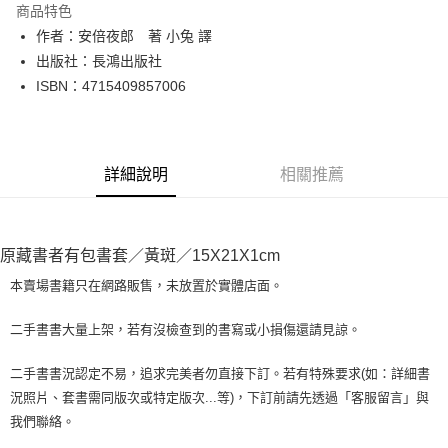
商品特色
Apple Pay
作者：安倍夜郎 著 小兔 譯
出版社：長鴻出版社
街口支付
ISBN：4715409857006
悠遊付
Google Pay
詳細說明
相關推薦
全盈+PAY
大哥付你分期
相關說明
原藏書者有包書套／黃斑／15X21X1cm
【大哥付你分期使用說明】
AFTEE先享後付
1.本服務由台灣大哥大提供，台灣大哥大用戶可立即使用無須另外申請。
本賣場書籍只在網路販售，未放置於實體店面。
2.付款方式選擇「大哥付你分期」，訂單成立後會自動跳轉到大哥付的交易
相關說明
流程，驗證手機門號後，選擇欲分期的期數、繳款截止日，確認付款後即完
【關於「AFTEE先享後付」】
二手書書大量上架，若有沒檢查到的書寫或小損傷還請見諒。
成交易。
ATM付款
AFTEE先享後付是「在收到商品之後才付款」的支付方式。 讓您購物簡單
3.實際核准額度、可分期數及費用金額請依後續交易確認頁面所載為準。
便利好安心！
4.訂單成立30分鐘內，如未前往確認交易或遇審核未通過，訂單將自動取
二手書書況認定不易，追求完美者勿直接下訂。若有特殊要求(如：詳細書
１．簡單：不需註冊會員、不需綁卡、不需儲值。
運送方式
消。如遇「轉專審核」未通過狀況，表示未達大哥付你分期系統評分，恕無
況照片、套書需同版次或特定版次...等)，下訂前請先透過「客服留言」與
２．便利：只要手機號碼，簡訊認證，即可結帳。
法說明評估內容。
３．安心：先確認商品／服務後，再付款。
我們聯絡。
全家取貨付款【書籍"本數"8本以上，建議使用中華郵政宅配包
【繳款方式說明】
1.分期款項不併入電信帳單，「大哥付你分期」於每月結算日後寄送繳費提
裹】