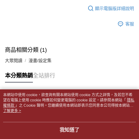
１．於結帳方式選擇「AFTEE先享後付」後，將跳轉至「AFTEE先享後付」
每筆NT$65，滿NT$499(含以上)免運費
2.透過簡訊連結打開帳單後，可選擇「超商條碼／台灣大直營門市／銀行轉
結帳頁面，進行簡訊認證並確認金額後，即可完成結帳。
顯示電腦版詳細說明
帳／街口支付／iPASS MONEY」等通路繳費。
２．訂單成立數日內，您將收到繳費通知簡訊。
付款後全家取貨
３．收到繳費通知簡訊後14天內，點擊此簡訊中的連結，可透過四大超商／
【注意事項】
每筆NT$65，滿NT$499(含以上)免運費
客服
ATM／網路銀行／等多元方式進行付款，方視為交易完成。
1.本服務係由「台灣大哥大股份有限公司」（以下簡稱本公司）所提供，讓
※ 請注意：結帳手續完成當下不需立刻繳費，但若您需要取消訂單，請聯絡
用戶於交易時，得透過本服務購買商品或服務，並由商店將買賣／分期付款
7-11取貨付款【書籍"本數"8本以上，建議使用中華郵政宅配
購買商品的店家。未經商家同意取消之訂單仍視為有效，需透過AFTEE先享
買賣價金債權讓與本公司後，依約使用本公司帳單繳交帳款。
後付繳納相關費用。
包裹】
2.基於同意付款使用「大哥付你分期」之契約關係目的，商店將以您的個人
※ 交易是否成功請以「AFTEE先享後付 」之結帳頁面顯示為準，若有關於
商品相關分類 (1)
資料（包含姓名、電話或地址）提供予台灣大哥大進項蒐集、處理及利用，
每筆NT$65，滿NT$688(含以上)免運費
是否繳費成功／繳費後需取消欲退款等相關疑問，請聯繫「AFTEE先享後付
由本公司與您本人進行分期帳單所需資料之確認、核對及更正。
客戶支援中心」
https://netprotections.freshdesk.com/support/home
大眾閱讀
漫畫/設定集
3.完整用戶服務條款，請詳閱以下連結：
https://oppay.tw/userRule
付款後7-11取貨
【注意事項】
每筆NT$65，滿NT$688(含以上)免運費
本分類熱銷
全站排行
１．透過由恩沛科技股份有限公司提供之「AFTEE先享後付」服務完成之交
易，需依本服務之必要範圍內提供個人資料，並將交易相關給付款項請求債
中華郵政包裹
權轉讓予恩沛科技股份有限公司。
每筆NT$65，滿NT$688(含以上)免運費
２．關於個人資料處理事宜，請瀏覽以下網址：
本網站中使用 cookie，欲查詢有關本網站使用 cookie 方式之詳情，及若您不希
https://aftee.tw/terms/#terms3
熱門標籤
望在電腦上使用 cookie 時應如何變更電腦的 cookie 設定，請參閱本網站「
隱私
中華郵政包裹(離島)
３．未成年的使用者請事先徵得法定代理人或監護人之同意方可使用
權條款
」之 Cookie 聲明。您繼續使用本網站即表示您同意本公司得按本網站使
「AFTEE先享後付」，若未經同意申辦者引起之損失，本公司不負相關責
每筆NT$65，滿NT$688(含以上)免運費
用條款之 Cookie 聲明使用 cookie。
了解更多 >
任。
４．使用「AFTEE先享後付」時，將依據個別帳號之用戶狀況，依本公司即
士林門市自取(書送達簡訊通知)
時審查核予不同之上限額度；若仍有額度不足之情形，本公司將視審查結果
我知道了
免運費
請求用戶進行身份認證。
５．嚴禁一人註冊多個帳號或使用他人資訊註冊。若發現惡意使用之情形，