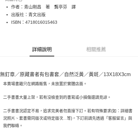
Apple Pay
作者：青山剛昌 著 龔亭芬 譯
出版社：青文出版
街口支付
ISBN：4718016015463
悠遊付
Google Pay
詳細說明
相關推薦
全盈+PAY
大哥付你分期
相關說明
無釘章／原藏書者有包書套／自然泛黃／黃斑／13X18X3cm
【大哥付你分期使用說明】
AFTEE先享後付
1.本服務由台灣大哥大提供，台灣大哥大用戶可立即使用無須另外申請。
本賣場書籍只在網路販售，未放置於實體店面。
2.付款方式選擇「大哥付你分期」，訂單成立後會自動跳轉到大哥付的交易
相關說明
流程，驗證手機門號後，選擇欲分期的期數、繳款截止日，確認付款後即完
【關於「AFTEE先享後付」】
二手書書大量上架，若有沒檢查到的書寫或小損傷還請見諒。
成交易。
ATM付款
AFTEE先享後付是「在收到商品之後才付款」的支付方式。 讓您購物簡單
3.實際核准額度、可分期數及費用金額請依後續交易確認頁面所載為準。
便利好安心！
4.訂單成立30分鐘內，如未前往確認交易或遇審核未通過，訂單將自動取
二手書書況認定不易，追求完美者勿直接下訂。若有特殊要求(如：詳細書
１．簡單：不需註冊會員、不需綁卡、不需儲值。
運送方式
消。如遇「轉專審核」未通過狀況，表示未達大哥付你分期系統評分，恕無
況照片、套書需同版次或特定版次...等)，下訂前請先透過「客服留言」與
２．便利：只要手機號碼，簡訊認證，即可結帳。
法說明評估內容。
３．安心：先確認商品／服務後，再付款。
我們聯絡。
全家取貨付款【書籍"本數"8本以上，建議使用中華郵政宅配包
【繳款方式說明】
1.分期款項不併入電信帳單，「大哥付你分期」於每月結算日後寄送繳費提
裹】
【「AFTEE先享後付」結帳流程】
醒簡訊。