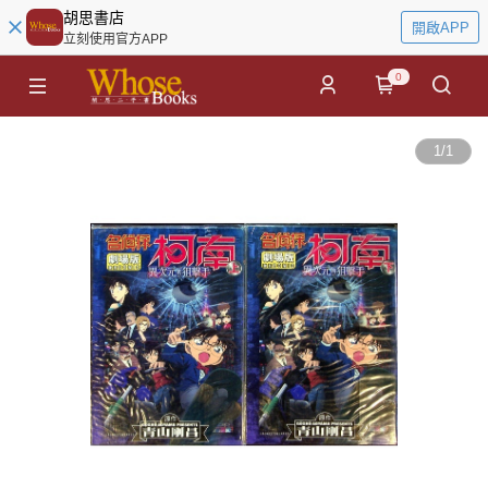
胡思書店
開啟APP
立刻使用官方APP
0
1
/
1