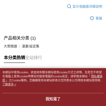
APP於四大便利商店‧ATM/網銀等方式進行付款。
每笔NT$65，满NT$499(含以上)免运费
短信。
显示电脑版详细说明
2. 通过短信链接打开账单后，可选择 “超商条码／台湾大直营门市／银行转
請留意繳費期限為 14 天。唯有下載 AFTEE App 成為 AFTEE 會員者方能享
付款後全家取貨
账／街口支付／iPASS MONEY”等通路缴费。
有最長 45 天內付款之服務。
每笔NT$65，满NT$499(含以上)免运费
客服
【注意事项】
繳費期限，為商家向您請款的時間，再加上使用AFTEE可延長的天數所計算
1. 本服务系由 “台湾大哥大股份有限公司”所提供，让用户于交易时，得通过
7-11取貨付款【書籍"本數"8本以上，建議使用中華郵政宅配
出。使用AFTEE下訂可以延長您收到商品前的繳費天數，但無法保證一定能
本服务购买商品或服务，并由商店将买卖／分期付款买卖价金债权让与本公
夠在期限內收到商品(例如:預購商品或預計到貨時間較長者)。因此無論收到
包裹】
司后，依约使用本公司账单缴交账款。
商品與否，仍需要請您在AFTEE規定的時間內完成繳費。
产品相关分类 (1)
2. 基于同意付款使用 “大哥付你分期”之契约关系目的，商店将以您的个人资
每笔NT$65，满NT$688(含以上)免运费
料（包含姓名、电话或地址）提供予台湾大哥大进项收集、处理及利用，由
二、付款限制
大眾閱讀
漫畫/設定集
台湾大哥大与本人进行分期账单所需资料之确认、核对及更正。
付款後7-11取貨
1. 初次使用 AFTEE 時，將依認證結果及本公司審查結果，核予每個人不同
3. 完整用户服务条款，请详阅以下链接：
https://oppay.tw/userRule
之上限額度
每笔NT$65，满NT$688(含以上)免运费
本分类热销
全站排行
2. 結帳金額須大於NT$30
3. 目前僅支援台灣會員
中華郵政包裹
每笔NT$65，满NT$688(含以上)免运费
三、聲明條款
本網站中使用cookie，欲查詢有關本網站使用cookie方式之詳情，及若您不希望
「AFTEE先享後付」(下稱本服務)乃由恩沛科技股份有限公司(下稱 AFTEE )
热门标签
在電腦上使用cookie時應如何變更電腦的cookie設定，請參閱本網站「
隱私權條
中華郵政包裹(離島)
所提供，並由 AFTEE 向您收取款項。因使用本服務所須提供之個人資料(包
款
」之Cookie聲明。您繼續使用本網站即表示您同意本公司得按本網站使用條款
含但不限於訂購人姓名、電話，收件人姓名、電話、收件地址)，將交付予
每笔NT$65，满NT$688(含以上)免运费
之Cookie聲明使用cookie。
了解更多 >
AFTEE 於本服務必要服務範圍內運用。關於 AFTEE 對於個人資料之蒐集、
處理、利用，詳參 AFTEE 官網之『個人資料蒐集、處理及利用告知聲明』
士林門市自取(書送達簡訊通知)
（
https://aftee.tw/privacypolicy/
）。
我知道了
免运费
若款項超過繳費期限，將根據當次的金額加收年利率 16% 的逾期滯納金。