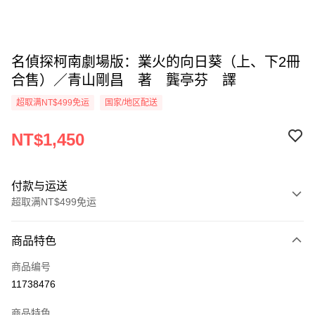
名偵探柯南劇場版：業火的向日葵（上、下2冊
合售）／青山剛昌 著 龔亭芬 譯
超取满NT$499免运
国家/地区配送
NT$1,450
付款与运送
超取满NT$499免运
付款方式
商品特色
信用卡一次付款
商品编号
超商取货付款
11738476
LINE Pay
商品特色