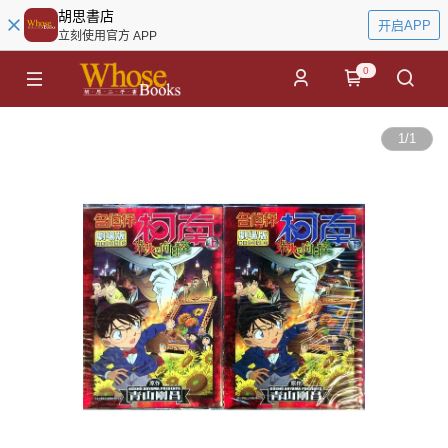
胡思書店
开启APP
立刻使用官方 APP
0
1
/
1