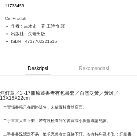
Pengambilan di Kedai Serbaneka
11738459
LINE Pay
Ciri Produk
Apple Pay
作者：吉永史 著 王詩怡 譯
出版社：尖端出版
JKOPAY
ISBN：4717702221515
Easy Wallet
Google Pay
Deskripsi
Rekomendasi
Plus PAY
OP Pay Later
Deskripsi
無釘章／1~17冊原藏書者有包書套／自然泛黃／黃斑／
[Terma Penggunaan untuk OP Pay Later]
13X18X22cm
AFTEE
Perkhidmatan ini disediakan oleh Taiwan Mobile dan tersedia untuk
Deskripsi
本賣場書籍只在網路販售，未放置於實體店面。
pengguna Taiwan Mobile tanpa memerlukan permohonan tambahan.
Pertama, Mengenai Perkhidmatan AFTEE Beli Sekarang Bayar Kemudian
Pemindahan ATM
1. Dengan memilih AFTEE sebagai kaedah pembayaran, mesej
二手書書大量上架，若有沒檢查到的書寫或小損傷還請見諒。
Jika anda memilih OP Pay Later sebagai kaedah pembayaran, sistem
pengesahan AFTEE akan muncul.
akan mengarahkan anda secara automatik ke proses transaksi OP Pay
2. Anda boleh meneruskan pembayaran selepas pengesahan SMS.
Pilihan Penghantaran
Later selepas pesanan dibuat. Anda perlu mengesahkan nombor telefon
二手書書況認定不易，追求完美者勿直接下訂。若有特殊要求(如：詳細書
3. Tiada bayaran diperlukan apabila pesanan disahkan. Produk akan