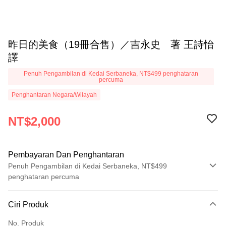
昨日的美食（19冊合售）／吉永史 著 王詩怡
譯
Penuh Pengambilan di Kedai Serbaneka, NT$499 penghataran
percuma
Penghantaran Negara/Wilayah
NT$2,000
Pembayaran Dan Penghantaran
Penuh Pengambilan di Kedai Serbaneka, NT$499
penghataran percuma
Kaedah Pembayaran
Ciri Produk
Kad Kredit (Bayaran Penuh)
No. Produk