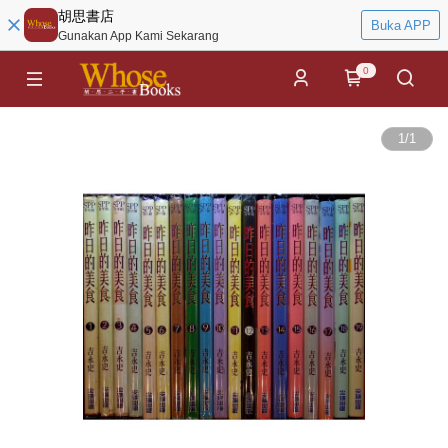
胡思書店
Buka APP
Gunakan App Kami Sekarang
0
1
/
1