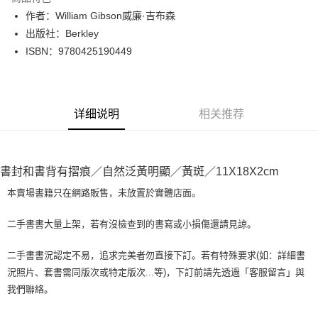
Apple Pay
作者：William Gibson威廉·吉布森
出版社：Berkley
街口支付
ISBN：9780425190449
悠遊付
Google Pay
详细说明
相关推荐
Plus PAY
大哥付你分期
相关说明
書封和書背有摺痕／自然泛黃明顯／黃斑／11X18X2cm
【大哥付你分期使用说明】
AFTEE先享后付
1. 本服务由台湾大哥大提供，电信用户可立即使用无须另外申请。（限个人
本賣場書籍只在網路販售，未放置於實體店面。
月租型门号，不开放公司户及预付卡使用）
相关说明
2. 付款方式选择 “大哥付你分期”，订单成立后会自动跳转到大哥付的交易流
一、關於 AFTEE先享後付
二手書書大量上架，若有沒檢查到的書寫或小損傷還請見諒。
程，验证手机门号后，选择欲分期的期数、缴款截止日，确认付款后即完成
ATM付款
1. 於付款方式選擇AFTEE先享後付，將跳出AFTEE先享後付手機驗證視
交易。
窗。
3. 实际核准额度、可分期数及费用金额请依后续交易确认页面所载为准。
二手書書況認定不易，追求完美者勿直接下訂。若有特殊要求(如：詳細書
2. 進行簡訊驗證之後，即可完成結帳手續。
运送方式
4. 订单成立30分钟内，如未前往确认交易或遇审核未通过，订单将自动取
況照片、套書需同版次或特定版次...等)，下訂前請先透過「客服留言」與
3. 訂單確認後不需事先繳費，商品會配送至您的指定地址。
消。如遇 “转专审核”未通过状况，表示未达系统评分，恕无法说明评估内
4. 下訂完成後，您的手機會收到一封繳費通知簡訊，APP會員則會收到
我們聯絡。
全家取貨付款【書籍"本數"8本以上，建議使用中華郵政宅配包
容。
AFTEE APP推播通知。
【缴款方式说明】
裹】
5. 收到商品當下無需繳費，確認無誤後，請再利用繳費通知簡訊或AFTEE
1. 分期款项不并入电信账单，“大哥付你分期”于每月结算日后寄送缴费提醒