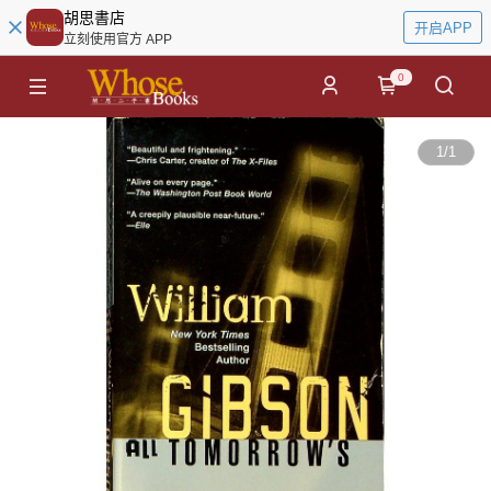
胡思書店
开启APP
立刻使用官方 APP
0
1
/
1