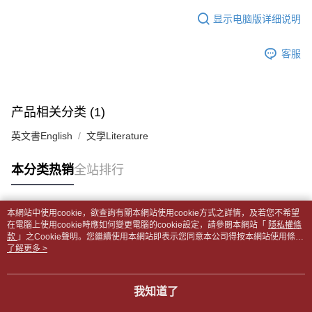
APP於四大便利商店‧ATM/網銀等方式進行付款。
每笔NT$65，满NT$499(含以上)免运费
短信。
显示电脑版详细说明
2. 通过短信链接打开账单后，可选择 “超商条码／台湾大直营门市／银行转
請留意繳費期限為 14 天。唯有下載 AFTEE App 成為 AFTEE 會員者方能享
付款後全家取貨
账／街口支付／iPASS MONEY”等通路缴费。
有最長 45 天內付款之服務。
每笔NT$65，满NT$499(含以上)免运费
客服
【注意事项】
繳費期限，為商家向您請款的時間，再加上使用AFTEE可延長的天數所計算
1. 本服务系由 “台湾大哥大股份有限公司”所提供，让用户于交易时，得通过
7-11取貨付款【書籍"本數"8本以上，建議使用中華郵政宅配
出。使用AFTEE下訂可以延長您收到商品前的繳費天數，但無法保證一定能
本服务购买商品或服务，并由商店将买卖／分期付款买卖价金债权让与本公
夠在期限內收到商品(例如:預購商品或預計到貨時間較長者)。因此無論收到
包裹】
司后，依约使用本公司账单缴交账款。
商品與否，仍需要請您在AFTEE規定的時間內完成繳費。
产品相关分类 (1)
2. 基于同意付款使用 “大哥付你分期”之契约关系目的，商店将以您的个人资
每笔NT$65，满NT$688(含以上)免运费
料（包含姓名、电话或地址）提供予台湾大哥大进项收集、处理及利用，由
二、付款限制
英文書English
文學Literature
台湾大哥大与本人进行分期账单所需资料之确认、核对及更正。
付款後7-11取貨
1. 初次使用 AFTEE 時，將依認證結果及本公司審查結果，核予每個人不同
3. 完整用户服务条款，请详阅以下链接：
https://oppay.tw/userRule
之上限額度
每笔NT$65，满NT$688(含以上)免运费
本分类热销
全站排行
2. 結帳金額須大於NT$30
3. 目前僅支援台灣會員
中華郵政包裹
每笔NT$65，满NT$688(含以上)免运费
三、聲明條款
本網站中使用cookie，欲查詢有關本網站使用cookie方式之詳情，及若您不希望
「AFTEE先享後付」(下稱本服務)乃由恩沛科技股份有限公司(下稱 AFTEE )
热门标签
在電腦上使用cookie時應如何變更電腦的cookie設定，請參閱本網站「
隱私權條
中華郵政包裹(離島)
所提供，並由 AFTEE 向您收取款項。因使用本服務所須提供之個人資料(包
款
」之Cookie聲明。您繼續使用本網站即表示您同意本公司得按本網站使用條款
含但不限於訂購人姓名、電話，收件人姓名、電話、收件地址)，將交付予
每笔NT$65，满NT$688(含以上)免运费
之Cookie聲明使用cookie。
了解更多 >
AFTEE 於本服務必要服務範圍內運用。關於 AFTEE 對於個人資料之蒐集、
處理、利用，詳參 AFTEE 官網之『個人資料蒐集、處理及利用告知聲明』
士林門市自取(書送達簡訊通知)
（
https://aftee.tw/privacypolicy/
）。
我知道了
免运费
若款項超過繳費期限，將根據當次的金額加收年利率 16% 的逾期滯納金。