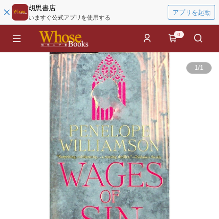
胡思書店
アプリを起動
いますぐ公式アプリを使用する
0
1
/
1