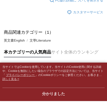
PC版の詳細についてを表示する
グでお支払いください。
付款後全家取貨
【支払い方法の説明】
1. 分割払いの金額は電信請求書に統合されず、「OP Pay Later」は毎月の
配送毎にNT$65、NT$499以上で送料無料
カスタマーサービス
代金納付期限は最短で 14 日以内ですので、ご注意ください。AFTEE アプ
締め日後に支払いリマインダーのSMSを送信します。
リをダウンロードして AFTEE 会員になるとお支払い期限を最長 45 日以内
2. SMSのリンクを通じて請求書を開いた後、「コンビニバーコード／台湾
7-11取貨付款【書籍"本數"8本以上，建議使用中華郵政宅配
まで延長できます。
大直営店舗／銀行振込／街口支払い／iPASS MONEY」などのチャネルで
包裹】
支払いを選択できます。
お支払期限は、ショップが請求した期日と、AFTEEで延長できる日数をも
商品関連カテゴリー（1）
配送毎にNT$65、NT$688以上で送料無料
とに計算されます。AFTEEで注文すると、商品を受け取るまで支払い期限
【注意事項】
を延長できますが、商品を期限内に受け取れない場合があります（例：予
英文書English
文學Literature
1. 本サービスは「台湾大哥大株式会社」（以下「当社」といいます）によ
付款後7-11取貨
約商品や商品到着日が比較的遅い商品）。そのため、商品到着の有無に関
って提供され、ユーザーが取引時に本サービスを通じて商品やサービスを
わらず、AFTEEで指定された期限内にお支払いください。
配送毎にNT$65、NT$688以上で送料無料
購入できるようにし、店舗が売買／分割払い売買の債権を当社に譲渡した
本カテゴリーの人気商品
サイト全体のランキング
後、契約に基づいて当社の請求書で帳款を支払うことになります。
二、支払い限度額
中華郵政包裹
2. 「OP Pay Later」を利用する契約関係の目的から、店舗はあなたの個人
1.初回 AFTEEを ご利用の際に、認証結果及び当社の審査の結果に基づ
情報（名前、電話または住所を含む）を台湾大哥大に提供し、収集、処理
配送毎にNT$65、NT$688以上で送料無料
き、限度額が設定されます。
および利用するために、当社があなた本人と分割請求書に必要な情報の確
当サイトではCookieを使用しています。当サイトのCookie使用に関する詳細
2.決済金額は最低NT$20です。
人気タグ
認、照合および修正を行います。
や、Cookieを無効にしたい場合のブラウザでの設定方法については、当サイト
中華郵政包裹(離島)
3.現在、台湾の会員のみご利用いただけます。
3. 完全なユーザーサービス規約については、以下のリンクを参照してくだ
「
プライバシーポリシー
」のCookieポリシーをご参照ください。お客さま
配送毎にNT$65、NT$688以上で送料無料
が、当サイトを引き続き使用される場合、当社がサイト利用規約のCookieポリ
詳しく見る >
さい：
https://oppay.tw/userRule
三、利用規約「AFTEE代金後払い」（以下当サービスという）はネットプ
シーに基づいてCookieを使用することに同意したものとみなします。
ロテクションズ（以下 AFTEE という）が提供し、AFTEEが代金を徴収し
士林門市自取(書送達簡訊通知)
ます。当サービスご利用の際に提供しなければならない個人情報（注文者
送料無料
分かりました
の氏名、電話番号、受取人の氏名、電話番号、受取人住所を含むがこれに
限らない）は、AFTEEに渡され当サービスで必要な範囲内で利用されま
中華郵政【國際航空包裹】*收件人請填寫本名
送料を確認
す。AFTEEの個人情報の収集、処理、利用について、詳細はAFTEE公式ホ
ームページの『個人情報の収集、処理及び利用に関する声明』をご参照く