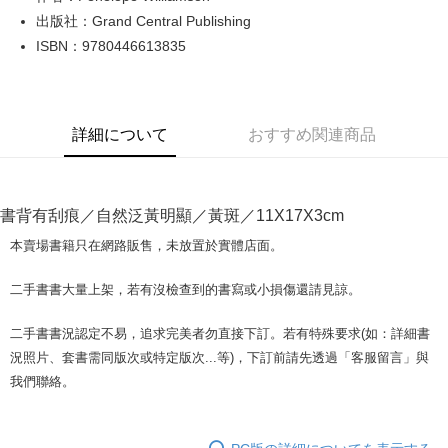
出版社：Grand Central Publishing
JKOPAY
ISBN：9780446613835
Easy Wallet
Google Pay
詳細について
おすすめ関連商品
Plus Pay
OP Pay Later
説明
書背有刮痕／自然泛黃明顯／黃斑／11X17X3cm
【OP Pay Later 使用説明】
AFTEE代金後払い
1. 本サービスは台湾大哥大によって提供され、台湾大哥大のユーザーは追
本賣場書籍只在網路販售，未放置於實體店面。
加の申請なしで即時に利用可能です。
説明
2. 支払い方法で「OP Pay Later」を選択すると、注文が成立した後に自動
一、 AFTEE代金後払いについて
二手書書大量上架，若有沒檢查到的書寫或小損傷還請見諒。
的に OP Pay Later の取引プロセスに移行し、携帯番号を確認後、分割払
ATM払い
1.お支払い方法でAFTEE代金後払いを選択すると、携帯電話認証ウィンド
いの回数や支払い期限を選択し、支払いを確認すると取引が完了します。
ウが表示されます。
3. 実際の承認額、分割回数および費用については、後続の取引確認ページ
二手書書況認定不易，追求完美者勿直接下訂。若有特殊要求(如：詳細書
2.SMSで認証してお支払い手続を進めてください。
配送方法
を基準とします。
3.注文するときのお支払いは不要です。商品はご指定の住所に配送されま
況照片、套書需同版次或特定版次...等)，下訂前請先透過「客服留言」與
4. 注文成立後30分以内に確認取引を行わない場合や審査が通過しない場
す。
全家取貨付款【書籍"本數"8本以上，建議使用中華郵政宅配包
我們聯絡。
合、注文は自動的にキャンセルされます。「転専審査」に未通過の状況が
4.ご注文が完了すると、携帯に支払い通知のSMSが届きます。アプリ会員
発生した場合は、システムの評価基準に達していないことを意味し、評価
裹】
の場合は、AFTEE アプリプッシュ通知が届きます。
内容についての説明はいたしかねます。
5.商品受け取り時のお支払いは不要です。商品を確かめてから、SMSまた
配送毎にNT$65、NT$499以上で送料無料
はアプリの通知に従って、4大コンビニ、またはATM/オンラインバンキン