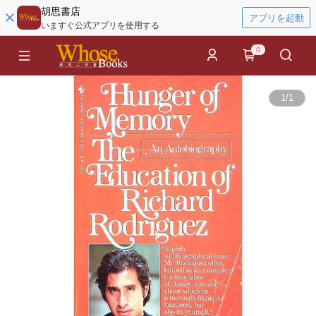
胡思書店
アプリを起動
いますぐ公式アプリを使用する
0
1
/
1