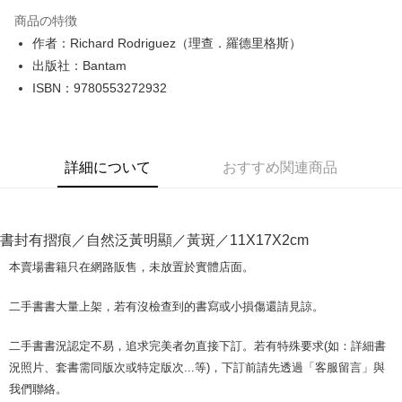
LINE Pay
商品の特徴
Apple Pay
作者：Richard Rodriguez（理查．羅德里格斯）
出版社：Bantam
JKOPAY
ISBN：9780553272932
Easy Wallet
Google Pay
詳細について
おすすめ関連商品
Plus Pay
OP Pay Later
説明
書封有摺痕／自然泛黃明顯／黃斑／11X17X2cm
【OP Pay Later 使用説明】
AFTEE代金後払い
1. 本サービスは台湾大哥大によって提供され、台湾大哥大のユーザーは追
本賣場書籍只在網路販售，未放置於實體店面。
加の申請なしで即時に利用可能です。
説明
2. 支払い方法で「OP Pay Later」を選択すると、注文が成立した後に自動
一、 AFTEE代金後払いについて
二手書書大量上架，若有沒檢查到的書寫或小損傷還請見諒。
的に OP Pay Later の取引プロセスに移行し、携帯番号を確認後、分割払
ATM払い
1.お支払い方法でAFTEE代金後払いを選択すると、携帯電話認証ウィンド
いの回数や支払い期限を選択し、支払いを確認すると取引が完了します。
ウが表示されます。
3. 実際の承認額、分割回数および費用については、後続の取引確認ページ
二手書書況認定不易，追求完美者勿直接下訂。若有特殊要求(如：詳細書
2.SMSで認証してお支払い手続を進めてください。
配送方法
を基準とします。
3.注文するときのお支払いは不要です。商品はご指定の住所に配送されま
況照片、套書需同版次或特定版次...等)，下訂前請先透過「客服留言」與
4. 注文成立後30分以内に確認取引を行わない場合や審査が通過しない場
す。
全家取貨付款【書籍"本數"8本以上，建議使用中華郵政宅配包
我們聯絡。
合、注文は自動的にキャンセルされます。「転専審査」に未通過の状況が
4.ご注文が完了すると、携帯に支払い通知のSMSが届きます。アプリ会員