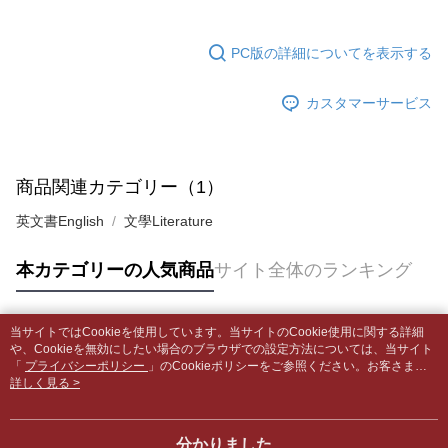
発生した場合は、システムの評価基準に達していないことを意味し、評価
裹】
の場合は、AFTEE アプリプッシュ通知が届きます。
内容についての説明はいたしかねます。
5.商品受け取り時のお支払いは不要です。商品を確かめてから、SMSまた
配送毎にNT$65、NT$499以上で送料無料
はアプリの通知に従って、4大コンビニ、またはATM/オンラインバンキン
PC版の詳細についてを表示する
グでお支払いください。
付款後全家取貨
【支払い方法の説明】
1. 分割払いの金額は電信請求書に統合されず、「OP Pay Later」は毎月の
配送毎にNT$65、NT$499以上で送料無料
カスタマーサービス
代金納付期限は最短で 14 日以内ですので、ご注意ください。AFTEE アプ
締め日後に支払いリマインダーのSMSを送信します。
リをダウンロードして AFTEE 会員になるとお支払い期限を最長 45 日以内
2. SMSのリンクを通じて請求書を開いた後、「コンビニバーコード／台湾
7-11取貨付款【書籍"本數"8本以上，建議使用中華郵政宅配
まで延長できます。
大直営店舗／銀行振込／街口支払い／iPASS MONEY」などのチャネルで
包裹】
支払いを選択できます。
お支払期限は、ショップが請求した期日と、AFTEEで延長できる日数をも
商品関連カテゴリー（1）
配送毎にNT$65、NT$688以上で送料無料
とに計算されます。AFTEEで注文すると、商品を受け取るまで支払い期限
【注意事項】
を延長できますが、商品を期限内に受け取れない場合があります（例：予
英文書English
文學Literature
1. 本サービスは「台湾大哥大株式会社」（以下「当社」といいます）によ
付款後7-11取貨
約商品や商品到着日が比較的遅い商品）。そのため、商品到着の有無に関
って提供され、ユーザーが取引時に本サービスを通じて商品やサービスを
わらず、AFTEEで指定された期限内にお支払いください。
配送毎にNT$65、NT$688以上で送料無料
購入できるようにし、店舗が売買／分割払い売買の債権を当社に譲渡した
本カテゴリーの人気商品
サイト全体のランキング
後、契約に基づいて当社の請求書で帳款を支払うことになります。
二、支払い限度額
中華郵政包裹
2. 「OP Pay Later」を利用する契約関係の目的から、店舗はあなたの個人
1.初回 AFTEEを ご利用の際に、認証結果及び当社の審査の結果に基づ
情報（名前、電話または住所を含む）を台湾大哥大に提供し、収集、処理
配送毎にNT$65、NT$688以上で送料無料
き、限度額が設定されます。
および利用するために、当社があなた本人と分割請求書に必要な情報の確
当サイトではCookieを使用しています。当サイトのCookie使用に関する詳細
2.決済金額は最低NT$20です。
人気タグ
認、照合および修正を行います。
や、Cookieを無効にしたい場合のブラウザでの設定方法については、当サイト
中華郵政包裹(離島)
3.現在、台湾の会員のみご利用いただけます。
3. 完全なユーザーサービス規約については、以下のリンクを参照してくだ
「
プライバシーポリシー
」のCookieポリシーをご参照ください。お客さま
配送毎にNT$65、NT$688以上で送料無料
が、当サイトを引き続き使用される場合、当社がサイト利用規約のCookieポリ
詳しく見る >
さい：
https://oppay.tw/userRule
三、利用規約「AFTEE代金後払い」（以下当サービスという）はネットプ
シーに基づいてCookieを使用することに同意したものとみなします。
ロテクションズ（以下 AFTEE という）が提供し、AFTEEが代金を徴収し
士林門市自取(書送達簡訊通知)
ます。当サービスご利用の際に提供しなければならない個人情報（注文者
送料無料
分かりました
の氏名、電話番号、受取人の氏名、電話番号、受取人住所を含むがこれに