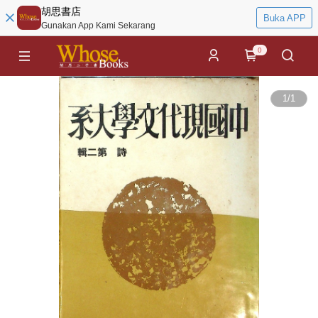
胡思書店
Buka APP
Gunakan App Kami Sekarang
0
1
/
1