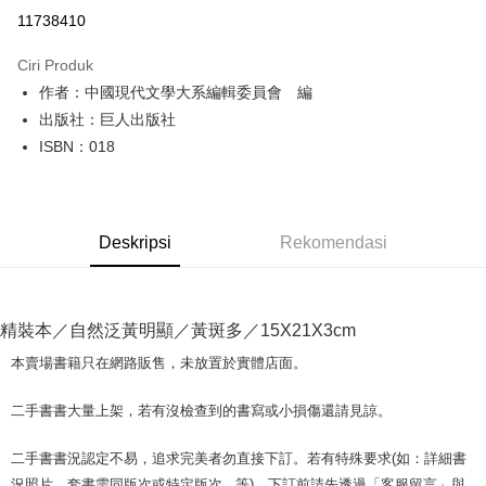
Pengambilan di Kedai Serbaneka
11738410
LINE Pay
Ciri Produk
Apple Pay
作者：中國現代文學大系編輯委員會 編
出版社：巨人出版社
JKOPAY
ISBN：018
Easy Wallet
Google Pay
Deskripsi
Rekomendasi
Plus PAY
OP Pay Later
Deskripsi
精裝本／自然泛黃明顯／黃斑多／15X21X3cm
[Terma Penggunaan untuk OP Pay Later]
AFTEE
本賣場書籍只在網路販售，未放置於實體店面。
Perkhidmatan ini disediakan oleh Taiwan Mobile dan tersedia untuk
Deskripsi
pengguna Taiwan Mobile tanpa memerlukan permohonan tambahan.
Pertama, Mengenai Perkhidmatan AFTEE Beli Sekarang Bayar Kemudian
二手書書大量上架，若有沒檢查到的書寫或小損傷還請見諒。
Pemindahan ATM
1. Dengan memilih AFTEE sebagai kaedah pembayaran, mesej
Jika anda memilih OP Pay Later sebagai kaedah pembayaran, sistem
pengesahan AFTEE akan muncul.
akan mengarahkan anda secara automatik ke proses transaksi OP Pay
二手書書況認定不易，追求完美者勿直接下訂。若有特殊要求(如：詳細書
2. Anda boleh meneruskan pembayaran selepas pengesahan SMS.
Pilihan Penghantaran
Later selepas pesanan dibuat. Anda perlu mengesahkan nombor telefon
3. Tiada bayaran diperlukan apabila pesanan disahkan. Produk akan
況照片、套書需同版次或特定版次...等)，下訂前請先透過「客服留言」與