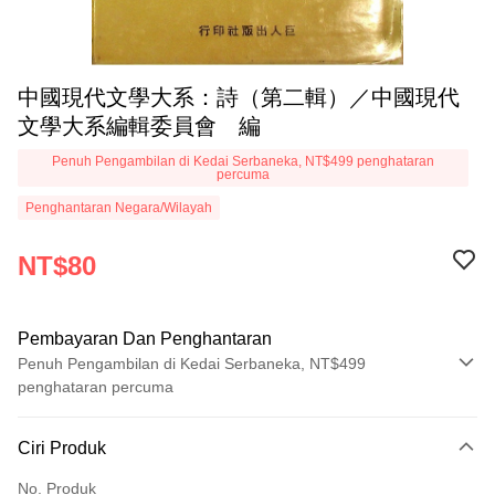
中國現代文學大系：詩（第二輯）／中國現代
文學大系編輯委員會 編
Penuh Pengambilan di Kedai Serbaneka, NT$499 penghataran
percuma
Penghantaran Negara/Wilayah
NT$80
Pembayaran Dan Penghantaran
Penuh Pengambilan di Kedai Serbaneka, NT$499
penghataran percuma
Kaedah Pembayaran
Ciri Produk
Kad Kredit (Bayaran Penuh)
No. Produk