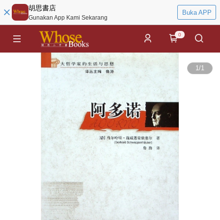
胡思書店
Buka APP
Gunakan App Kami Sekarang
0
1
/
1