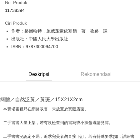
No. Produk
Pengambilan di Kedai Serbaneka
11738394
LINE Pay
Ciri Produk
Apple Pay
作者：格爾哈特．施威蓬豪依塞爾 著 魯路 譯
出版社：中國人民大學出版社
JKOPAY
ISBN：9787300094700
Easy Wallet
Google Pay
Deskripsi
Rekomendasi
Plus PAY
OP Pay Later
Deskripsi
簡體／自然泛黃／黃斑／15X21X2cm
[Terma Penggunaan untuk OP Pay Later]
AFTEE
本賣場書籍只在網路販售，未放置於實體店面。
Perkhidmatan ini disediakan oleh Taiwan Mobile dan tersedia untuk
Deskripsi
pengguna Taiwan Mobile tanpa memerlukan permohonan tambahan.
Pertama, Mengenai Perkhidmatan AFTEE Beli Sekarang Bayar Kemudian
二手書書大量上架，若有沒檢查到的書寫或小損傷還請見諒。
Pemindahan ATM
1. Dengan memilih AFTEE sebagai kaedah pembayaran, mesej
Jika anda memilih OP Pay Later sebagai kaedah pembayaran, sistem
pengesahan AFTEE akan muncul.
akan mengarahkan anda secara automatik ke proses transaksi OP Pay
二手書書況認定不易，追求完美者勿直接下訂。若有特殊要求(如：詳細書
2. Anda boleh meneruskan pembayaran selepas pengesahan SMS.
Pilihan Penghantaran