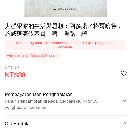
大哲學家的生活與思想：阿多諾／格爾哈特．
施威蓬豪依塞爾 著 魯路 譯
Penuh Pengambilan di Kedai Serbaneka, NT$499 penghataran
percuma
Penghantaran Negara/Wilayah
NT$108
NT$80
Pembayaran Dan Penghantaran
Penuh Pengambilan di Kedai Serbaneka, NT$499
penghataran percuma
Kaedah Pembayaran
Ciri Produk
Kad Kredit (Bayaran Penuh)