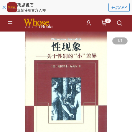
胡思書店
开启APP
立刻使用官方 APP
0
1
/
1