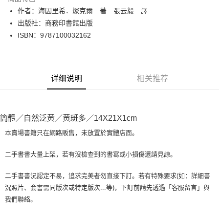
Apple Pay
作者：海因里希．燦克爾 著 張云毅 譯
出版社：商務印書館出版
街口支付
ISBN：9787100032162
悠遊付
Google Pay
详细说明
相关推荐
Plus PAY
大哥付你分期
相关说明
簡體／自然泛黃／黃斑多／14X21X1cm
【大哥付你分期使用说明】
AFTEE先享后付
1. 本服务由台湾大哥大提供，电信用户可立即使用无须另外申请。（限个人
本賣場書籍只在網路販售，未放置於實體店面。
月租型门号，不开放公司户及预付卡使用）
相关说明
2. 付款方式选择 “大哥付你分期”，订单成立后会自动跳转到大哥付的交易流
一、關於 AFTEE先享後付
二手書書大量上架，若有沒檢查到的書寫或小損傷還請見諒。
程，验证手机门号后，选择欲分期的期数、缴款截止日，确认付款后即完成
ATM付款
1. 於付款方式選擇AFTEE先享後付，將跳出AFTEE先享後付手機驗證視
交易。
窗。
3. 实际核准额度、可分期数及费用金额请依后续交易确认页面所载为准。
二手書書況認定不易，追求完美者勿直接下訂。若有特殊要求(如：詳細書
2. 進行簡訊驗證之後，即可完成結帳手續。
运送方式
4. 订单成立30分钟内，如未前往确认交易或遇审核未通过，订单将自动取
況照片、套書需同版次或特定版次...等)，下訂前請先透過「客服留言」與
3. 訂單確認後不需事先繳費，商品會配送至您的指定地址。
消。如遇 “转专审核”未通过状况，表示未达系统评分，恕无法说明评估内
4. 下訂完成後，您的手機會收到一封繳費通知簡訊，APP會員則會收到
我們聯絡。
全家取貨付款【書籍"本數"8本以上，建議使用中華郵政宅配包
容。
AFTEE APP推播通知。
【缴款方式说明】
裹】
5. 收到商品當下無需繳費，確認無誤後，請再利用繳費通知簡訊或AFTEE
1. 分期款项不并入电信账单，“大哥付你分期”于每月结算日后寄送缴费提醒