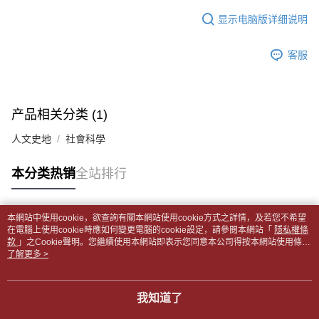
APP於四大便利商店‧ATM/網銀等方式進行付款。
每笔NT$65，满NT$499(含以上)免运费
短信。
显示电脑版详细说明
2. 通过短信链接打开账单后，可选择 “超商条码／台湾大直营门市／银行转
請留意繳費期限為 14 天。唯有下載 AFTEE App 成為 AFTEE 會員者方能享
付款後全家取貨
账／街口支付／iPASS MONEY”等通路缴费。
有最長 45 天內付款之服務。
每笔NT$65，满NT$499(含以上)免运费
客服
【注意事项】
繳費期限，為商家向您請款的時間，再加上使用AFTEE可延長的天數所計算
1. 本服务系由 “台湾大哥大股份有限公司”所提供，让用户于交易时，得通过
7-11取貨付款【書籍"本數"8本以上，建議使用中華郵政宅配
出。使用AFTEE下訂可以延長您收到商品前的繳費天數，但無法保證一定能
本服务购买商品或服务，并由商店将买卖／分期付款买卖价金债权让与本公
夠在期限內收到商品(例如:預購商品或預計到貨時間較長者)。因此無論收到
包裹】
司后，依约使用本公司账单缴交账款。
商品與否，仍需要請您在AFTEE規定的時間內完成繳費。
产品相关分类 (1)
2. 基于同意付款使用 “大哥付你分期”之契约关系目的，商店将以您的个人资
每笔NT$65，满NT$688(含以上)免运费
料（包含姓名、电话或地址）提供予台湾大哥大进项收集、处理及利用，由
二、付款限制
人文史地
社會科學
台湾大哥大与本人进行分期账单所需资料之确认、核对及更正。
付款後7-11取貨
1. 初次使用 AFTEE 時，將依認證結果及本公司審查結果，核予每個人不同
3. 完整用户服务条款，请详阅以下链接：
https://oppay.tw/userRule
之上限額度
每笔NT$65，满NT$688(含以上)免运费
本分类热销
全站排行
2. 結帳金額須大於NT$30
3. 目前僅支援台灣會員
中華郵政包裹
每笔NT$65，满NT$688(含以上)免运费
三、聲明條款
本網站中使用cookie，欲查詢有關本網站使用cookie方式之詳情，及若您不希望
「AFTEE先享後付」(下稱本服務)乃由恩沛科技股份有限公司(下稱 AFTEE )
热门标签
在電腦上使用cookie時應如何變更電腦的cookie設定，請參閱本網站「
隱私權條
中華郵政包裹(離島)
所提供，並由 AFTEE 向您收取款項。因使用本服務所須提供之個人資料(包
款
」之Cookie聲明。您繼續使用本網站即表示您同意本公司得按本網站使用條款
含但不限於訂購人姓名、電話，收件人姓名、電話、收件地址)，將交付予
每笔NT$65，满NT$688(含以上)免运费
之Cookie聲明使用cookie。
了解更多 >
AFTEE 於本服務必要服務範圍內運用。關於 AFTEE 對於個人資料之蒐集、
處理、利用，詳參 AFTEE 官網之『個人資料蒐集、處理及利用告知聲明』
士林門市自取(書送達簡訊通知)
（
https://aftee.tw/privacypolicy/
）。
我知道了
免运费
若款項超過繳費期限，將根據當次的金額加收年利率 16% 的逾期滯納金。