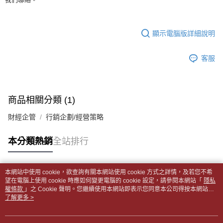
全家取貨付款【書籍"本數"8本以上，建議使用中華郵政宅配包
【繳款方式說明】
1.分期款項不併入電信帳單，「大哥付你分期」於每月結算日後寄送繳費提
裹】
【「AFTEE先享後付」結帳流程】
醒簡訊。
１．於結帳方式選擇「AFTEE先享後付」後，將跳轉至「AFTEE先享後付」
每筆NT$65，滿NT$499(含以上)免運費
2.透過簡訊連結打開帳單後，可選擇「超商條碼／台灣大直營門市／銀行轉
結帳頁面，進行簡訊認證並確認金額後，即可完成結帳。
顯示電腦版詳細說明
帳／街口支付／iPASS MONEY」等通路繳費。
２．訂單成立數日內，您將收到繳費通知簡訊。
付款後全家取貨
３．收到繳費通知簡訊後14天內，點擊此簡訊中的連結，可透過四大超商／
【注意事項】
每筆NT$65，滿NT$499(含以上)免運費
客服
ATM／網路銀行／等多元方式進行付款，方視為交易完成。
1.本服務係由「台灣大哥大股份有限公司」（以下簡稱本公司）所提供，讓
※ 請注意：結帳手續完成當下不需立刻繳費，但若您需要取消訂單，請聯絡
用戶於交易時，得透過本服務購買商品或服務，並由商店將買賣／分期付款
7-11取貨付款【書籍"本數"8本以上，建議使用中華郵政宅配
購買商品的店家。未經商家同意取消之訂單仍視為有效，需透過AFTEE先享
買賣價金債權讓與本公司後，依約使用本公司帳單繳交帳款。
後付繳納相關費用。
包裹】
2.基於同意付款使用「大哥付你分期」之契約關係目的，商店將以您的個人
※ 交易是否成功請以「AFTEE先享後付 」之結帳頁面顯示為準，若有關於
商品相關分類 (1)
資料（包含姓名、電話或地址）提供予台灣大哥大進項蒐集、處理及利用，
每筆NT$65，滿NT$688(含以上)免運費
是否繳費成功／繳費後需取消欲退款等相關疑問，請聯繫「AFTEE先享後付
由本公司與您本人進行分期帳單所需資料之確認、核對及更正。
客戶支援中心」
https://netprotections.freshdesk.com/support/home
財經企管
行銷企劃/經營策略
3.完整用戶服務條款，請詳閱以下連結：
https://oppay.tw/userRule
付款後7-11取貨
【注意事項】
每筆NT$65，滿NT$688(含以上)免運費
本分類熱銷
全站排行
１．透過由恩沛科技股份有限公司提供之「AFTEE先享後付」服務完成之交
易，需依本服務之必要範圍內提供個人資料，並將交易相關給付款項請求債
中華郵政包裹
權轉讓予恩沛科技股份有限公司。
每筆NT$65，滿NT$688(含以上)免運費
２．關於個人資料處理事宜，請瀏覽以下網址：
本網站中使用 cookie，欲查詢有關本網站使用 cookie 方式之詳情，及若您不希
https://aftee.tw/terms/#terms3
熱門標籤
望在電腦上使用 cookie 時應如何變更電腦的 cookie 設定，請參閱本網站「
隱私
中華郵政包裹(離島)
３．未成年的使用者請事先徵得法定代理人或監護人之同意方可使用
權條款
」之 Cookie 聲明。您繼續使用本網站即表示您同意本公司得按本網站使
「AFTEE先享後付」，若未經同意申辦者引起之損失，本公司不負相關責
每筆NT$65，滿NT$688(含以上)免運費
用條款之 Cookie 聲明使用 cookie。
了解更多 >
任。
４．使用「AFTEE先享後付」時，將依據個別帳號之用戶狀況，依本公司即
士林門市自取(書送達簡訊通知)
時審查核予不同之上限額度；若仍有額度不足之情形，本公司將視審查結果