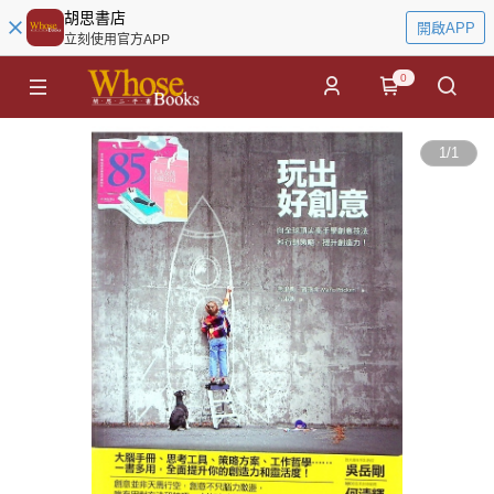
胡思書店
開啟APP
立刻使用官方APP
0
1
/
1