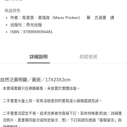
LINE Pay
商品特色
Apple Pay
作者：馬里奧．普瑞肯（Mario Pricken） 著 方淑惠 譯
出版社：奇光出版
街口支付
ISBN：9789869094481
悠遊付
Google Pay
詳細說明
相關推薦
全盈+PAY
大哥付你分期
相關說明
自然泛黃明顯／黃斑／17X23X2cm
【大哥付你分期使用說明】
AFTEE先享後付
1.本服務由台灣大哥大提供，台灣大哥大用戶可立即使用無須另外申請。
本賣場書籍只在網路販售，未放置於實體店面。
2.付款方式選擇「大哥付你分期」，訂單成立後會自動跳轉到大哥付的交易
相關說明
流程，驗證手機門號後，選擇欲分期的期數、繳款截止日，確認付款後即完
【關於「AFTEE先享後付」】
二手書書大量上架，若有沒檢查到的書寫或小損傷還請見諒。
成交易。
ATM付款
AFTEE先享後付是「在收到商品之後才付款」的支付方式。 讓您購物簡單
3.實際核准額度、可分期數及費用金額請依後續交易確認頁面所載為準。
便利好安心！
4.訂單成立30分鐘內，如未前往確認交易或遇審核未通過，訂單將自動取
二手書書況認定不易，追求完美者勿直接下訂。若有特殊要求(如：詳細書
１．簡單：不需註冊會員、不需綁卡、不需儲值。
運送方式
消。如遇「轉專審核」未通過狀況，表示未達大哥付你分期系統評分，恕無
況照片、套書需同版次或特定版次...等)，下訂前請先透過「客服留言」與
２．便利：只要手機號碼，簡訊認證，即可結帳。
法說明評估內容。
３．安心：先確認商品／服務後，再付款。
我們聯絡。