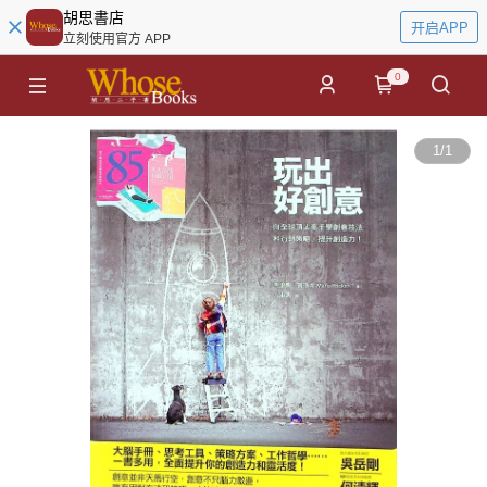
胡思書店
开启APP
立刻使用官方 APP
0
1
/
1