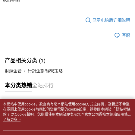
全家取貨付款【書籍"本數"8本以上，建議使用中華郵政宅配包
容。
AFTEE APP推播通知。
【缴款方式说明】
裹】
5. 收到商品當下無需繳費，確認無誤後，請再利用繳費通知簡訊或AFTEE
1. 分期款项不并入电信账单，“大哥付你分期”于每月结算日后寄送缴费提醒
APP於四大便利商店‧ATM/網銀等方式進行付款。
每笔NT$65，满NT$499(含以上)免运费
短信。
显示电脑版详细说明
2. 通过短信链接打开账单后，可选择 “超商条码／台湾大直营门市／银行转
請留意繳費期限為 14 天。唯有下載 AFTEE App 成為 AFTEE 會員者方能享
付款後全家取貨
账／街口支付／iPASS MONEY”等通路缴费。
有最長 45 天內付款之服務。
每笔NT$65，满NT$499(含以上)免运费
客服
【注意事项】
繳費期限，為商家向您請款的時間，再加上使用AFTEE可延長的天數所計算
1. 本服务系由 “台湾大哥大股份有限公司”所提供，让用户于交易时，得通过
7-11取貨付款【書籍"本數"8本以上，建議使用中華郵政宅配
出。使用AFTEE下訂可以延長您收到商品前的繳費天數，但無法保證一定能
本服务购买商品或服务，并由商店将买卖／分期付款买卖价金债权让与本公
夠在期限內收到商品(例如:預購商品或預計到貨時間較長者)。因此無論收到
包裹】
司后，依约使用本公司账单缴交账款。
商品與否，仍需要請您在AFTEE規定的時間內完成繳費。
产品相关分类 (1)
2. 基于同意付款使用 “大哥付你分期”之契约关系目的，商店将以您的个人资
每笔NT$65，满NT$688(含以上)免运费
料（包含姓名、电话或地址）提供予台湾大哥大进项收集、处理及利用，由
二、付款限制
財經企管
行銷企劃/經營策略
台湾大哥大与本人进行分期账单所需资料之确认、核对及更正。
付款後7-11取貨
1. 初次使用 AFTEE 時，將依認證結果及本公司審查結果，核予每個人不同
3. 完整用户服务条款，请详阅以下链接：
https://oppay.tw/userRule
之上限額度
每笔NT$65，满NT$688(含以上)免运费
本分类热销
全站排行
2. 結帳金額須大於NT$30
3. 目前僅支援台灣會員
中華郵政包裹
每笔NT$65，满NT$688(含以上)免运费
三、聲明條款
本網站中使用cookie，欲查詢有關本網站使用cookie方式之詳情，及若您不希望
「AFTEE先享後付」(下稱本服務)乃由恩沛科技股份有限公司(下稱 AFTEE )
热门标签
在電腦上使用cookie時應如何變更電腦的cookie設定，請參閱本網站「
隱私權條
中華郵政包裹(離島)
所提供，並由 AFTEE 向您收取款項。因使用本服務所須提供之個人資料(包
款
」之Cookie聲明。您繼續使用本網站即表示您同意本公司得按本網站使用條款
含但不限於訂購人姓名、電話，收件人姓名、電話、收件地址)，將交付予
每笔NT$65，满NT$688(含以上)免运费
之Cookie聲明使用cookie。
了解更多 >
AFTEE 於本服務必要服務範圍內運用。關於 AFTEE 對於個人資料之蒐集、
處理、利用，詳參 AFTEE 官網之『個人資料蒐集、處理及利用告知聲明』
士林門市自取(書送達簡訊通知)
（
https://aftee.tw/privacypolicy/
）。