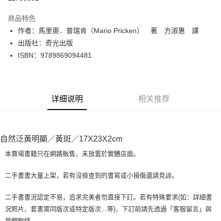
LINE Pay
商品特色
Apple Pay
作者：馬里奧．普瑞肯（Mario Pricken） 著 方淑惠 譯
出版社：奇光出版
街口支付
ISBN：9789869094481
悠遊付
Google Pay
详细说明
相关推荐
Plus PAY
大哥付你分期
相关说明
自然泛黃明顯／黃斑／17X23X2cm
【大哥付你分期使用说明】
AFTEE先享后付
1. 本服务由台湾大哥大提供，电信用户可立即使用无须另外申请。（限个人
本賣場書籍只在網路販售，未放置於實體店面。
月租型门号，不开放公司户及预付卡使用）
相关说明
2. 付款方式选择 “大哥付你分期”，订单成立后会自动跳转到大哥付的交易流
一、關於 AFTEE先享後付
二手書書大量上架，若有沒檢查到的書寫或小損傷還請見諒。
程，验证手机门号后，选择欲分期的期数、缴款截止日，确认付款后即完成
ATM付款
1. 於付款方式選擇AFTEE先享後付，將跳出AFTEE先享後付手機驗證視
交易。
窗。
3. 实际核准额度、可分期数及费用金额请依后续交易确认页面所载为准。
二手書書況認定不易，追求完美者勿直接下訂。若有特殊要求(如：詳細書
2. 進行簡訊驗證之後，即可完成結帳手續。
运送方式
4. 订单成立30分钟内，如未前往确认交易或遇审核未通过，订单将自动取
況照片、套書需同版次或特定版次...等)，下訂前請先透過「客服留言」與
3. 訂單確認後不需事先繳費，商品會配送至您的指定地址。
消。如遇 “转专审核”未通过状况，表示未达系统评分，恕无法说明评估内
4. 下訂完成後，您的手機會收到一封繳費通知簡訊，APP會員則會收到
我們聯絡。