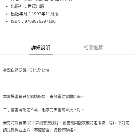
出版社：世茂出版
街口支付
出版年月：1997年11月版
悠遊付
ISBN：9789575297190
Google Pay
全盈+PAY
詳細說明
相關推薦
大哥付你分期
相關說明
【大哥付你分期使用說明】
書況自然泛黃／21*15*1cm
AFTEE先享後付
1.本服務由台灣大哥大提供，台灣大哥大用戶可立即使用無須另外申請。
2.付款方式選擇「大哥付你分期」，訂單成立後會自動跳轉到大哥付的交易
相關說明
流程，驗證手機門號後，選擇欲分期的期數、繳款截止日，確認付款後即完
【關於「AFTEE先享後付」】
成交易。
ATM付款
AFTEE先享後付是「在收到商品之後才付款」的支付方式。 讓您購物簡單
3.實際核准額度、可分期數及費用金額請依後續交易確認頁面所載為準。
便利好安心！
本賣場書籍只在網路販售，未放置於實體店面。
4.訂單成立30分鐘內，如未前往確認交易或遇審核未通過，訂單將自動取
１．簡單：不需註冊會員、不需綁卡、不需儲值。
運送方式
消。如遇「轉專審核」未通過狀況，表示未達大哥付你分期系統評分，恕無
２．便利：只要手機號碼，簡訊認證，即可結帳。
二手書書況認定不易，追求完美者勿直接下訂。
法說明評估內容。
３．安心：先確認商品／服務後，再付款。
全家取貨付款【書籍"本數"8本以上，建議使用中華郵政宅配包
【繳款方式說明】
1.分期款項不併入電信帳單，「大哥付你分期」於每月結算日後寄送繳費提
裹】
若有特殊要求(如：詳細書況照片、套書需同版次或特定版次...等)，下訂前
【「AFTEE先享後付」結帳流程】
醒簡訊。
１．於結帳方式選擇「AFTEE先享後付」後，將跳轉至「AFTEE先享後付」
每筆NT$65，滿NT$499(含以上)免運費
請先透過右上方「客服留言」與我們聯絡。
2.透過簡訊連結打開帳單後，可選擇「超商條碼／台灣大直營門市／銀行轉
結帳頁面，進行簡訊認證並確認金額後，即可完成結帳。