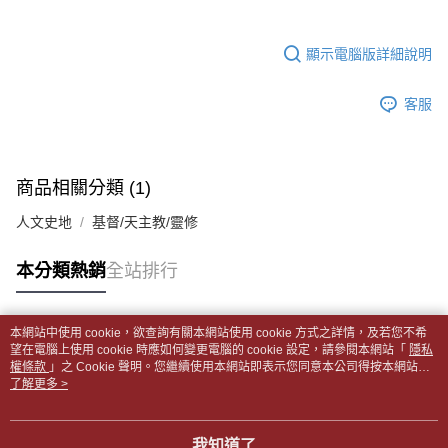
帳／街口支付／iPASS MONEY」等通路繳費。
２．訂單成立數日內，您將收到繳費通知簡訊。
付款後全家取貨
３．收到繳費通知簡訊後14天內，點擊此簡訊中的連結，可透過四大超商／
【注意事項】
每筆NT$65，滿NT$499(含以上)免運費
顯示電腦版詳細說明
ATM／網路銀行／等多元方式進行付款，方視為交易完成。
1.本服務係由「台灣大哥大股份有限公司」（以下簡稱本公司）所提供，讓
※ 請注意：結帳手續完成當下不需立刻繳費，但若您需要取消訂單，請聯絡
用戶於交易時，得透過本服務購買商品或服務，並由商店將買賣／分期付款
7-11取貨付款【書籍"本數"8本以上，建議使用中華郵政宅配
購買商品的店家。未經商家同意取消之訂單仍視為有效，需透過AFTEE先享
買賣價金債權讓與本公司後，依約使用本公司帳單繳交帳款。
客服
後付繳納相關費用。
包裹】
2.基於同意付款使用「大哥付你分期」之契約關係目的，商店將以您的個人
※ 交易是否成功請以「AFTEE先享後付 」之結帳頁面顯示為準，若有關於
資料（包含姓名、電話或地址）提供予台灣大哥大進項蒐集、處理及利用，
每筆NT$65，滿NT$688(含以上)免運費
是否繳費成功／繳費後需取消欲退款等相關疑問，請聯繫「AFTEE先享後付
由本公司與您本人進行分期帳單所需資料之確認、核對及更正。
客戶支援中心」
https://netprotections.freshdesk.com/support/home
3.完整用戶服務條款，請詳閱以下連結：
https://oppay.tw/userRule
付款後7-11取貨
商品相關分類 (1)
【注意事項】
每筆NT$65，滿NT$688(含以上)免運費
１．透過由恩沛科技股份有限公司提供之「AFTEE先享後付」服務完成之交
人文史地
基督/天主教/靈修
易，需依本服務之必要範圍內提供個人資料，並將交易相關給付款項請求債
中華郵政包裹
權轉讓予恩沛科技股份有限公司。
每筆NT$65，滿NT$688(含以上)免運費
本分類熱銷
全站排行
２．關於個人資料處理事宜，請瀏覽以下網址：
https://aftee.tw/terms/#terms3
中華郵政包裹(離島)
３．未成年的使用者請事先徵得法定代理人或監護人之同意方可使用
「AFTEE先享後付」，若未經同意申辦者引起之損失，本公司不負相關責
每筆NT$65，滿NT$688(含以上)免運費
本網站中使用 cookie，欲查詢有關本網站使用 cookie 方式之詳情，及若您不希
任。
熱門標籤
望在電腦上使用 cookie 時應如何變更電腦的 cookie 設定，請參閱本網站「
隱私
４．使用「AFTEE先享後付」時，將依據個別帳號之用戶狀況，依本公司即
權條款
士林門市自取(書送達簡訊通知)
」之 Cookie 聲明。您繼續使用本網站即表示您同意本公司得按本網站使
時審查核予不同之上限額度；若仍有額度不足之情形，本公司將視審查結果
用條款之 Cookie 聲明使用 cookie。
了解更多 >
免運費
請求用戶進行身份認證。
５．嚴禁一人註冊多個帳號或使用他人資訊註冊。若發現惡意使用之情形，
中華郵政【國際航空包裹】*收件人請填寫本名
恩沛科技股份有限公司將有權停止該用戶之使用額度並採取法律行動。
查看運費
我知道了