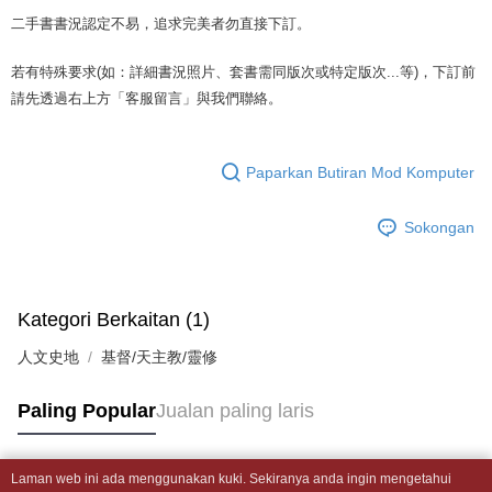
Later selepas pesanan dibuat. Anda perlu mengesahkan nombor telefon
3. Tiada bayaran diperlukan apabila pesanan disahkan. Produk akan
mudah alih anda, memilih bilangan ansuran, dan menetapkan tarikh
二手書書況認定不易，追求完美者勿直接下訂。
dihantar ke alamat yang ditetapkan.
全家取貨付款【書籍"本數"8本以上，建議使用中華郵政宅配包
akhir pembayaran. Transaksi akan dianggap selesai setelah pembayaran
4. Setelah pesanan disahkan, anda akan menerima SMS pembayaran
裹】
disahkan.
manakala ahli aplikasi akan menerima pemberitahuan tolak aplikasi
若有特殊要求(如：詳細書況照片、套書需同版次或特定版次...等)，下訂前
NT$65/pesanan | Penghantaran percuma untuk pesanan
AFTEE.
請先透過右上方「客服留言」與我們聯絡。
Had kredit yang diluluskan, tempoh ansuran yang tersedia, dan yuran
5. Tiada bayaran diperlukan apabila anda menerima produk. Sila buat
NT$499 atau lebih
yang dikenakan adalah tertakluk kepada maklumat yang dinyatakan
pembayaran di empat kedai serbaneka utama, ATM atau perbankan
pada halaman pengesahan transaksi seterusnya.
dalam talian dengan SMS pembayaran atau pemberitahuan tolak aplikasi
付款後全家取貨
AFTEE.
Paparkan Butiran Mod Komputer
Jika transaksi tidak disahkan dalam masa 30 minit selepas pesanan
NT$65/pesanan | Penghantaran percuma untuk pesanan
dibuat, atau jika permohonan gagal dalam proses semakan, pesanan
Sila ambil perhatian bahawa tempoh pembayaran adalah 14 hari. Walau
NT$499 atau lebih
akan dibatalkan secara automatik. Jika permohonan gagal pada
Sokongan
bagaimanapun, bagi mereka yang telah memuat turun Aplikasi AFTEE
peringkat "semakan manual", ini bermakna kriteria pemarkahan sistem
dan mendaftar sebagai ahli AFTEE boleh menikmati tempoh pembayaran
7-11取貨付款【書籍"本數"8本以上，建議使用中華郵政宅配
tidak dipenuhi; butiran penilaian khusus tidak akan didedahkan.
sehingga 45 hari.
包裹】
[Arahan Pembayaran]
Tempoh pembayaran dikira dari masa kedai meminta pembayaran anda,
NT$65/pesanan | Penghantaran percuma untuk pesanan
Kategori Berkaitan (1)
ditambah dengan bilangan hari yang boleh dilanjutkan oleh AFTEE. Anda
Pembayaran ansuran melalui OP Pay Later akan dibilkan secara
NT$688 atau lebih
boleh melanjutkan tempoh pembayaran anda sebelum anda menerima
人文史地
berasingan dan tidak termasuk dalam bil telekom anda. SMS peringatan
基督/天主教/靈修
pesanan. Walau bagaimanapun, tiada jaminan bahawa anda boleh
pembayaran akan dihantar selepas kitaran bil bulanan.
付款後7-11取貨
menerima pesanan anda semasa tempoh pembayaran (cth.: produk
prapesanan atau produk yang mungkin mengambil masa yang lebih
Paling Popular
Jualan paling laris
NT$65/pesanan | Penghantaran percuma untuk pesanan
Selepas mengakses bil melalui pautan dalam SMS, anda boleh
lama untuk dihantar). Oleh itu, anda dikehendaki membuat pembayaran
menyelesaikan pembayaran anda melalui salah satu saluran berikut: kod
NT$688 atau lebih
kepada AFTEE dalam tempoh sama ada anda menerima pesanan.
bar kedai serbaneka, kedai runcit Taiwan Mobile, pemindahan bank,
JKOPay, atau iPASS MONEY.
中華郵政包裹
Laman web ini ada menggunakan kuki. Sekiranya anda ingin mengetahui
Kedua, Sekatan Pembayaran