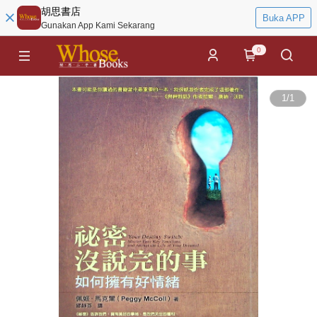
胡思書店
Buka APP
Gunakan App Kami Sekarang
0
1
/
1