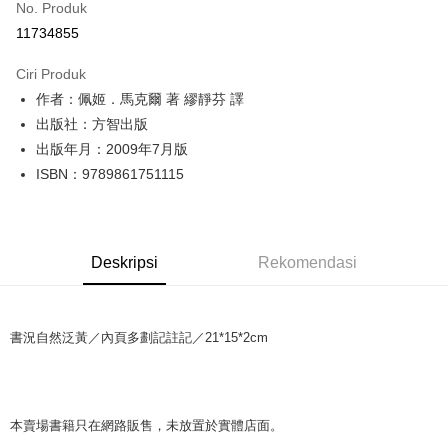
No. Produk
Pengambilan di Kedai Serbaneka
11734855
LINE Pay
Ciri Produk
Apple Pay
作者：佩姬．馬克爾 著 繆靜芬 譯
出版社：方智出版
JKOPAY
出版年月：2009年7月版
Easy Wallet
ISBN：9789861751115
Google Pay
Plus PAY
Deskripsi
Rekomendasi
OP Pay Later
Deskripsi
[Terma Penggunaan untuk OP Pay Later]
AFTEE
書況自然泛黃／內頁多劃記註記／21*15*2cm
Perkhidmatan ini disediakan oleh Taiwan Mobile dan tersedia untuk
Deskripsi
pengguna Taiwan Mobile tanpa memerlukan permohonan tambahan.
Pertama, Mengenai Perkhidmatan AFTEE Beli Sekarang Bayar Kemudian
Pemindahan ATM
1. Dengan memilih AFTEE sebagai kaedah pembayaran, mesej
Jika anda memilih OP Pay Later sebagai kaedah pembayaran, sistem
pengesahan AFTEE akan muncul.
本賣場書籍只在網路販售，未放置於實體店面。
akan mengarahkan anda secara automatik ke proses transaksi OP Pay
2. Anda boleh meneruskan pembayaran selepas pengesahan SMS.
Pilihan Penghantaran