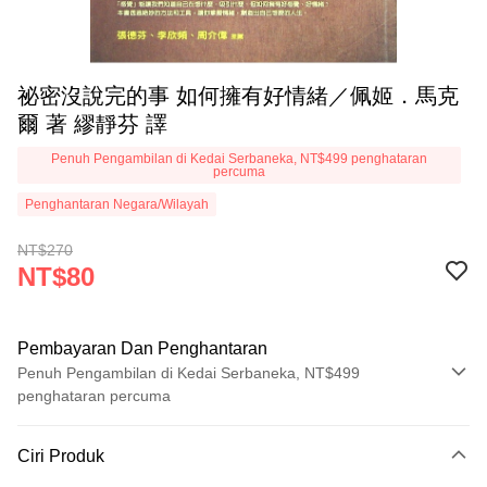
祕密沒說完的事 如何擁有好情緒／佩姬．馬克
爾 著 繆靜芬 譯
Penuh Pengambilan di Kedai Serbaneka, NT$499 penghataran
percuma
Penghantaran Negara/Wilayah
NT$270
NT$80
Pembayaran Dan Penghantaran
Penuh Pengambilan di Kedai Serbaneka, NT$499
penghataran percuma
Kaedah Pembayaran
Ciri Produk
Kad Kredit (Bayaran Penuh)